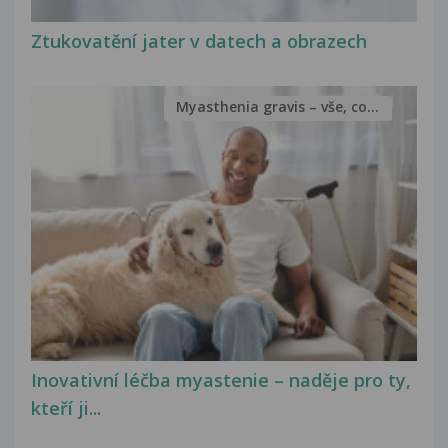
Ztukovatění jater v datech a obrazech
Myasthenia gravis – vše, co...
Inovativní léčba myastenie – naděje pro ty,
kteří ji...