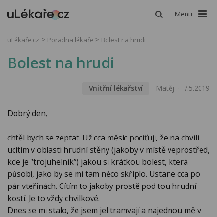
Menu
uLékaře.cz
Poradna lékaře
Bolest na hrudi
Bolest na hrudi
Vnitřní lékařství
Matěj
7.5.2019
Dobrý den,
chtěl bych se zeptat. Už cca měsíc pociťuji, že na chvili
ucítím v oblasti hrudní stěny (jakoby v místě veprostřed,
kde je “trojuhelnik”) jakou si krátkou bolest, která
působí, jako by se mi tam něco skříplo. Ustane cca po
pár vteřinách. Cítím to jakoby prostě pod tou hrudní
kostí. Je to vždy chvilkové.
Dnes se mi stalo, že jsem jel tramvají a najednou mě v