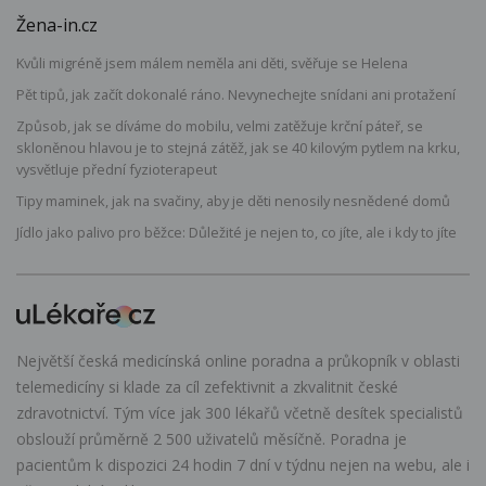
Žena-in.cz
Kvůli migréně jsem málem neměla ani děti, svěřuje se Helena
Pět tipů, jak začít dokonalé ráno. Nevynechejte snídani ani protažení
Způsob, jak se díváme do mobilu, velmi zatěžuje krční páteř, se
skloněnou hlavou je to stejná zátěž, jak se 40 kilovým pytlem na krku,
vysvětluje přední fyzioterapeut
Tipy maminek, jak na svačiny, aby je děti nenosily nesnědené domů
Jídlo jako palivo pro běžce: Důležité je nejen to, co jíte, ale i kdy to jíte
Největší česká medicínská online poradna a průkopník v oblasti
telemedicíny si klade za cíl zefektivnit a zkvalitnit české
zdravotnictví. Tým více jak 300 lékařů včetně desítek specialistů
obslouží průměrně 2 500 uživatelů měsíčně. Poradna je
pacientům k dispozici 24 hodin 7 dní v týdnu nejen na webu, ale i