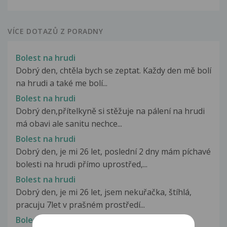
VÍCE DOTAZŮ Z PORADNY
Bolest na hrudi
Dobrý den, chtěla bych se zeptat. Každy den mě bolí
na hrudi a také me bolí...
Bolest na hrudi
Dobrý den,přítelkyně si stěžuje na pálení na hrudi
má obavi ale sanitu nechce...
Bolest na hrudi
Dobrý den, je mi 26 let, poslední 2 dny mám píchavé
bolesti na hrudi přímo uprostřed,...
Bolest na hrudi
Dobrý den, je mi 26 let, jsem nekuřačka, štíhlá,
pracuju 7let v prašném prostředí...
Bolest na hrudi