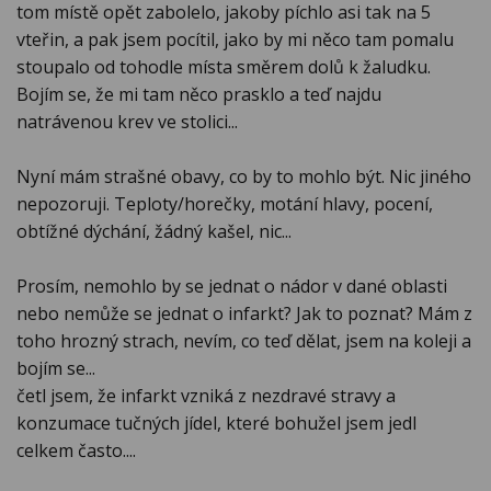
tom místě opět zabolelo, jakoby píchlo asi tak na 5
vteřin, a pak jsem pocítil, jako by mi něco tam pomalu
stoupalo od tohodle místa směrem dolů k žaludku.
Bojím se, že mi tam něco prasklo a teď najdu
natrávenou krev ve stolici...
Nyní mám strašné obavy, co by to mohlo být. Nic jiného
nepozoruji. Teploty/horečky, motání hlavy, pocení,
obtížné dýchání, žádný kašel, nic...
Prosím, nemohlo by se jednat o nádor v dané oblasti
nebo nemůže se jednat o infarkt? Jak to poznat? Mám z
toho hrozný strach, nevím, co teď dělat, jsem na koleji a
bojím se...
četl jsem, že infarkt vzniká z nezdravé stravy a
konzumace tučných jídel, které bohužel jsem jedl
celkem často....