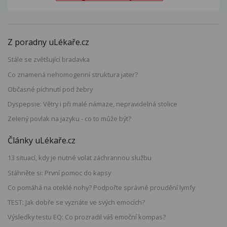
Z poradny uLékaře.cz
Stále se zvětšující bradavka
Co znamená nehomogenní struktura jater?
Občasné píchnutí pod žebry
Dyspepsie: Větry i při malé námaze, nepravidelná stolice
Zelený povlak na jazyku - co to může být?
Články uLékaře.cz
13 situací, kdy je nutné volat záchrannou službu
Stáhněte si: První pomoc do kapsy
Co pomáhá na oteklé nohy? Podpořte správné proudění lymfy
TEST: Jak dobře se vyznáte ve svých emocích?
Výsledky testu EQ: Co prozradil váš emoční kompas?