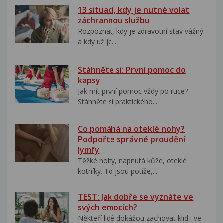
13 situací, kdy je nutné volat
záchrannou službu
Rozpoznat, kdy je zdravotní stav vážný
a kdy už je...
Stáhněte si: První pomoc do
kapsy
Jak mít první pomoc vždy po ruce?
Stáhněte si praktického...
Co pomáhá na oteklé nohy?
Podpořte správné proudění
lymfy
Těžké nohy, napnutá kůže, oteklé
kotníky. To jsou potíže,...
TEST: Jak dobře se vyznáte ve
svých emocích?
Někteří lidé dokážou zachovat klid i ve