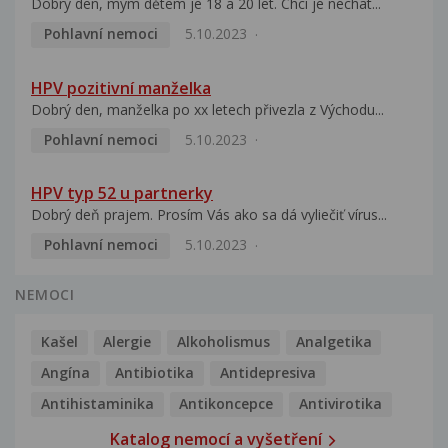
Dobrý den, mým dětem je 18 a 20 let. Chci je nechat...
Pohlavní nemoci
5.10.2023
HPV pozitivní manželka
Dobrý den, manželka po xx letech přivezla z Východu...
Pohlavní nemoci
5.10.2023
HPV typ 52 u partnerky
Dobrý deň prajem. Prosím Vás ako sa dá vyliečiť vírus...
Pohlavní nemoci
5.10.2023
NEMOCI
Kašel
Alergie
Alkoholismus
Analgetika
Angína
Antibiotika
Antidepresiva
Antihistaminika
Antikoncepce
Antivirotika
Katalog nemocí a vyšetření