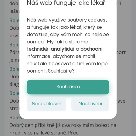
Náš web funguje jako lékař
dobrý den, už dlouho mě trápí jeden problém. při
ležení mě, celkem dost, bolí...
Bolest na hrudi
Náš web využívá soubory cookies,
Dobrý den, je mi téměř 25 let, mám přesně rok
a funguje tak jako lékař, který se
prvním porodu. 9 měsíců jsem kojila....
dotazuje, aby vám mohl co nejlépe
pomoci. My takto sbíráme
Bolest na hrudi
technické
,
analytické
a
obchodní
Zdravím všechny a prosím o radu!!! Je mi 29let sport
informace, abychom se mohli
je moje droga nekouřím...
neustále zlepšovat a tím vám lépe
Bolest na hrudi
pomohli. Souhlasíte?
Dobrý den. Chtěl bych se poradit na postup
diagnostiky mého problému. Nejprve...
Souhlasím
Bolest na hrudi
Dobrý den, Druhý den mě bolí,spíše píchá na pravé
Nesouhlasím
Nastavení
straně žeber,nejvíce pod...
Bolest na hrudi
Dobrý den přibližně již dva roky mám bolest na
hrudi, více na levé straně. Před...