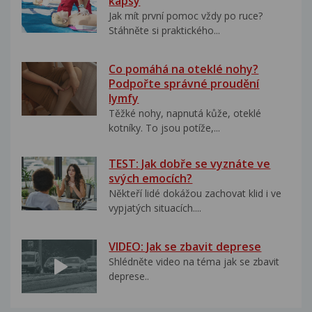
kapsy
Jak mít první pomoc vždy po ruce?
Stáhněte si praktického...
Co pomáhá na oteklé nohy?
Podpořte správné proudění
lymfy
Těžké nohy, napnutá kůže, oteklé
kotníky. To jsou potíže,...
TEST: Jak dobře se vyznáte ve
svých emocích?
Někteří lidé dokážou zachovat klid i ve
vypjatých situacích....
VIDEO: Jak se zbavit deprese
Shlédněte video na téma jak se zbavit
deprese..