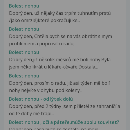
Bolest nohou
Dobrý den, už nějaký čas trpím tuhnutím prstů
/jako omrzlé)které pokračují ke...
Bolest nohou
Dobrý den, Chtěla bych se na vás obrátit s mým
problémem a poprosit o radu,...
Bolest nohou
Dobrý den,již několik měsíců mě bolí nohy.Byla
jsem několikrát u lékaře-cévaře.Dostala...
Bolest nohou
Dobrý den, prosím o radu, již asi týden mě bolí
nohy nejvíce v ohybu pod koleny...
Bolest nohou - od lýtek dolů
Dobrý den, před 2 týdny jsem přiletěl ze zahraničí a
od té doby mě trápí...
Bolest nohou , očí a páteře,může spolu souviset?
Dobrý den, ráda bych se zeptala, na moje