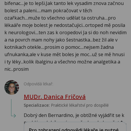
bifenac....je to lepši.Jak tanto lek vysadim znova začnou
bolest a paleni.....mam pokračovat v těch
ozařkach....muže to všechno udělat ta ostruha....pro
lékaáře moje bolest je nedostačujici...ortoped mě posila
k neurologovi....ten zas k oropedovi Ja si do noh nevidim
a na povrch mam nohy jako šestnastka...bez žil ale v
kotnikach otekle....prosim o pomoc....nejsem žadna
ufnukanka,ale v kuse mět boles je moc...už se mě hnusi
i ty léky...kolik ibalginu a všechno možne analgetika a
nic...prosim
Odpovídá lékař:
MUDr. Danica Fričová
Specializace:
Praktické lékařství pro dospělé
Dobrý den Bernardino, je obtížné vyjádřit se k
problému když nevím co všechno bylo vyšet�...
Pro zobrazení odpovědi lékaře je nutné