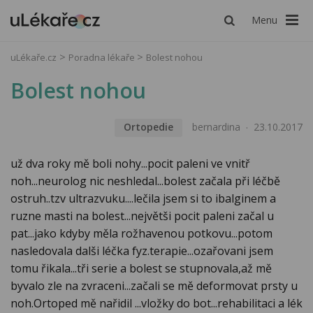
Menu
uLékaře.cz
Poradna lékaře
Bolest nohou
Bolest nohou
Ortopedie
bernardina
23.10.2017
už dva roky mě boli nohy...pocit paleni ve vnitř
noh...neurolog nic neshledal...bolest začala při léčbě
ostruh..tzv ultrazvuku....lečila jsem si to ibalginem a
ruzne masti na bolest...největši pocit paleni začal u
pat...jako kdyby měla rožhavenou potkovu...potom
nasledovala dalši léčka fyz.terapie...ozařovani jsem
tomu řikala...tři serie a bolest se stupnovala,až mě
byvalo zle na zvraceni...začali se mě deformovat prsty u
noh.Ortoped mě nařidil ...vložky do bot...rehabilitaci a lék