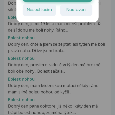
Dobrý den, v posledním týdnu mě opravdu velmi
silně bolí nohy, více levá. Začalo...
Nesouhlasím
Nastavení
Bolest nohou
Dobrý den, je mi 19 let a mám menší problém. Již
delší dobu mě bolí nohy. Ráno...
Bolest nohou
Dobrý den, chtěla jsem se zeptat, asi týden mě bolí
pravá noha. Dříve jsem brala...
Bolest nohou
Dobrý den, prosím o radu: čtvrtý den mě hrozně
bolí obě nohy . Bolest začala...
Bolest nohou
Dobrý den, mám leidenskou mutaci někdy ráno
mám silné boleti nohou od kyčlí...
Bolest nohou
Dobrý den pane doktore, již několikátý den mě
trápí bolest nohou, zejména lýtek,...