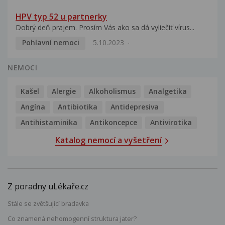
HPV typ 52 u partnerky
Dobrý deň prajem. Prosím Vás ako sa dá vyliečiť vírus...
Pohlavní nemoci
5.10.2023
NEMOCI
Kašel
Alergie
Alkoholismus
Analgetika
Angína
Antibiotika
Antidepresiva
Antihistaminika
Antikoncepce
Antivirotika
Katalog nemocí a vyšetření
Z poradny uLékaře.cz
Stále se zvětšující bradavka
Co znamená nehomogenní struktura jater?