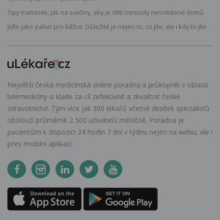
Tipy maminek, jak na svačiny, aby je děti nenosily nesnědené domů
Jídlo jako palivo pro běžce: Důležité je nejen to, co jíte, ale i kdy to jíte
Největší česká medicínská online poradna a průkopník v oblasti
telemedicíny si klade za cíl zefektivnit a zkvalitnit české
zdravotnictví. Tým více jak 300 lékařů včetně desítek specialistů
obslouží průměrně 2 500 uživatelů měsíčně. Poradna je
pacientům k dispozici 24 hodin 7 dní v týdnu nejen na webu, ale i
přes mobilní aplikaci.