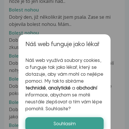
noze je to jen lokální nad...
Bolest nohou
Dobrý den, již několikrát jsem psala. Zase se mi
objevila bolest nohou. Mám...
Bolest nohou
Dobry den,nevim na jake odd. se obrátit a tak
Náš web funguje jako lékař
zkusim vas.jiz delší dobu mam...
Bolest nohou
Náš web využívá soubory cookies,
Dobrý den, je mi 20 let a už asi 3 měsíce mně bolí
a funguje tak jako lékař, který se
nohy . Bolest začíná v kyčlích...
dotazuje, aby vám mohl co nejlépe
Bolest nohou
pomoci. My takto sbíráme
Dobrý den, studuji na VŠ a vypozoroval jsem, že
technické
,
analytické
a
obchodní
pokud mám stresové vypětí -...
informace, abychom se mohli
Bolest nohou
neustále zlepšovat a tím vám lépe
Dobrý den. Chtěl bych se zeptat.Bolí mě nohy
pomohli. Souhlasíte?
jakoby byly po nějaké námaze...
Souhlasím
Bolest nohou