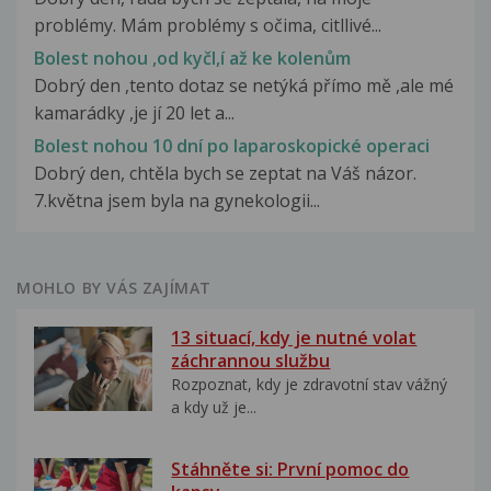
problémy. Mám problémy s očima, citllivé...
Bolest nohou ,od kyčl,í až ke kolenům
Dobrý den ,tento dotaz se netýká přímo mě ,ale mé
kamarádky ,je jí 20 let a...
Bolest nohou 10 dní po laparoskopické operaci
Dobrý den, chtěla bych se zeptat na Váš názor.
7.května jsem byla na gynekologii...
MOHLO BY VÁS ZAJÍMAT
13 situací, kdy je nutné volat
záchrannou službu
Rozpoznat, kdy je zdravotní stav vážný
a kdy už je...
Stáhněte si: První pomoc do