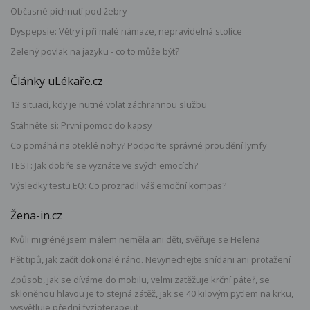
Občasné píchnutí pod žebry
Dyspepsie: Větry i při malé námaze, nepravidelná stolice
Zelený povlak na jazyku - co to může být?
Články uLékaře.cz
13 situací, kdy je nutné volat záchrannou službu
Stáhněte si: První pomoc do kapsy
Co pomáhá na oteklé nohy? Podpořte správné proudění lymfy
TEST: Jak dobře se vyznáte ve svých emocích?
Výsledky testu EQ: Co prozradil váš emoční kompas?
Žena-in.cz
Kvůli migréně jsem málem neměla ani děti, svěřuje se Helena
Pět tipů, jak začít dokonalé ráno. Nevynechejte snídani ani protažení
Způsob, jak se díváme do mobilu, velmi zatěžuje krční páteř, se
skloněnou hlavou je to stejná zátěž, jak se 40 kilovým pytlem na krku,
vysvětluje přední fyzioterapeut