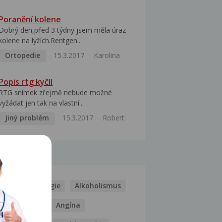
Poranění kolene
Dobrý den,před 3 týdny jsem měla úraz
kolene na lyžích.Rentgen...
Ortopedie
15.3.2017
Karolina
Popis rtg kyčlí
RTG snímek zřejmě nebude možné
vyžádat jen tak na vlastní...
Jiný problém
15.3.2017
Robert
MOCI
Kašel
Alergie
Alkoholismus
Analgetika
Angína