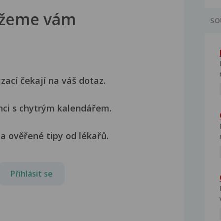
žeme vám
SO
izací čekají na váš dotaz.
nci s chytrým kalendářem.
a ověřené tipy od lékařů.
Přihlásit se