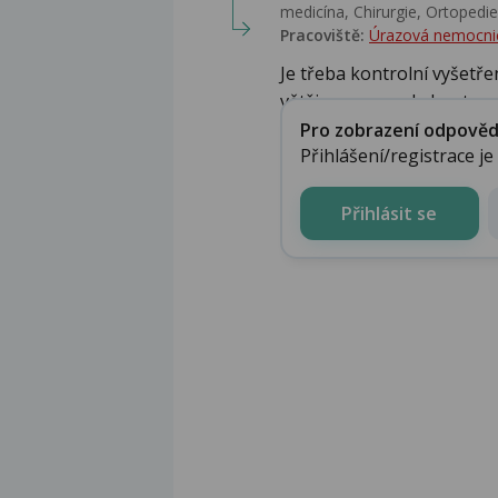
medicína, Chirurgie, Ortopedie,
Pracoviště:
Úrazová nemocni
Je třeba kontrolní vyšetř
většinou provede kontro...
Pro zobrazení odpovědi 
Přihlášení/registrace j
Přihlásit se