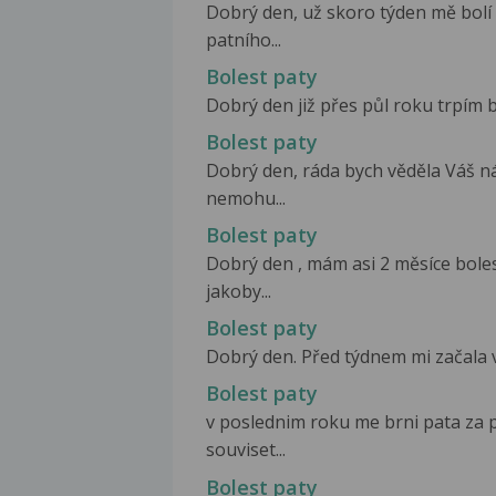
Dobrý den, už skoro týden mě bolí 
patního...
Bolest paty
Dobrý den již přes půl roku trpím b
Bolest paty
Dobrý den, ráda bych věděla Váš ná
nemohu...
Bolest paty
Dobrý den , mám asi 2 měsíce boles
jakoby...
Bolest paty
Dobrý den. Před týdnem mi začala vel
Bolest paty
v poslednim roku me brni pata za 
souviset...
Bolest paty