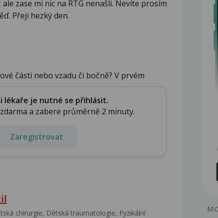
 ale zase mi nic na RTG nenašli. Nevíte prosím
ď. Přeji hezký den.
pové části nebo vzadu či bočně? V prvém
lékaře je nutné se přihlásit.
e zdarma a zabere průměrně 2 minuty.
Zaregistrovat
il
MO
ská chirurgie, Dětská traumatologie, Fyzikální