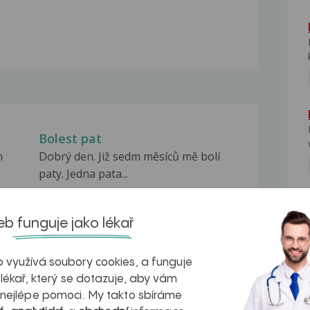
Bolest pat
h
Dobrý den. Již sedm měsíců mě bolí
paty. Jedna pata...
Bolesti paty
NE
.
je mi 50 let pracuji v provoze 4 roky a
b funguje jako lékař
7,5 hodin...
Bolesti pat
 využívá soubory cookies, a funguje
z
Dobrý den, chtěla jsem se zeptat. Bolí
 lékař, který se dotazuje, aby vám
mě paty, ale...
 nejlépe pomoci. My takto sbíráme