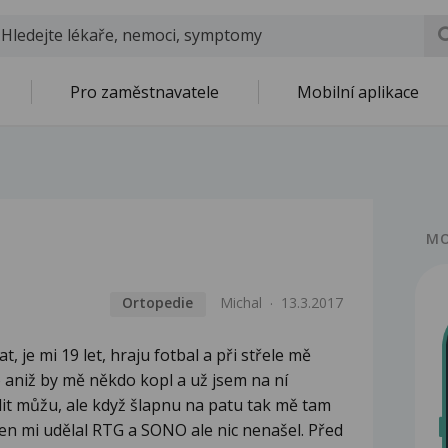
Pro zaměstnavatele
Mobilní aplikace
MO
Ortopedie
Michal
13.3.2017
, je mi 19 let, hraju fotbal a při střele mě
o aniž by mě někdo kopl a už jsem na ní
it můžu, ale když šlapnu na patu tak mě tam
ten mi udělal RTG a SONO ale nic nenašel. Před