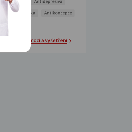
Antibiotika
Antidepresiva
Antihistaminika
Antikoncepce
Antivirotika
Katalog nemocí a vyšetření