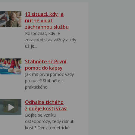
13 situací, kdy je
nutné volat
záchrannou službu
Rozpoznat, kdy je
zdravotní stav vážný a kdy
už je...
Stáhněte si: První
pomoc do kapsy
Jak mít první pomoc vždy
po ruce? Stáhněte si
praktického...
Odhalte tichého
zloděje kostí včas!
Bojíte se vzniku
osteoporózy, tedy řídnutí
kostí? Denzitometrické...