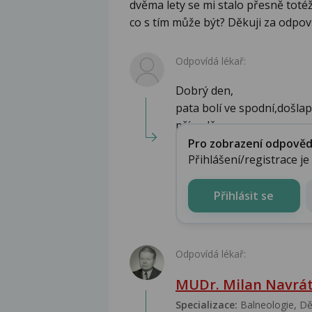
dvěma lety se mi stalo přesně totéž
co s tím může být? Děkuji za odpově
Odpovídá lékař:
Dobrý den,
pata bolí ve spodní,došla
případě ...
Pro zobrazení odpovědi 
Přihlášení/registrace j
Přihlásit se
Odpovídá lékař:
MUDr. Milan Navrát
Specializace:
Balneologie, Dět