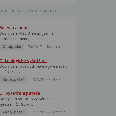
UVISEJÍCÍ DOTAZY Z PORADNY
Bolest ramene
Dobrý den. Před 3 měsíci jsem si
naštípnul rameno,...
Ortopedie
7.6.2017
Matthias
Osteologické vyšetření
Dobrý den, ráda bych věděla jaké náběry
mně čekají,...
Záda, páteř
19.4.2017
Nikol
CT vyšetření páteře
Dobrý den,prosím o vysvětlení z
vyšetření ČT Solidní...
Záda, páteř
22.3.2017
Marcela