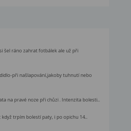
 šel ráno zahrat fotbálek ale už při
idlo-při našlapování,jakoby tuhnutí nebo
a na pravé noze při chůzi . Intenzita bolesti...
když trpím bolestí paty, i po opichu 14...