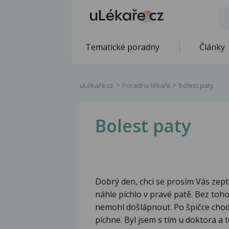
Tematické poradny
Články
uLékaře.cz
Poradna lékaře
bolest paty
Bolest paty
Dobrý den, chci se prosím Vás zeptat
náhle píchlo v pravé patě. Bez toh
nemohl došlápnout. Po špičce chod
píchne. Byl jsem s tím u doktora a 