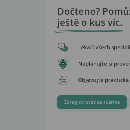
Dočteno? Pomů
ještě o kus víc.
Lékaři všech special
Naplánujte si preve
Objevujte praktické 
Zaregistrovat se zdarma