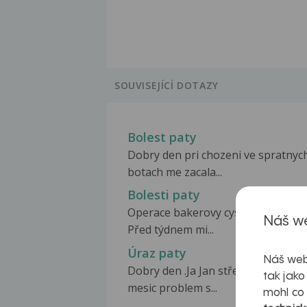
SOUVISEJÍCÍ DOTAZY
Bolest paty
Dobry den pri chozeni ve spratnyc
botach me zacala...
Bolesti paty
Operace bakerovy cysty. Dobrý den
Náš we
Před týdnem mi...
Úraz paty
Náš web
Dobry den .Ja Jan střeleček mam u
tak jako
mesic problem s...
mohl co