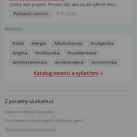
Dobrý deň prajem. Prosím Vás ako sa dá vyliečiť vírus...
Pohlavní nemoci
5.10.2023
NEMOCI
Kašel
Alergie
Alkoholismus
Analgetika
Angína
Antibiotika
Antidepresiva
Antihistaminika
Antikoncepce
Antivirotika
Katalog nemocí a vyšetření
Z poradny uLékaře.cz
Stále se zvětšující bradavka
Co znamená nehomogenní struktura jater?
Občasné píchnutí pod žebry