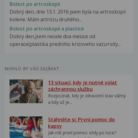
Bolest po artroskopii
Dobrý den, dne 13.1. 2016 jsem byla na artroskopii
kolene. Mám artrózu druhého...
Bolest po artroskopii a plastice
Dobry den,jsem necele dva mesice od
operace(plastika predniho krizoveho vazu+sity...
MOHLO BY VÁS ZAJÍMAT
13 situací, kdy je nutné volat
záchrannou službu
Rozpoznat, kdy je zdravotní stav vážný
a kdy už je...
Stáhněte si: První pomoc do
kapsy
Jak mít první pomoc vždy po ruce?