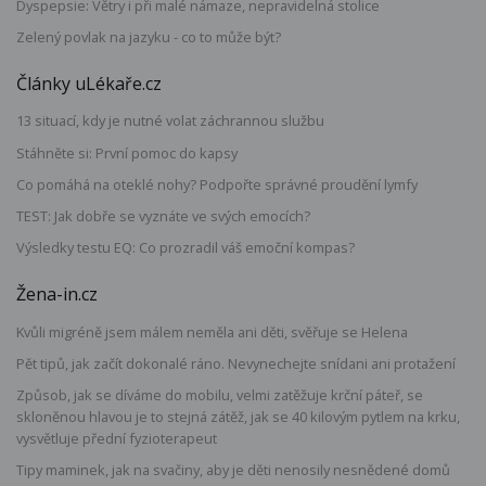
Dyspepsie: Větry i při malé námaze, nepravidelná stolice
Zelený povlak na jazyku - co to může být?
Články uLékaře.cz
13 situací, kdy je nutné volat záchrannou službu
Stáhněte si: První pomoc do kapsy
Co pomáhá na oteklé nohy? Podpořte správné proudění lymfy
TEST: Jak dobře se vyznáte ve svých emocích?
Výsledky testu EQ: Co prozradil váš emoční kompas?
Žena-in.cz
Kvůli migréně jsem málem neměla ani děti, svěřuje se Helena
Pět tipů, jak začít dokonalé ráno. Nevynechejte snídani ani protažení
Způsob, jak se díváme do mobilu, velmi zatěžuje krční páteř, se
skloněnou hlavou je to stejná zátěž, jak se 40 kilovým pytlem na krku,
vysvětluje přední fyzioterapeut
Tipy maminek, jak na svačiny, aby je děti nenosily nesnědené domů