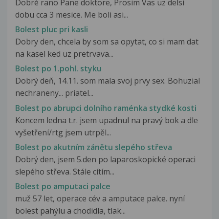
Dobré rano Pane doktore, Prosim Vas uz delsi
dobu cca 3 mesice. Me boli asi...
Bolest pluc pri kasli
Dobry den, chcela by som sa opytat, co si mam dat
na kasel ked uz pretrvava...
Bolest po 1.pohl. styku
Dobrý deň, 14.11. som mala svoj prvy sex. Bohuzial
nechraneny... priatel...
Bolest po abrupci dolního raménka stydké kosti
Koncem ledna t.r. jsem upadnul na pravý bok a dle
vyšetření/rtg jsem utrpěl...
Bolest po akutním zánětu slepého střeva
Dobrý den, jsem 5.den po laparoskopické operaci
slepého střeva. Stále cítím...
Bolest po amputaci palce
muž 57 let, operace cév a amputace palce. nyní
bolest pahýlu a chodidla, tlak...