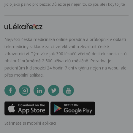
Jídlo jako palivo pro běžce: Důležité je nejen to, co jíte, ale i kdy to jíte
Největší česká medicínská online poradna a průkopník v oblasti
telemedicíny si klade za cíl zefektivnit a zkvalitnit české
zdravotnictví. Tým více jak 300 lékařů včetně desítek specialistů
obslouží průměrně 2 500 uživatelů měsíčně. Poradna je
pacientům k dispozici 24 hodin 7 dní v týdnu nejen na webu, ale i
přes mobilní aplikaci.
Stáhněte si mobilní aplikaci