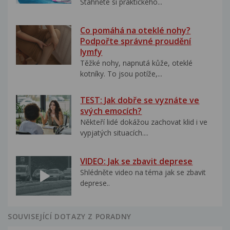
Stáhněte si praktického...
Co pomáhá na oteklé nohy?
Podpořte správné proudění
lymfy
Těžké nohy, napnutá kůže, oteklé
kotníky. To jsou potíže,...
TEST: Jak dobře se vyznáte ve
svých emocích?
Někteří lidé dokážou zachovat klid i ve
vypjatých situacích....
VIDEO: Jak se zbavit deprese
Shlédněte video na téma jak se zbavit
deprese..
SOUVISEJÍCÍ DOTAZY Z PORADNY