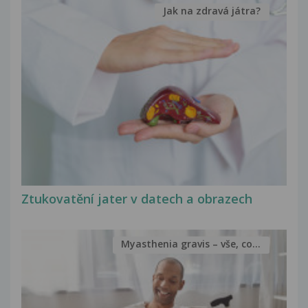
Jak na zdravá játra?
Ztukovatění jater v datech a obrazech
Myasthenia gravis – vše, co...