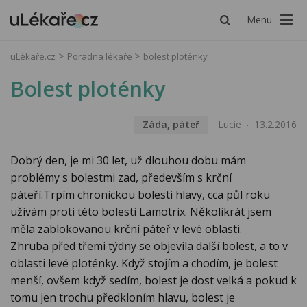
Menu
uLékaře.cz
Poradna lékaře
bolest ploténky
Bolest ploténky
Záda, páteř
Lucie
13.2.2016
Dobrý den, je mi 30 let, už dlouhou dobu mám
problémy s bolestmi zad, především s krční
páteří.Trpím chronickou bolesti hlavy, cca půl roku
užívám proti této bolesti Lamotrix. Několikrát jsem
měla zablokovanou krční páteř v levé oblasti.
Zhruba před třemi týdny se objevila další bolest, a to v
oblasti levé ploténky. Když stojím a chodím, je bolest
menší, ovšem když sedím, bolest je dost velká a pokud k
tomu jen trochu předkloním hlavu, bolest je