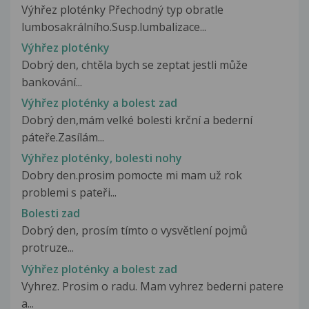
Výhřez ploténky Přechodný typ obratle
lumbosakrálního.Susp.lumbalizace...
Výhřez ploténky
Dobrý den, chtěla bych se zeptat jestli může
bankování...
Výhřez ploténky a bolest zad
Dobrý den,mám velké bolesti krční a bederní
páteře.Zasílám...
Výhřez ploténky, bolesti nohy
Dobry den.prosim pomocte mi mam už rok
problemi s pateři...
Bolesti zad
Dobrý den, prosím tímto o vysvětlení pojmů
protruze...
Výhřez ploténky a bolest zad
Vyhrez. Prosim o radu. Mam vyhrez bederni patere
a...