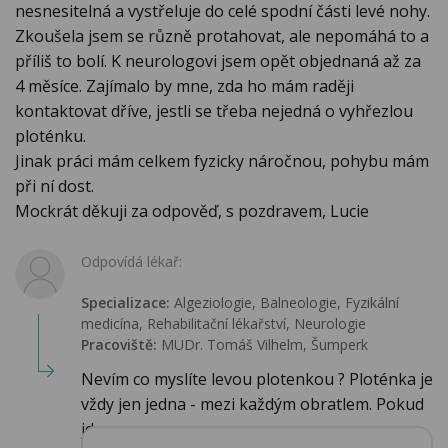
nesnesitelná a vystřeluje do celé spodní části levé nohy.
Zkoušela jsem se různě protahovat, ale nepomáhá to a
příliš to bolí. K neurologovi jsem opět objednaná až za
4 měsíce. Zajímalo by mne, zda ho mám raději
kontaktovat dříve, jestli se třeba nejedná o vyhřezlou
ploténku.
Jinak práci mám celkem fyzicky náročnou, pohybu mám
při ní dost.
Mockrát děkuji za odpověď, s pozdravem, Lucie
Odpovídá lékař:
Specializace:
Algeziologie, Balneologie, Fyzikální
medicína, Rehabilitační lékařství‎, Neurologie
Pracoviště:
MUDr. Tomáš Vilhelm, Šumperk
Nevím co myslíte levou plotenkou ? Ploténka je
vždy jen jedna - mezi každým obratlem. Pokud
jd...