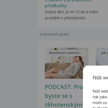
předkožky
Dobrý den, je mi 13 let a mám
problém s přetažením...
DOPORUČUJEME
Nevolnost nemusí být nutnou...
Jak 
Náš we
PODCAST: Proč
Ztu
Náš web
byste se s
jate
tak jako
těhotenskými
obr
mohl co