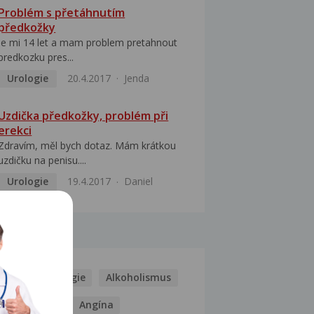
Problém s přetáhnutím
předkožky
Je mi 14 let a mam problem pretahnout
predkozku pres...
Urologie
20.4.2017
Jenda
Uzdička předkožky, problém při
erekci
Zdravím, měl bych dotaz. Mám krátkou
uzdičku na penisu....
Urologie
19.4.2017
Daniel
MOCI
Kašel
Alergie
Alkoholismus
Analgetika
Angína