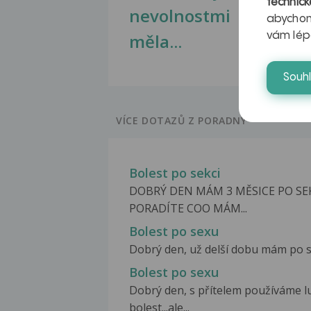
technick
nevolnostmi
abychom
měla...
vám lép
Souh
VÍCE DOTAZŮ Z PORADNY
Bolest po sekci
DOBRÝ DEN MÁM 3 MĚSICE PO SE
PORADÍTE COO MÁM...
Bolest po sexu
Dobrý den, už delší dobu mám po se
Bolest po sexu
Dobrý den, s přítelem používáme lu
bolest...ale...