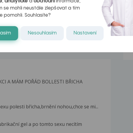
é
,
analytické
a
obchodní
informace,
naděje pro ty,
 se mohli neustále zlepšovat a tím
kteří ji...
e pomohli. Souhlasíte?
lasím
Nesouhlasím
Nastavení
KCI A MÁM POŘÁD BOLLESTI BŘICHA
xu polesti břicha,brnění nohou,chce se mi...
brikační gel a po tomto sexu necítím