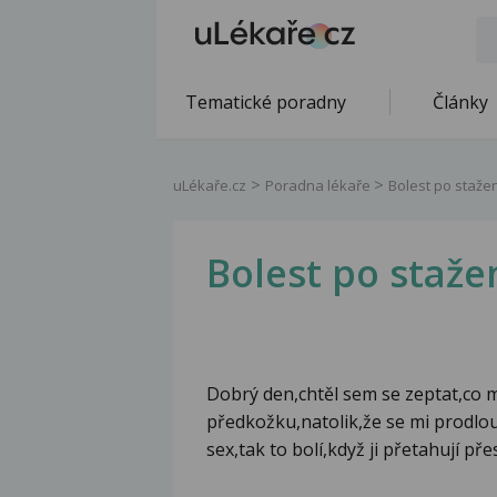
Tematické poradny
Články
uLékaře.cz
Poradna lékaře
Bolest po staže
Bolest po staže
Dobrý den,chtěl sem se zeptat,co m
předkožku,natolik,že se mi prodlou
sex,tak to bolí,když ji přetahují př