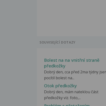
SOUVISEJÍCÍ DOTAZY
Bolest na na vnitřní straně
předkožky
Dobrý den, cca před 2ma týdny jse
pocítil bolest na...
Otok předkožky
Dobrý den, mám nateklou část
předkožky viz. foto,...
Problém s přetažením