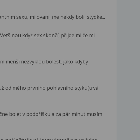
tnim sexu, milovani, me nekdy boli, stydke...
ětšinou když sex skončí, přijde mi že mi
m menší nezvyklou bolest, jako kdyby
už od mého prvního pohlavního styku(trvá
ne bolet v podbříšku a za pár minut musím