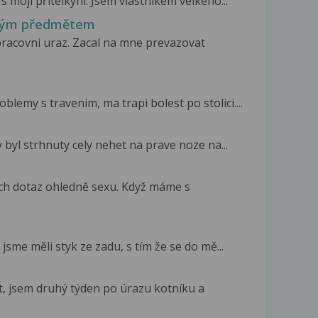
mojí přítelkyní. Jsem vlastníkem velkého...
ěžkým předmětem
 pracovni uraz. Zacal na mne prevazovat
oblemy s travenim, ma trapi bolest po stolici....
byl strhnuty cely nehet na prave noze na...
ch dotaz ohledně sexu. Když máme s
sme měli styk ze zadu, s tím že se do mě...
t, jsem druhý týden po úrazu kotníku a