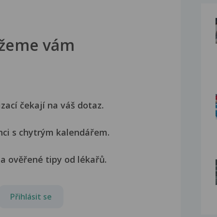
žeme vám
izací čekají na váš dotaz.
nci s chytrým kalendářem.
a ověřené tipy od lékařů.
Přihlásit se