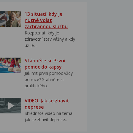
13 situací, kdy je
nutné volat
záchrannou službu
Rozpoznat, kdy je
zdravotní stav vážný a kdy
už je...
Stáhněte si: První
pomoc do kapsy
Jak mít první pomoc vždy
po ruce? Stáhněte si
praktického...
VIDEO: Jak se zbavit
deprese
Shlédněte video na téma
jak se zbavit deprese..