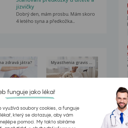
jizvičky
Dobrý den, mám prosbu. Mám skoro
4 letého syna a předkožka...
na zdravá játra?
Myasthenia gravis – vše, co...
b funguje jako lékař
NE
kovatění
Inovativní
 využívá soubory cookies, a funguje
r v datech a
léčba
 lékař, který se dotazuje, aby vám
azech
myastenie –
 nejlépe pomoci. My takto sbíráme