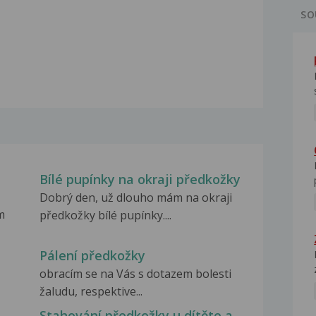
SO
Bílé pupínky na okraji předkožky
Dobrý den, už dlouho mám na okraji
m
předkožky bílé pupínky....
Pálení předkožky
obracím se na Vás s dotazem bolesti
žaludu, respektive...
Stahování předkožky u dítěte a