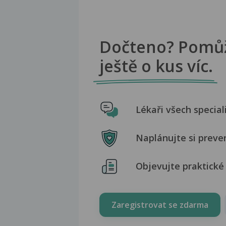
Dočteno? Pomů
ještě o kus víc.
Lékaři všech special
Naplánujte si preve
Objevujte praktické 
Zaregistrovat se zdarma