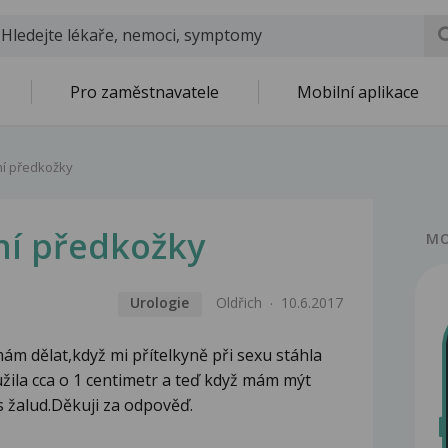
Pro zaměstnavatele
Mobilní aplikace
ní předkožky
ní předkožky
MO
Urologie
Oldřich
10.6.2017
ám dělat,když mi přítelkyně při sexu stáhla
žila cca o 1 centimetr a teď když mám mýt
es žalud.Děkuji za odpověď.