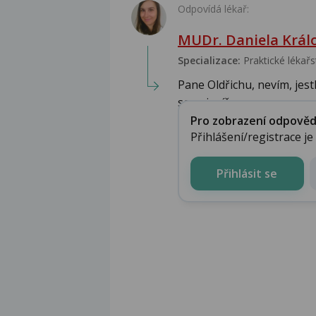
Odpovídá lékař:
MUDr. Daniela Král
Specializace:
Praktické lékařs
Pane Oldřichu, nevím, jest
se nejspíše upra...
Pro zobrazení odpovědi 
Přihlášení/registrace j
Přihlásit se