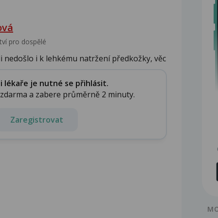
ová
tví pro dospělé
li nedošlo i k lehkému natržení předkožky, věc
lékaře je nutné se přihlásit.
e zdarma a zabere průměrně 2 minuty.
Zaregistrovat
MO