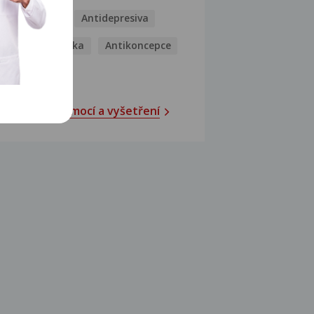
Antibiotika
Antidepresiva
Antihistaminika
Antikoncepce
Antivirotika
Katalog nemocí a vyšetření