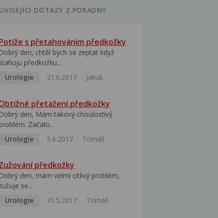
UVISEJÍCÍ DOTAZY Z PORADNY
Potíže s přetahováním předkožky
Dobrý den, chtěl bych se zeptat když
stahuju předkožku...
Urologie
21.6.2017
Jakub
Obtížné přetažení předkožky
Dobrý den, Mám takový choulostivý
problém. Začalo...
Urologie
5.6.2017
Tomáš
Zužování předkožky
Dobrý den, mám velmi citlivý problém,
zužuje se...
Urologie
31.5.2017
Tomáš