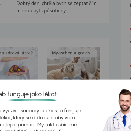
.
Dobrý den, chtěla bych se zeptat čím
mohou být způsobeny...
na zdravá játra?
Myasthenia gravis – vše, co...
kovatění
Inovativní
b funguje jako lékař
r v datech a
léčba
 využívá soubory cookies, a funguje
azech
myastenie –
 lékař, který se dotazuje, aby vám
naděje pro ty,
 nejlépe pomoci. My takto sbíráme