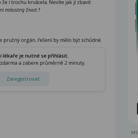
e i trochu krvácela. Nevíte jak jí zbavit
í milostný život ?
ce pružný orgán, řešení by mělo být schůdné.
lékaře je nutné se přihlásit.
e zdarma a zabere průměrně 2 minuty.
Zaregistrovat
MO