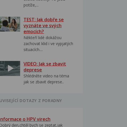
potíže,...
TEST: Jak dobře se
vyznáte ve svých
emocích?
Někteří lidé dokážou
zachovat klid i ve vypjatých
situacích....
VIDEO: Jak se zbavit
deprese
Shlédněte video na téma
jak se zbavit deprese..
UVISEJÍCÍ DOTAZY Z PORADNY
Informace o HPV virech
Dobrý den,chtěl bych se zeptat,jak