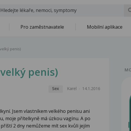
Pro zaměstnavatele
Mobilní aplikace
velký penis)
(velký penis)
MO
Sex
Karel
14.1.2016
lkyní. Jsem vlastníkem velkého penisu ani
ku, moje přítelkyně má úzkou vagínu. A po
 příští 2 dny nemůžeme mít sex kvůli jejím