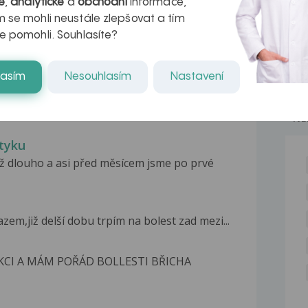
é
,
analytické
a
obchodní
informace,
kteří ji...
 se mohli neustále zlepšovat a tím
e pomohli. Souhlasíte?
lasím
Nesouhlasím
Nastavení
NE
tyku
už dlouho a asi před měsícem jsme po prvé
em,již delší dobu trpím na bolest zad mezi...
KCI A MÁM POŘÁD BOLLESTI BŘICHA