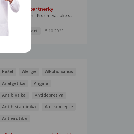
HPV typ 52 u partnerky
Dobrý deň prajem. Prosím Vás ako sa
dá vyliečiť vírus...
Pohlavní nemoci
5.10.2023
MOCI
Kašel
Alergie
Alkoholismus
Analgetika
Angína
Antibiotika
Antidepresiva
Antihistaminika
Antikoncepce
Antivirotika