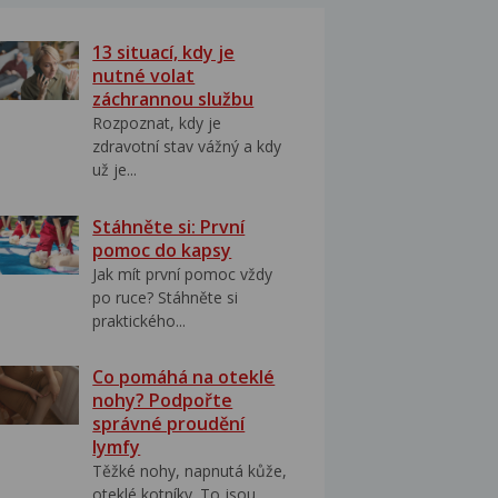
13 situací, kdy je
nutné volat
záchrannou službu
Rozpoznat, kdy je
zdravotní stav vážný a kdy
už je...
Stáhněte si: První
pomoc do kapsy
Jak mít první pomoc vždy
po ruce? Stáhněte si
praktického...
Co pomáhá na oteklé
nohy? Podpořte
správné proudění
lymfy
Těžké nohy, napnutá kůže,
oteklé kotníky. To jsou