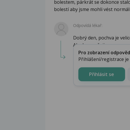
bolestem, párkrát se dokonce stalo ž
bolestí aby jsme mohli vést normáln
Odpovídá lékař:
Dobrý den, pochva je veli
Ale doporučuji roz...
Pro zobrazení odpovědi 
Přihlášení/registrace j
Přihlásit se