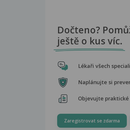
Dočteno? Pomů
ještě o kus víc.
Lékaři všech special
Naplánujte si preve
Objevujte praktické 
Zaregistrovat se zdarma