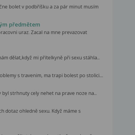
ne bolet v podbříšku a za pár minut musím
ěžkým předmětem
 pracovni uraz. Zacal na mne prevazovat
m dělat,když mi přítelkyně při sexu stáhla...
oblemy s travenim, ma trapi bolest po stolici....
byl strhnuty cely nehet na prave noze na...
ch dotaz ohledně sexu. Když máme s