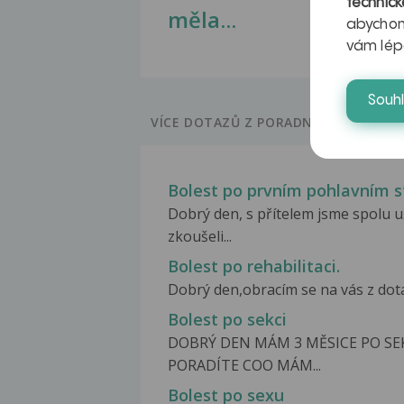
technick
měla...
abychom
vám lép
Souh
VÍCE DOTAZŮ Z PORADNY
Bolest po prvním pohlavním s
Dobrý den, s přítelem jsme spolu 
zkoušeli...
Bolest po rehabilitaci.
Dobrý den,obracím se na vás z dotaz
Bolest po sekci
DOBRÝ DEN MÁM 3 MĚSICE PO SE
PORADÍTE COO MÁM...
Bolest po sexu