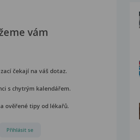
žeme vám
izací čekají na váš dotaz.
nci s chytrým kalendářem.
a ověřené tipy od lékařů.
Přihlásit se