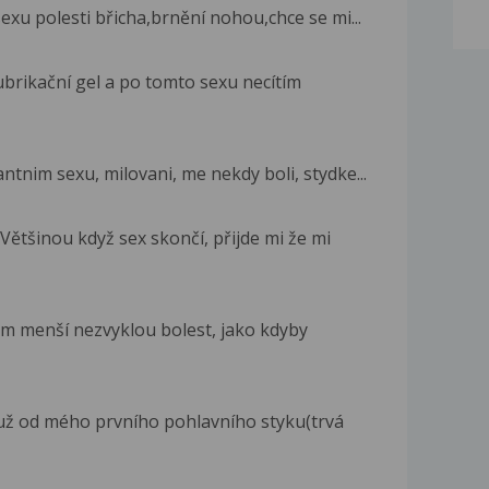
xu polesti břicha,brnění nohou,chce se mi...
brikační gel a po tomto sexu necítím
tnim sexu, milovani, me nekdy boli, stydke...
ětšinou když sex skončí, přijde mi že mi
m menší nezvyklou bolest, jako kdyby
už od mého prvního pohlavního styku(trvá