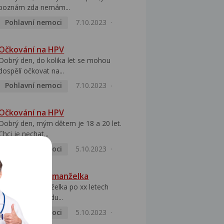
poznám zda nemám...
Pohlavní nemoci
7.10.2023
Očkování na HPV
Dobrý den, do kolika let se mohou
dospělí očkovat na...
Pohlavní nemoci
7.10.2023
Očkování na HPV
Dobrý den, mým dětem je 18 a 20 let.
Chci je nechat...
Pohlavní nemoci
5.10.2023
HPV pozitivní manželka
Dobrý den, manželka po xx letech
přivezla z Východu...
Pohlavní nemoci
5.10.2023