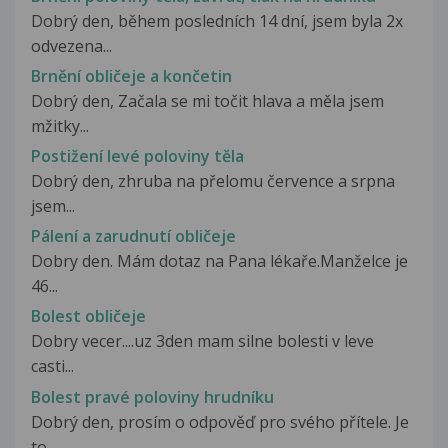
Dobrý den, během posledních 14 dní, jsem byla 2x
odvezena...
Brnění obličeje a končetin
Dobrý den, Začala se mi točit hlava a měla jsem
mžitky...
Postižení levé poloviny těla
Dobrý den, zhruba na přelomu července a srpna
jsem...
Pálení a zarudnutí obličeje
Dobry den. Mám dotaz na Pana lékaře.Manželce je
46...
Bolest obličeje
Dobry vecer....uz 3den mam silne bolesti v leve
casti...
Bolest pravé poloviny hrudníku
Dobrý den, prosím o odpověď pro svého přítele. Je
to...