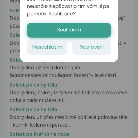
rána malá, ani jsem necítil...
neustále zlepšovat a tím vám lépe
Bolest poloviny hlavy
pomohli. Souhlasíte?
Dobrý den, Chtěl bych se zeptat jak rychle začínají
působit atb Dalacin C300 Byl...
Souhlasím
Bolest poloviny hlavy a ucha
Dobrý den pane doktore, dost často mám bolesti v
Nesouhlasím
Nastavení
pravé části hlavy a taky ucha....
Bolest poloviny obličeje
Dobrý den. Již delší dobu trpím
&quot;nesnesitelnou&quot; bolestí v levé části...
Bolest poloviny těla
Dobrý den,již více jak týden mě bolí leva ruka a leva
noha a záda mužete mi...
Bolest poloviny těla
Dobrý den, už přes měsíc mě bolí levá polovina těla
- kotník, koleno (operace...
Bolest polštářků na noze