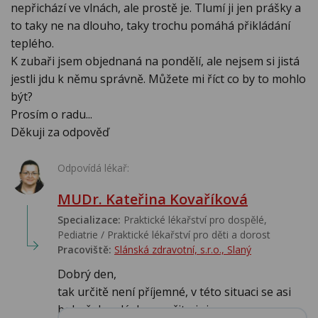
nepřichází ve vlnách, ale prostě je. Tlumí ji jen prášky a
to taky ne na dlouho, taky trochu pomáhá přikládání
teplého.
K zubaři jsem objednaná na pondělí, ale nejsem si jistá
jestli jdu k němu správně. Můžete mi říct co by to mohlo
být?
Prosím o radu...
Děkuji za odpověď
Odpovídá lékař:
MUDr. Kateřina Kovaříková
Specializace:
Praktické lékařství pro dospělé,
Pediatrie / Praktické lékařství pro děti a dorost
Pracoviště:
Slánská zdravotní, s.r.o., Slaný
Dobrý den,
tak určitě není příjemné, v této situaci se asi
bohužel nedá doporučit nic j...