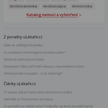
Antihistaminika
Antikoncepce
Antivirotika
Katalog nemocí a vyšetření
Z poradny uLékaře.cz
Stále se zvětšující bradavka
Co znamená nehomogenní struktura jater?
Občasné píchnutí pod žebry
Dyspepsie: Větry i při malé námaze, nepravidelná stolice
Zelený povlak na jazyku - co to může být?
Články uLékaře.cz
13 situací, kdy je nutné volat záchrannou službu
Stáhněte si: První pomoc do kapsy
Co pomáhá na oteklé nohy? Podpořte správné proudění lymfy