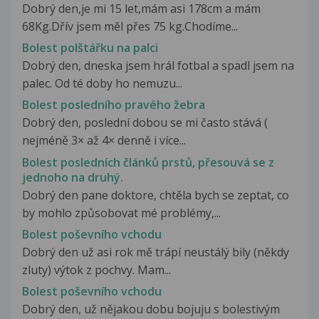
Dobrý den,je mi 15 let,mám asi 178cm a mám
68Kg.Dřív jsem měl přes 75 kg.Chodíme...
Bolest polštářku na palci
Dobrý den, dneska jsem hrál fotbal a spadl jsem na
palec. Od té doby ho nemuzu...
Bolest posledního pravého žebra
Dobrý den, poslední dobou se mi často stává (
nejméně 3× až 4× denně i více...
Bolest posledních článků prstů, přesouvá se z
jednoho na druhý.
Dobrý den pane doktore, chtěla bych se zeptat, co
by mohlo způsobovat mé problémy,...
Bolest poševního vchodu
Dobrý den už asi rok mě trápí neustálý bily (někdy
zluty) výtok z pochvy. Mam...
Bolest poševního vchodu
Dobrý den, už nějakou dobu bojuju s bolestivým