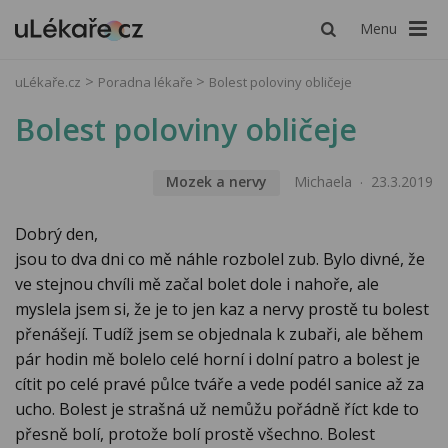
Menu
uLékaře.cz
Poradna lékaře
Bolest poloviny obličeje
Bolest poloviny obličeje
Mozek a nervy
Michaela
23.3.2019
Dobrý den,
jsou to dva dni co mě náhle rozbolel zub. Bylo divné, že
ve stejnou chvíli mě začal bolet dole i nahoře, ale
myslela jsem si, že je to jen kaz a nervy prostě tu bolest
přenášejí. Tudíž jsem se objednala k zubaři, ale během
pár hodin mě bolelo celé horní i dolní patro a bolest je
cítit po celé pravé půlce tváře a vede podél sanice až za
ucho. Bolest je strašná už nemůžu pořádně říct kde to
přesně bolí, protože bolí prostě všechno. Bolest