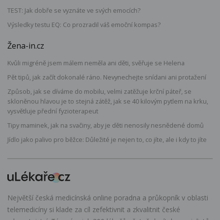
TEST: Jak dobře se vyznáte ve svých emocích?
Výsledky testu EQ: Co prozradil váš emoční kompas?
Žena-in.cz
Kvůli migréně jsem málem neměla ani děti, svěřuje se Helena
Pět tipů, jak začít dokonalé ráno. Nevynechejte snídani ani protažení
Způsob, jak se díváme do mobilu, velmi zatěžuje krční páteř, se
skloněnou hlavou je to stejná zátěž, jak se 40 kilovým pytlem na krku,
vysvětluje přední fyzioterapeut
Tipy maminek, jak na svačiny, aby je děti nenosily nesnědené domů
Jídlo jako palivo pro běžce: Důležité je nejen to, co jíte, ale i kdy to jíte
Největší česká medicínská online poradna a průkopník v oblasti
telemedicíny si klade za cíl zefektivnit a zkvalitnit české