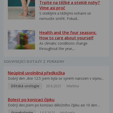
Trpíte na těžké a oteklé nohy?
Víme asi proč
S oteklými a těžkými nohami se
nemusíte smířit. Pokud...
Health and the four seasons:
How to care about yourself
As climatic conditions change
throughout the year,...
SOUVISEJÍCÍ DOTAZY Z PORADNY
Neúplně uvolněná předkožka
Dobrý den ,dne 12.5 jsem byla se synem narozen v srpnu...
Dětská urologie
20.6.2021
Martina
Bolest po konizaci čípku
Dobrý den.Jsem po konizaci děložního čípku asi 10 den....
Gynekologie
14.3.2021
Michaela