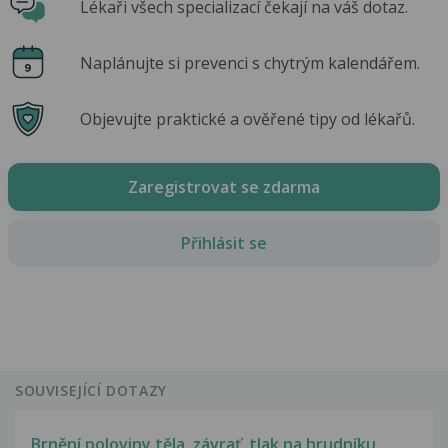
Lékaři všech specializací čekají na váš dotaz.
Naplánujte si prevenci s chytrým kalendářem.
Objevujte praktické a ověřené tipy od lékařů.
Zaregistrovat se zdarma
Přihlásit se
SOUVISEJÍCÍ DOTAZY
Brnění poloviny těla, závrať, tlak na hrudníku