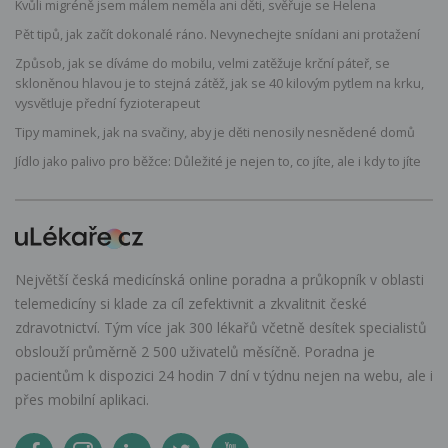
Kvůli migréně jsem málem neměla ani děti, svěřuje se Helena
Pět tipů, jak začít dokonalé ráno. Nevynechejte snídani ani protažení
Způsob, jak se díváme do mobilu, velmi zatěžuje krční páteř, se
skloněnou hlavou je to stejná zátěž, jak se 40 kilovým pytlem na krku,
vysvětluje přední fyzioterapeut
Tipy maminek, jak na svačiny, aby je děti nenosily nesnědené domů
Jídlo jako palivo pro běžce: Důležité je nejen to, co jíte, ale i kdy to jíte
Největší česká medicínská online poradna a průkopník v oblasti
telemedicíny si klade za cíl zefektivnit a zkvalitnit české
zdravotnictví. Tým více jak 300 lékařů včetně desítek specialistů
obslouží průměrně 2 500 uživatelů měsíčně. Poradna je
pacientům k dispozici 24 hodin 7 dní v týdnu nejen na webu, ale i
přes mobilní aplikaci.