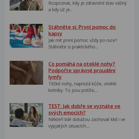
Rozpoznat, kdy je zdravotní stav vážný
a kdy už je...
Stáhněte si: První pomoc do
kapsy
Jak mít první pomoc vždy po ruce?
Stáhněte si praktického...
Co pomáhá na oteklé nohy?
Podpořte správné proudění
lymfy
Těžké nohy, napnutá kůže, oteklé
kotníky. To jsou potíže,...
TEST: Jak dobře se vyznáte ve
svých emocích?
Někteří lidé dokážou zachovat klid i ve
vypjatých situacích....