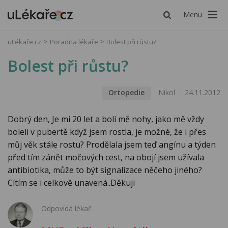
Menu
uLékaře.cz
Poradna lékaře
Bolest při růstu?
Bolest při růstu?
Ortopedie
Nikol
24.11.2012
Dobrý den, Je mi 20 let a bolí mě nohy, jako mě vždy
boleli v pubertě když jsem rostla, je možné, že i přes
můj věk stále rostu? Prodělala jsem teď angínu a týden
před tím zánět močových cest, na obojí jsem užívala
antibiotika, může to být signalizace něčeho jiného?
Cítím se i celkově unavená..Děkuji
Odpovídá lékař: