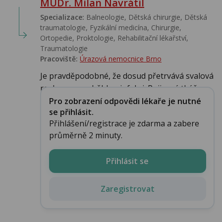
MUDr. Milan Navrátil
Specializace:
Balneologie, Dětská chirurgie, Dětská
traumatologie, Fyzikální medicína, Chirurgie,
Ortopedie, Proktologie, Rehabilitační lékařství‎,
Traumatologie
Pracoviště:
Úrazová nemocnice Brno
Je pravděpodobné, že dosud přetrvává svalová
reakce na proběhlou infekci. Pojivová tkáň ...
Pro zobrazení odpovědi lékaře je nutné
se přihlásit.
Přihlášení/registrace je zdarma a zabere
průměrně 2 minuty.
Přihlásit se
Zaregistrovat