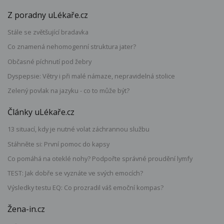
Z poradny uLékaře.cz
Stále se zvětšující bradavka
Co znamená nehomogenní struktura jater?
Občasné píchnutí pod žebry
Dyspepsie: Větry i při malé námaze, nepravidelná stolice
Zelený povlak na jazyku - co to může být?
Články uLékaře.cz
13 situací, kdy je nutné volat záchrannou službu
Stáhněte si: První pomoc do kapsy
Co pomáhá na oteklé nohy? Podpořte správné proudění lymfy
TEST: Jak dobře se vyznáte ve svých emocích?
Výsledky testu EQ: Co prozradil váš emoční kompas?
Žena-in.cz