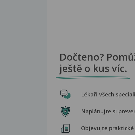
Dočteno? Pomů
ještě o kus víc.
Lékaři všech special
Naplánujte si preve
Objevujte praktické 