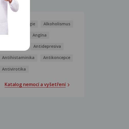
MOCI
Kašel
Alergie
Alkoholismus
Analgetika
Angína
Antibiotika
Antidepresiva
Antihistaminika
Antikoncepce
Antivirotika
Katalog nemocí a vyšetření