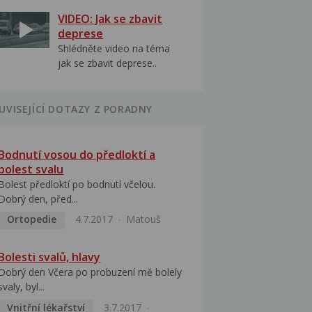
VIDEO: Jak se zbavit
deprese
Shlédněte video na téma
jak se zbavit deprese..
UVISEJÍCÍ DOTAZY Z PORADNY
Bodnutí vosou do předloktí a
bolest svalu
Bolest předloktí po bodnutí včelou.
Dobrý den, před...
Ortopedie
4.7.2017
Matouš
Bolesti svalů, hlavy
Dobrý den Včera po probuzení mě bolely
svaly, byl...
Vnitřní lékařství
3.7.2017