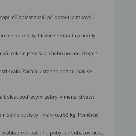
rápí mě bolest svalů při doteku a takové...
u me boli svaly, hlavne stehna. Cca necely...
půl rokem jsem si při běhu poranil zřejmě...
sti svalů. Začala u stehen nohou, pak se
bolest pod levymi zebry. V mensi ci vetsi...
sem štíhlé postavy - mám cca 53 kg. Poměrně...
e vrátila z rekreačního pobytu v Luhačovicích....