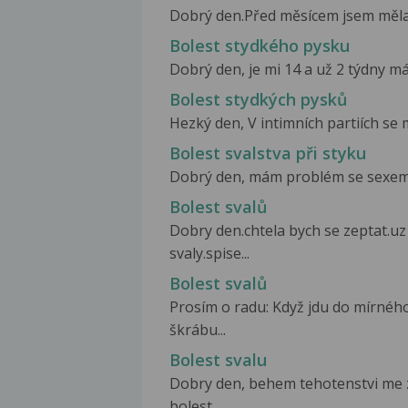
Dobrý den.Před měsícem jsem měla gy
Bolest stydkého pysku
Dobrý den, je mi 14 a už 2 týdny má
Bolest stydkých pysků
Hezký den, V intimních partiích se 
Bolest svalstva při styku
Dobrý den, mám problém se sexem. 
Bolest svalů
Dobry den.chtela bych se zeptat.uz
svaly.spise...
Bolest svalů
Prosím o radu: Když jdu do mírnéh
škrábu...
Bolest svalu
Dobry den, behem tehotenstvi me z
bolest...