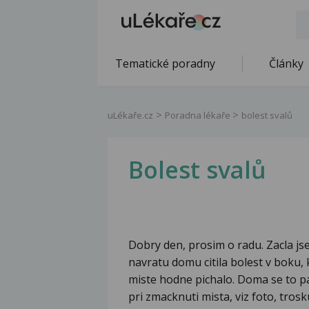
Tematické poradny
Články
uLékaře.cz
Poradna lékaře
bolest svalů
Bolest svalů
Dobry den, prosim o radu. Zacla j
navratu domu citila bolest v boku, 
miste hodne pichalo. Doma se to pak
pri zmacknuti mista, viz foto, trosk