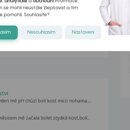
é
,
analytické
a
obchodní
informace,
r v datech a
léčba
NE
 se mohli neustále zlepšovat a tím
azech
myastenie –
e pomohli. Souhlasíte?
naděje pro ty,
lasím
Nesouhlasím
Nastavení
kteří ji...
stvi
den mě při chůzi bolí kost mezi nohama.....
měsícem mě začala bolet stydká kost,bolí...