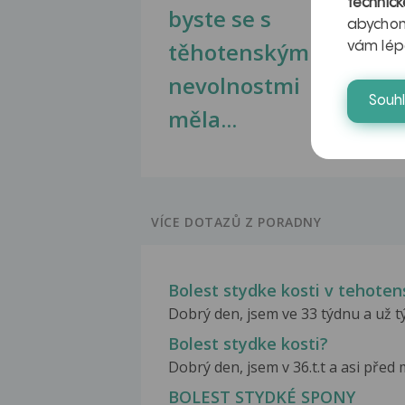
technick
byste se s
jate
abychom
těhotenskými
obr
vám lép
nevolnostmi
Souh
měla...
VÍCE DOTAZŮ Z PORADNY
Bolest stydke kosti v tehoten
Dobrý den, jsem ve 33 týdnu a už tý
Bolest stydke kosti?
Dobrý den, jsem v 36.t.t a asi před 
BOLEST STYDKÉ SPONY