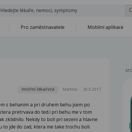
Pro zaměstnavatele
Mobilní aplikace
MO
Vnitřní lékařství
Martina
30.5.2017
sem s behanim a pri druhem behu jsem po
ktera pretrvava do ted.i pri behu me v tom
 zklidnilo. Nekdy to boli pri sezeni a hlavne
u to jde do zad, ktera me take trochu boli.