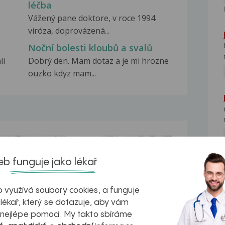
léčba
Vážený pane doktore, v roce 1994
viróza, doprovázená...
Noční bolesti kloubů a svalů
li
Dobrý den. Mam dotaz a je mi hrozne
ouzko kdyz mam...
na zdravá játra?
Myasthenia gravis – vše, co...
b funguje jako lékař
 využívá soubory cookies, a funguje
 lékař, který se dotazuje, aby vám
kovatění
Inovativní
 nejlépe pomoci. My takto sbíráme