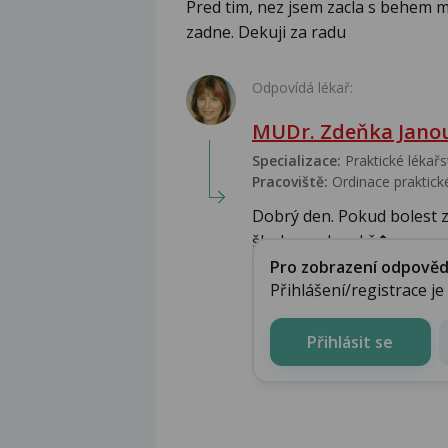
Pred tim, nez jsem zacla s behem m
zadne. Dekuji za radu
Odpovídá lékař:
MUDr. Zdeňka Jano
Specializace:
Praktické lékařs
Pracoviště:
Ordinace praktické
Dobrý den. Pokud bolest z
šlachu, nebo zkř�...
Pro zobrazení odpovědi 
Přihlášení/registrace j
Přihlásit se