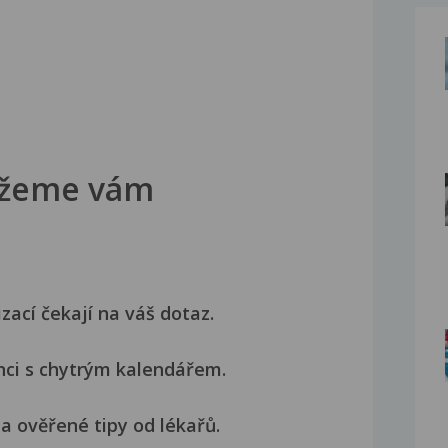
žeme vám
izací čekají na váš dotaz.
nci s chytrým kalendářem.
a ověřené tipy od lékařů.