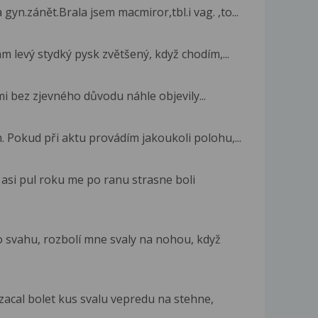
n.zánět.Brala jsem macmiror,tbl.i vag. ,to...
m levý stydký pysk zvětšený, když chodím,...
mi bez zjevného důvodu náhle objevily...
Pokud při aktu provádím jakoukoli polohu,...
 asi pul roku me po ranu strasne boli
o svahu, rozbolí mne svaly na nohou, když
acal bolet kus svalu vepredu na stehne,