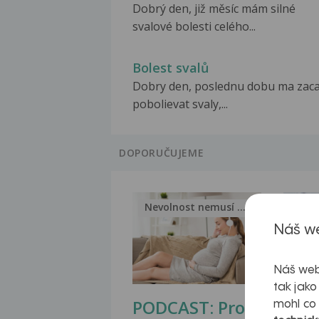
Dobrý den, již měsíc mám silné
svalové bolesti celého...
Bolest svalů
Dobry den, poslednu dobu ma zaca
pobolievat svaly,...
DOPORUČUJEME
Nevolnost nemusí být nutnou...
Jak 
Náš we
Náš web
tak jako
PODCAST: Proč
Ztu
mohl co