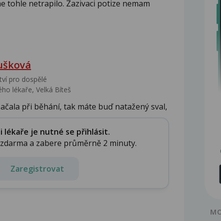
e tohle netrapilo. Zazivaci potize nemam
ušková
tví pro dospělé
ho lékaře, Velká Bíteš
ačala při běhání, tak máte buď natažený sval,
lékaře je nutné se přihlásit.
e zdarma a zabere průměrně 2 minuty.
Zaregistrovat
MO