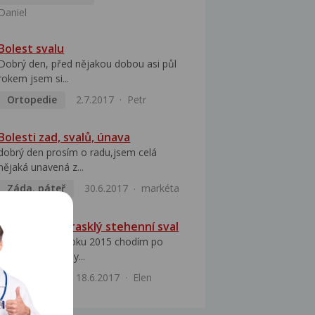
Daniel
Bolest svalu
Dobrý den, před nějakou dobou asi půl
rokem jsem si...
Ortopedie
2.7.2017
Petr
Bolesti zad, svalů, únava
dobrý den prosím o radu,jsem celá
nějaká unavená z...
Záda, páteř
30.6.2017
markéta
Bolesti zad, prasklý stehenní sval
Dobrý den, od roku 2015 chodím po
doktorech. Začaly...
Ortopedie
18.6.2017
Elen