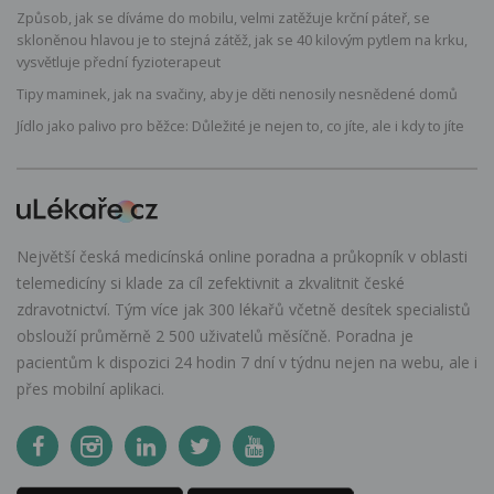
Způsob, jak se díváme do mobilu, velmi zatěžuje krční páteř, se
skloněnou hlavou je to stejná zátěž, jak se 40 kilovým pytlem na krku,
vysvětluje přední fyzioterapeut
Tipy maminek, jak na svačiny, aby je děti nenosily nesnědené domů
Jídlo jako palivo pro běžce: Důležité je nejen to, co jíte, ale i kdy to jíte
Největší česká medicínská online poradna a průkopník v oblasti
telemedicíny si klade za cíl zefektivnit a zkvalitnit české
zdravotnictví. Tým více jak 300 lékařů včetně desítek specialistů
obslouží průměrně 2 500 uživatelů měsíčně. Poradna je
pacientům k dispozici 24 hodin 7 dní v týdnu nejen na webu, ale i
přes mobilní aplikaci.