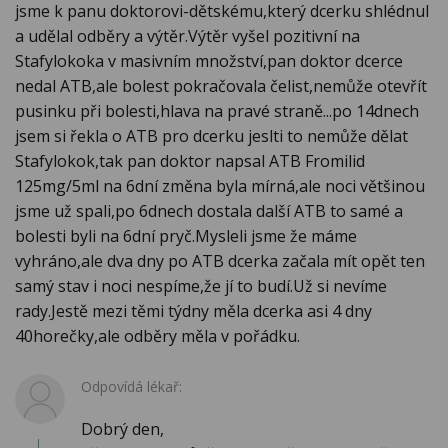
jsme k panu doktorovi-dětskému,který dcerku shlédnul
a udělal odběry a výtěr.Výtěr vyšel pozitivní na
Stafylokoka v masivním množství,pan doktor dcerce
nedal ATB,ale bolest pokračovala čelist,nemůže otevřít
pusinku při bolesti,hlava na pravé straně...po 14dnech
jsem si řekla o ATB pro dcerku jeslti to nemůže dělat
Stafylokok,tak pan doktor napsal ATB Fromilid
125mg/5ml na 6dní změna byla mírná,ale noci většinou
jsme už spali,po 6dnech dostala další ATB to samé a
bolesti byli na 6dní pryč.Mysleli jsme že máme
vyhráno,ale dva dny po ATB dcerka začala mít opět ten
samý stav i noci nespíme,že jí to budí.Už si nevíme
rady.Jestě mezi těmi týdny měla dcerka asi 4 dny
40horečky,ale odběry měla v pořádku.
Odpovídá lékař:
Dobrý den,