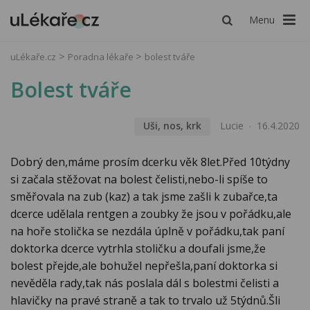
Menu
uLékaře.cz
Poradna lékaře
bolest tváře
Bolest tváře
Uši, nos, krk
Lucie
16.4.2020
Dobrý den,máme prosím dcerku věk 8let.Před 10týdny
si začala stěžovat na bolest čelisti,nebo-li spíše to
směřovala na zub (kaz) a tak jsme zašli k zubařce,ta
dcerce udělala rentgen a zoubky že jsou v pořádku,ale
na hoře stolička se nezdála úplně v pořádku,tak paní
doktorka dcerce vytrhla stoličku a doufali jsme,že
bolest přejde,ale bohužel nepřešla,paní doktorka si
nevěděla rady,tak nás poslala dál s bolestmi čelisti a
hlavičky na pravé straně a tak to trvalo už 5týdnů.Šli