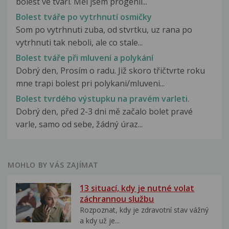
bolest ve tváři. Měl jsem progenii...
Bolest tváře po vytrhnutí osmičky
Som po vytrhnuti zuba, od stvrtku, uz rana po
vytrhnuti tak neboli, ale co stale...
Bolest tváře při mluvení a polykání
Dobrý den, Prosím o radu. Již skoro třičtvrte roku
mne trapi bolest pri polykani/mluveni...
Bolest tvrdého výstupku na pravém varleti.
Dobrý den, před 2-3 dni mě začalo bolet pravé
varle, samo od sebe, žádný úraz...
MOHLO BY VÁS ZAJÍMAT
13 situací, kdy je nutné volat
záchrannou službu
Rozpoznat, kdy je zdravotní stav vážný
a kdy už je...