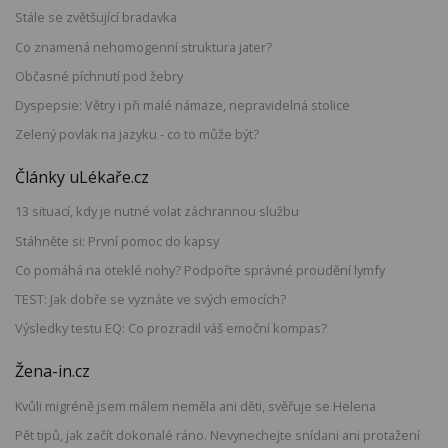
Stále se zvětšující bradavka
Co znamená nehomogenní struktura jater?
Občasné píchnutí pod žebry
Dyspepsie: Větry i při malé námaze, nepravidelná stolice
Zelený povlak na jazyku - co to může být?
Články uLékaře.cz
13 situací, kdy je nutné volat záchrannou službu
Stáhněte si: První pomoc do kapsy
Co pomáhá na oteklé nohy? Podpořte správné proudění lymfy
TEST: Jak dobře se vyznáte ve svých emocích?
Výsledky testu EQ: Co prozradil váš emoční kompas?
Žena-in.cz
Kvůli migréně jsem málem neměla ani děti, svěřuje se Helena
Pět tipů, jak začít dokonalé ráno. Nevynechejte snídani ani protažení