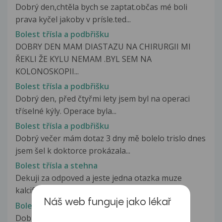
Dobrý den,chtěla bych se zaptat.občas mé boli
prava kyčel jakoby v prísle.ted...
Bolest třísla a podbřišku
DOBRY DEN MAM DIASTAZU NA CHIRURGII MI
ŘEKLI ŽE KYLU NEMAM .BYL SEM NA
KOLONOSKOPII...
Bolest třísla a podbřišku
Dobrý den, před čtyřmi lety jsem byl na operaci
tříselné kýly. Operace byla...
Bolest třísla a podbřišku
Dobrý večer mám dotaz 3 dny mě bolelo trislo dnes
jsem šel k doktorce prokázala...
Bolest třísla a stehna
Dekuji za odpoved a jeste jedna otazka muze
kalcifikace prilater. okraji stropu...
Náš web funguje jako lékař
Bolest třísla a varlete
Dobrý den, prosím Vás obracím se na Vás s