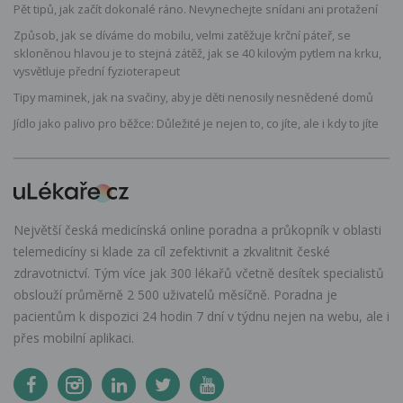
Pět tipů, jak začít dokonalé ráno. Nevynechejte snídani ani protažení
Způsob, jak se díváme do mobilu, velmi zatěžuje krční páteř, se
skloněnou hlavou je to stejná zátěž, jak se 40 kilovým pytlem na krku,
vysvětluje přední fyzioterapeut
Tipy maminek, jak na svačiny, aby je děti nenosily nesnědené domů
Jídlo jako palivo pro běžce: Důležité je nejen to, co jíte, ale i kdy to jíte
Největší česká medicínská online poradna a průkopník v oblasti
telemedicíny si klade za cíl zefektivnit a zkvalitnit české
zdravotnictví. Tým více jak 300 lékařů včetně desítek specialistů
obslouží průměrně 2 500 uživatelů měsíčně. Poradna je
pacientům k dispozici 24 hodin 7 dní v týdnu nejen na webu, ale i
přes mobilní aplikaci.