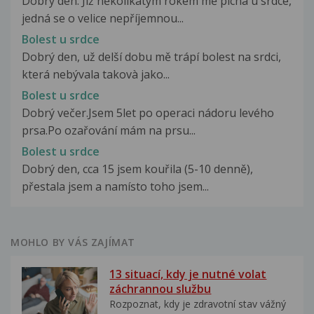
Dobrý den. Již několikátým rokem mě píchá u srdce,
jedná se o velice nepříjemnou...
Bolest u srdce
Dobrý den, už delší dobu mě trápí bolest na srdci,
která nebývala takovà jako...
Bolest u srdce
Dobrý večer.Jsem 5let po operaci nádoru levého
prsa.Po ozařování mám na prsu...
Bolest u srdce
Dobrý den, cca 15 jsem kouřila (5-10 denně),
přestala jsem a namísto toho jsem...
MOHLO BY VÁS ZAJÍMAT
13 situací, kdy je nutné volat
záchrannou službu
Rozpoznat, kdy je zdravotní stav vážný