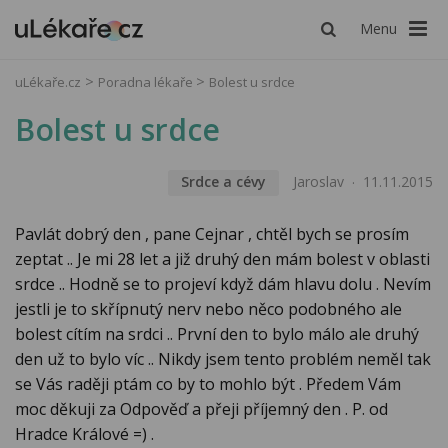
Menu
uLékaře.cz
Poradna lékaře
Bolest u srdce
Bolest u srdce
Srdce a cévy
Jaroslav
11.11.2015
Pavlát dobrý den , pane Cejnar , chtěl bych se prosím
zeptat .. Je mi 28 let a již druhý den mám bolest v oblasti
srdce .. Hodně se to projeví když dám hlavu dolu . Nevím
jestli je to skřípnutý nerv nebo něco podobného ale
bolest cítím na srdci .. První den to bylo málo ale druhý
den už to bylo víc .. Nikdy jsem tento problém neměl tak
se Vás raději ptám co by to mohlo být . Předem Vám
moc děkuji za Odpověď a přeji příjemný den . P. od
Hradce Králové =) .