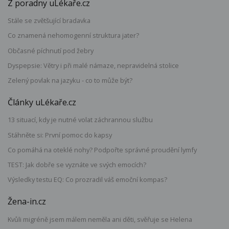
Z poradny uLékaře.cz
Stále se zvětšující bradavka
Co znamená nehomogenní struktura jater?
Občasné píchnutí pod žebry
Dyspepsie: Větry i při malé námaze, nepravidelná stolice
Zelený povlak na jazyku - co to může být?
Články uLékaře.cz
13 situací, kdy je nutné volat záchrannou službu
Stáhněte si: První pomoc do kapsy
Co pomáhá na oteklé nohy? Podpořte správné proudění lymfy
TEST: Jak dobře se vyznáte ve svých emocích?
Výsledky testu EQ: Co prozradil váš emoční kompas?
Žena-in.cz
Kvůli migréně jsem málem neměla ani děti, svěřuje se Helena