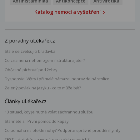
Antihistaminika
Antikoncepce
Antivirotika
Katalog nemocí a vyšetření
Z poradny uLékaře.cz
Stále se zvětšující bradavka
Co znamená nehomogenní struktura jater?
Občasné píchnutí pod žebry
Dyspepsie: Větry i při malé námaze, nepravidelná stolice
Zelený povlak na jazyku - co to může být?
Články uLékaře.cz
13 situací, kdy je nutné volat záchrannou službu
Stáhněte si: První pomoc do kapsy
Co pomáhá na oteklé nohy? Podpořte správné proudění lymfy
TEST: Jak dobře se vyznáte ve svých emocích?