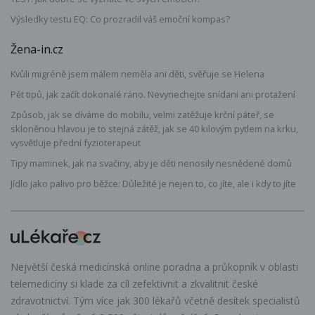
Výsledky testu EQ: Co prozradil váš emoční kompas?
Žena-in.cz
Kvůli migréně jsem málem neměla ani děti, svěřuje se Helena
Pět tipů, jak začít dokonalé ráno. Nevynechejte snídani ani protažení
Způsob, jak se díváme do mobilu, velmi zatěžuje krční páteř, se
skloněnou hlavou je to stejná zátěž, jak se 40 kilovým pytlem na krku,
vysvětluje přední fyzioterapeut
Tipy maminek, jak na svačiny, aby je děti nenosily nesnědené domů
Jídlo jako palivo pro běžce: Důležité je nejen to, co jíte, ale i kdy to jíte
Největší česká medicínská online poradna a průkopník v oblasti
telemedicíny si klade za cíl zefektivnit a zkvalitnit české
zdravotnictví. Tým více jak 300 lékařů včetně desítek specialistů