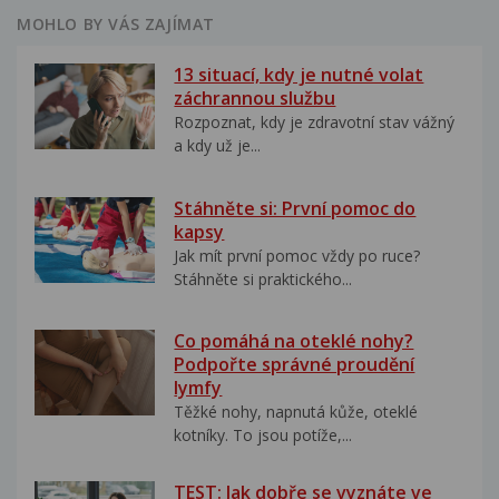
MOHLO BY VÁS ZAJÍMAT
13 situací, kdy je nutné volat
záchrannou službu
Rozpoznat, kdy je zdravotní stav vážný
a kdy už je...
Stáhněte si: První pomoc do
kapsy
Jak mít první pomoc vždy po ruce?
Stáhněte si praktického...
Co pomáhá na oteklé nohy?
Podpořte správné proudění
lymfy
Těžké nohy, napnutá kůže, oteklé
kotníky. To jsou potíže,...
TEST: Jak dobře se vyznáte ve