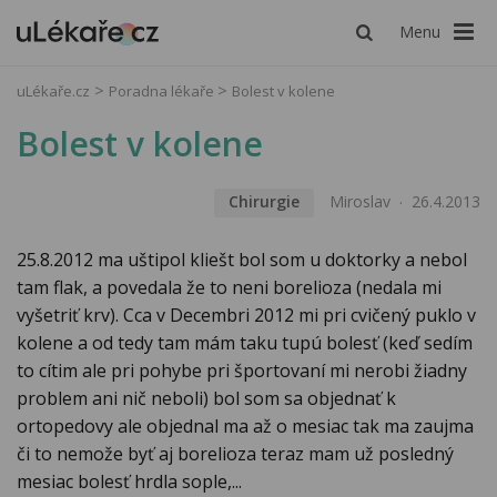
Menu
uLékaře.cz
Poradna lékaře
Bolest v kolene
Bolest v kolene
Chirurgie
Miroslav
26.4.2013
25.8.2012 ma uštipol kliešt bol som u doktorky a nebol
tam flak, a povedala že to neni borelioza (nedala mi
vyšetriť krv). Cca v Decembri 2012 mi pri cvičený puklo v
kolene a od tedy tam mám taku tupú bolesť (keď sedím
to cítim ale pri pohybe pri športovaní mi nerobi žiadny
problem ani nič neboli) bol som sa objednať k
ortopedovy ale objednal ma až o mesiac tak ma zaujma
či to nemože byť aj borelioza teraz mam už posledný
mesiac bolesť hrdla sople,...