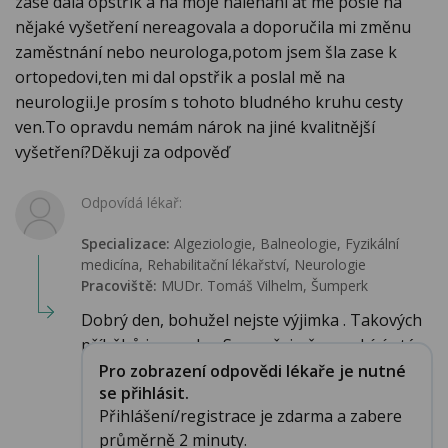
zase dala opstřik a na moje naléhání ať mě pošle na
nějaké vyšetření nereagovala a doporučila mi změnu
zaměstnání nebo neurologa,potom jsem šla zase k
ortopedovi,ten mi dal opstřik a poslal mě na
neurologii.Je prosím s tohoto bludného kruhu cesty
ven.To opravdu nemám nárok na jiné kvalitnější
vyšetření?Děkuji za odpověď
Odpovídá lékař:
Specializace:
Algeziologie, Balneologie, Fyzikální
medicína, Rehabilitační lékařství‎, Neurologie
Pracoviště:
MUDr. Tomáš Vilhelm, Šumperk
Dobrý den, bohužel nejste výjimka . Takových
příběhů je mnoho. Samozřejmě se nabízí otá...
Pro zobrazení odpovědi lékaře je nutné
se přihlásit.
Přihlášení/registrace je zdarma a zabere
průměrně 2 minuty.