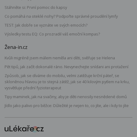
Stáhněte si: První pomoc do kapsy
Co pomáhá na oteklé nohy? Podpořte správné proudění lymfy
TEST: Jak dobře se vyznáte ve svých emocích?
Výsledky testu EQ: Co prozradil váš emoční kompas?
Žena-in.cz
Kvůli migréně jsem málem neměla ani děti, svěřuje se Helena
Pět tipů, jak začít dokonalé ráno. Nevynechejte snídani ani protažení
Způsob, jak se díváme do mobilu, velmi zatěžuje krční páteř, se
skloněnou hlavou je to stejná zátěž, jak se 40 kilovým pytlem na krku,
vysvětluje přední fyzioterapeut
Tipy maminek, jak na svačiny, aby je děti nenosily nesnědené domů
Jídlo jako palivo pro běžce: Důležité je nejen to, co jíte, ale i kdy to jíte