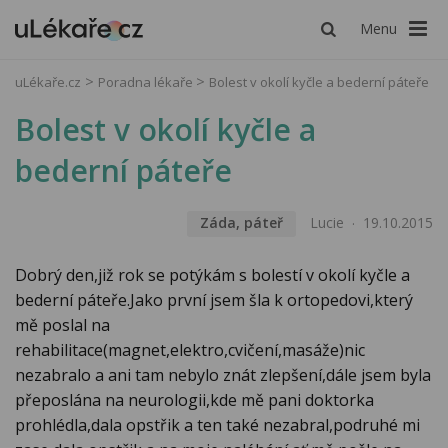
Menu
uLékaře.cz
Poradna lékaře
Bolest v okolí kyčle a bederní páteře
Bolest v okolí kyčle a
bederní páteře
Záda, páteř
Lucie
19.10.2015
Dobrý den,již rok se potýkám s bolestí v okolí kyčle a
bederní páteře.Jako první jsem šla k ortopedovi,který
mě poslal na
rehabilitace(magnet,elektro,cvičení,masáže)nic
nezabralo a ani tam nebylo znát zlepšení,dále jsem byla
přeposlána na neurologii,kde mě pani doktorka
prohlédla,dala opstřik a ten také nezabral,podruhé mi