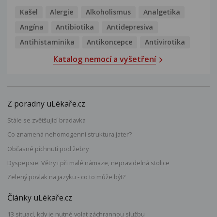
Kašel
Alergie
Alkoholismus
Analgetika
Angína
Antibiotika
Antidepresiva
Antihistaminika
Antikoncepce
Antivirotika
Katalog nemocí a vyšetření
Z poradny uLékaře.cz
Stále se zvětšující bradavka
Co znamená nehomogenní struktura jater?
Občasné píchnutí pod žebry
Dyspepsie: Větry i při malé námaze, nepravidelná stolice
Zelený povlak na jazyku - co to může být?
Články uLékaře.cz
13 situací, kdy je nutné volat záchrannou službu