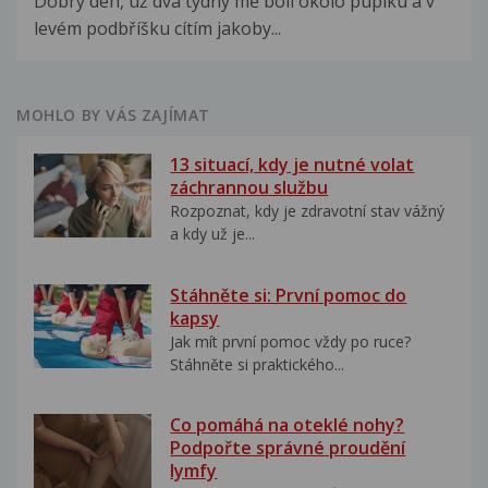
Dobrý den, už dva týdny mě bolí okolo pupíku a v
levém podbříšku cítím jakoby...
MOHLO BY VÁS ZAJÍMAT
13 situací, kdy je nutné volat
záchrannou službu
Rozpoznat, kdy je zdravotní stav vážný
a kdy už je...
Stáhněte si: První pomoc do
kapsy
Jak mít první pomoc vždy po ruce?
Stáhněte si praktického...
Co pomáhá na oteklé nohy?
Podpořte správné proudění
lymfy