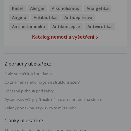
Kašel
Alergie
Alkoholismus
Analgetika
Angína
Antibiotika
Antidepresiva
Antihistaminika
Antikoncepce
Antivirotika
Katalog nemocí a vyšetření
Z poradny uLékaře.cz
Stále se zvětšující bradavka
Co znamená nehomogenní struktura jater?
Občasné píchnutí pod žebry
Dyspepsie: Větry i při malé námaze, nepravidelná stolice
Zelený povlak na jazyku - co to může být?
Články uLékaře.cz
13 situací, kdy je nutné volat záchrannou službu