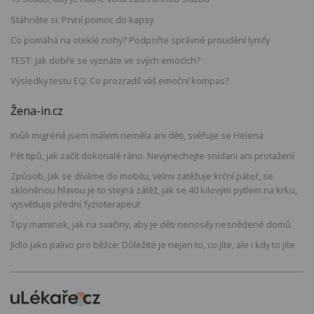
Stáhněte si: První pomoc do kapsy
Co pomáhá na oteklé nohy? Podpořte správné proudění lymfy
TEST: Jak dobře se vyznáte ve svých emocích?
Výsledky testu EQ: Co prozradil váš emoční kompas?
Žena-in.cz
Kvůli migréně jsem málem neměla ani děti, svěřuje se Helena
Pět tipů, jak začít dokonalé ráno. Nevynechejte snídani ani protažení
Způsob, jak se díváme do mobilu, velmi zatěžuje krční páteř, se
skloněnou hlavou je to stejná zátěž, jak se 40 kilovým pytlem na krku,
vysvětluje přední fyzioterapeut
Tipy maminek, jak na svačiny, aby je děti nenosily nesnědené domů
Jídlo jako palivo pro běžce: Důležité je nejen to, co jíte, ale i kdy to jíte