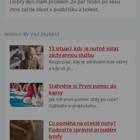
Dobrý den,mám problém ,že pár hodin po sexu
mne začne bloet v podbříšku a bolest...
MOHLO BY VÁS ZAJÍMAT
13 situací, kdy je nutné volat
záchrannou službu
Rozpoznat, kdy je zdravotní stav vážný
a kdy už je...
Stáhněte si: První pomoc do
kapsy
Jak mít první pomoc vždy po ruce?
Stáhněte si praktického...
Co pomáhá na oteklé nohy?
Podpořte správné proudění
lymfy