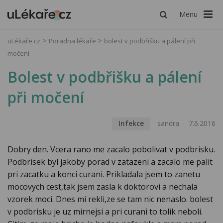
Menu
uLékaře.cz
Poradna lékaře
bolest v podbřišku a pálení při
močení
Bolest v podbřišku a pálení
při močení
Infekce
sandra
7.6.2016
Dobry den. Vcera rano me zacalo pobolivat v podbrisku.
Podbrisek byl jakoby porad v zatazeni a zacalo me palit
pri zacatku a konci curani. Prikladala jsem to zanetu
mocovych cest,tak jsem zasla k doktorovi a nechala
vzorek moci. Dnes mi rekli,ze se tam nic nenaslo. bolest
v podbrisku je uz mirnejsi a pri curani to tolik neboli.