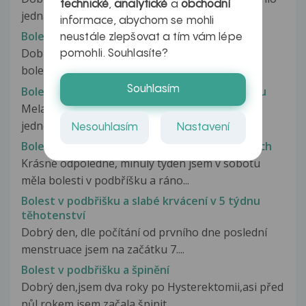
technické
,
analytické
a
obchodní
jednat, k lékaři jsem zatím...
informace, abychom se mohli
Bolest v podbřišku a natržený děložní vaz
neustále zlepšovat a tím vám lépe
Dobrý den, je mi 23 let, minulý týden jsem měla
pomohli. Souhlasíte?
bolesti při močení, v podbřišku...
Souhlasím
Bolest v podbřišku a pocit na zvracení po sexu
Mela sem pohlavní styk s přítelem víckrát nez
jednou bez ochrany ale beru prášky....
Nesouhlasím
Nastavení
Bolest v podbřišku a skvrny na stydcích pyscích
Krásné odpoledne, minulý týden jsem v sobotu
měla bolesti v podbříšku a ráno...
Bolest v podbřišku a slabé krvácení v 5 týdnu
těhotenství
Dobrý den, dle počítání od prvního dne poslední
menstruace jsem na začátku 7....
Bolest v podbřišku a špinění
Dobrý den,jsem dva roky po Hysterektomii,asi před
půl rokem jsem začala špinit...