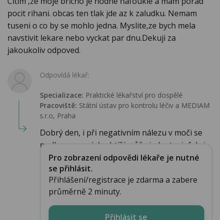
Citim ,ze moje bricho je hodne nafoukle a mam porad
pocit rihani. obcas ten tlak jde az k zaludku. Nemam
tuseni o co by se mohlo jedna. Myslite,ze bych mela
navstivit lekare nebo vyckat par dnu.Dekuji za
jakoukoliv odpoved.
Odpovídá lékař:
Specializace:
Praktické lékařství pro dospělé
Pracoviště:
Státní ústav pro kontrolu léčiv a MEDIAM
s.r.o, Praha
Dobrý den, i při negativním nálezu v moči se
podle popsaných obtíží může jednat o infekci...
Pro zobrazení odpovědi lékaře je nutné
se přihlásit.
Přihlášení/registrace je zdarma a zabere
průměrně 2 minuty.
Přihlásit se