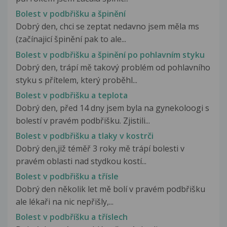
Bolest v podbřišku a špinění
Dobrý den, chci se zeptat nedavno jsem měla ms
(začínajicí špinění pak to ale...
Bolest v podbřišku a špinění po pohlavním styku
Dobrý den, trápí mě takový problém od pohlavního
styku s přítelem, který proběhl...
Bolest v podbřišku a teplota
Dobrý den, před 14 dny jsem byla na gynekoloogi s
bolestí v pravém podbřišku. Zjistili...
Bolest v podbřišku a tlaky v kostrči
Dobrý den,již téměř 3 roky mě trápí bolesti v
pravém oblasti nad stydkou kostí...
Bolest v podbřišku a třísle
Dobrý den několik let mě bolí v pravém podbřišku
ale lékaři na nic nepřišly,...
Bolest v podbříšku a tříslech