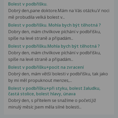
Bolest v podbřišku.
Dobrý den,pane doktore.Mám na Vás otázku.V noci
mě probudila velká bolest v...
Bolest v podbřišku. Mohla bych být těhotná ?
Dobry den, mám chvilkove píchání v podbřišku,
spíše na levé straně a připadám...
Bolest v podbřišku.Mohla bych být těhotná ?
Dobry den, mám chvilkove píchání v podbřišku,
spíše na levé straně a připadám...
Bolest v podbřišku+pocit na zvracení
Dobrý den, mám větší bolesti v podbřišku, tak jako
by mi měl propuknout menzes,...
Bolest v podbříšku+při styku, bolest žaludku,
častá stolice, bolest hlavy, únava
Dobrý den, s přítelem se snažíme o početí.Již
minulý měsíc jsem měla silné bolesti...