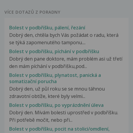
VÍCE DOTAZŮ Z PORADNY
Bolest v podbřišku, pálení, řezání
Dobrý den, chtěla bych Vás požádat o radu, která
se týká zapomenutého tamponu....
Bolest v podbřišku, píchání v podbřišku
Dobrý den pane doktore, mám problém asi už třetí
den mám píchání v podbřišku,pod...
Bolest v podbříšku, plynatost, panická a
somatizační porucha
Dobrý den, už půl roku se se mnou táhnou
zdravotní obtíže, které byly velmi...
Bolest v podbříšku, po vyprázdnění úleva
Dobrý den. Mívám bolesti uprostřed v podbříšku.
Při potřebě močit, nebo při...
Bolest v podbříšku, pocit na stolici/omdlení,