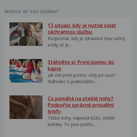
MOHLO BY VÁS ZAJÍMAT
13 situací, kdy je nutné volat
záchrannou službu
Rozpoznat, kdy je zdravotní stav vážný
a kdy už je...
Stáhněte si: První pomoc do
kapsy
Jak mít první pomoc vždy po ruce?
Stáhněte si praktického...
Co pomáhá na oteklé nohy?
Podpořte správné proudění
lymfy
Těžké nohy, napnutá kůže, oteklé
kotníky. To jsou potíže,...