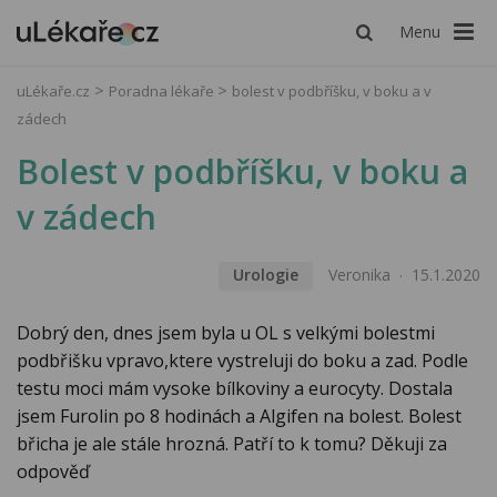
Menu
uLékaře.cz
Poradna lékaře
bolest v podbříšku, v boku a v
zádech
Bolest v podbříšku, v boku a
v zádech
Urologie
Veronika
15.1.2020
Dobrý den, dnes jsem byla u OL s velkými bolestmi
podbřišku vpravo,ktere vystreluji do boku a zad. Podle
testu moci mám vysoke bílkoviny a eurocyty. Dostala
jsem Furolin po 8 hodinách a Algifen na bolest. Bolest
břicha je ale stále hrozná. Patří to k tomu? Děkuji za
odpověď