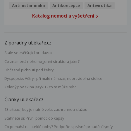
Antihistaminika
Antikoncepce
Antivirotika
Katalog nemocí a vyšetření
Z poradny uLékaře.cz
Stále se zvětšující bradavka
Co znamená nehomogenní struktura jater?
Občasné píchnutí pod žebry
Dyspepsie: Větry i při malé námaze, nepravidelná stolice
Zelený povlak na jazyku - co to může být?
Články uLékaře.cz
13 situací, kdy je nutné volat záchrannou službu
Stáhněte si: První pomoc do kapsy
Co pomáhá na oteklé nohy? Podpořte správné proudění lymfy