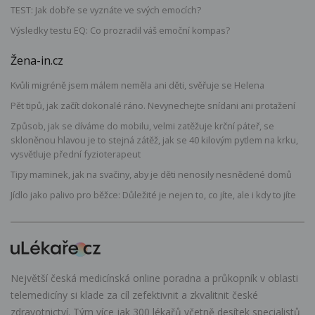
TEST: Jak dobře se vyznáte ve svých emocích?
Výsledky testu EQ: Co prozradil váš emoční kompas?
Žena-in.cz
Kvůli migréně jsem málem neměla ani děti, svěřuje se Helena
Pět tipů, jak začít dokonalé ráno. Nevynechejte snídani ani protažení
Způsob, jak se díváme do mobilu, velmi zatěžuje krční páteř, se
skloněnou hlavou je to stejná zátěž, jak se 40 kilovým pytlem na krku,
vysvětluje přední fyzioterapeut
Tipy maminek, jak na svačiny, aby je děti nenosily nesnědené domů
Jídlo jako palivo pro běžce: Důležité je nejen to, co jíte, ale i kdy to jíte
Největší česká medicínská online poradna a průkopník v oblasti
telemedicíny si klade za cíl zefektivnit a zkvalitnit české
zdravotnictví. Tým více jak 300 lékařů včetně desítek specialistů