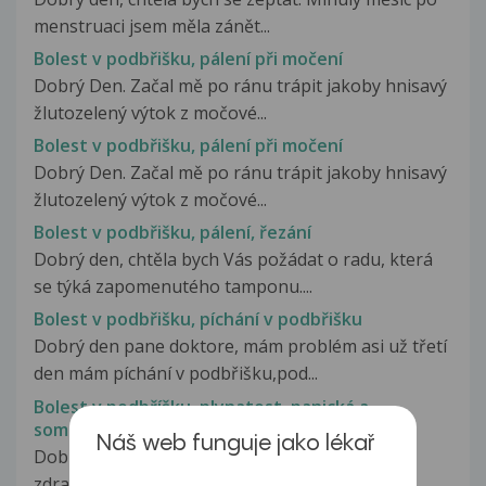
menstruaci jsem měla zánět...
Bolest v podbřišku, pálení při močení
Dobrý Den. Začal mě po ránu trápit jakoby hnisavý
žlutozelený výtok z močové...
Bolest v podbřišku, pálení při močení
Dobrý Den. Začal mě po ránu trápit jakoby hnisavý
žlutozelený výtok z močové...
Bolest v podbřišku, pálení, řezání
Dobrý den, chtěla bych Vás požádat o radu, která
se týká zapomenutého tamponu....
Bolest v podbřišku, píchání v podbřišku
Dobrý den pane doktore, mám problém asi už třetí
den mám píchání v podbřišku,pod...
Bolest v podbříšku, plynatost, panická a
somatizační porucha
Náš web funguje jako lékař
Dobrý den, už půl roku se se mnou táhnou
zdravotní obtíže, které byly velmi...