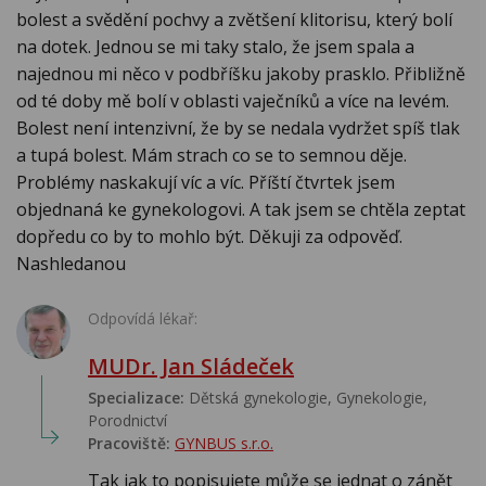
bolest a svědění pochvy a zvětšení klitorisu, který bolí
na dotek. Jednou se mi taky stalo, že jsem spala a
najednou mi něco v podbříšku jakoby prasklo. Přibližně
od té doby mě bolí v oblasti vaječníků a více na levém.
Bolest není intenzivní, že by se nedala vydržet spíš tlak
a tupá bolest. Mám strach co se to semnou děje.
Problémy naskakují víc a víc. Příští čtvrtek jsem
objednaná ke gynekologovi. A tak jsem se chtěla zeptat
dopředu co by to mohlo být. Děkuji za odpověď.
Nashledanou
Odpovídá lékař:
MUDr. Jan Sládeček
Specializace:
Dětská gynekologie, Gynekologie,
Porodnictví
Pracoviště:
GYNBUS s.r.o.
Tak jak to popisujete může se jednat o zánět