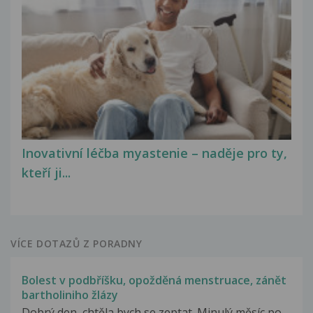
Inovativní léčba myastenie – naděje pro ty,
kteří ji...
VÍCE DOTAZŮ Z PORADNY
Bolest v podbříšku, opožděná menstruace, zánět
bartholiniho žlázy
Dobrý den, chtěla bych se zeptat. Minulý měsíc po