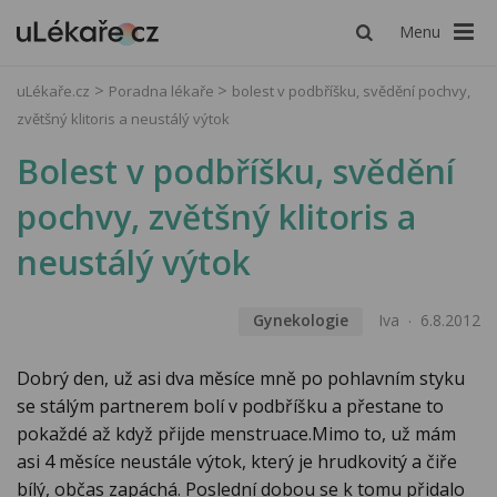
Menu
uLékaře.cz
Poradna lékaře
bolest v podbříšku, svědění pochvy,
zvětšný klitoris a neustálý výtok
Bolest v podbříšku, svědění
pochvy, zvětšný klitoris a
neustálý výtok
Gynekologie
Iva
6.8.2012
Dobrý den, už asi dva měsíce mně po pohlavním styku
se stálým partnerem bolí v podbříšku a přestane to
pokaždé až když přijde menstruace.Mimo to, už mám
asi 4 měsíce neustále výtok, který je hrudkovitý a čiře
bílý, občas zapáchá. Poslední dobou se k tomu přidalo