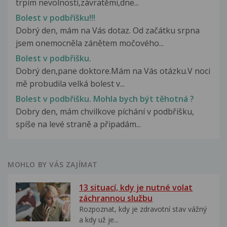
trpím nevolností,závratěmi,dne...
Bolest v podbříšku!!!
Dobrý den, mám na Vás dotaz. Od začátku srpna
jsem onemocněla zánětem močového...
Bolest v podbřišku.
Dobrý den,pane doktore.Mám na Vás otázku.V noci
mě probudila velká bolest v...
Bolest v podbřišku. Mohla bych být těhotná ?
Dobry den, mám chvilkove píchání v podbřišku,
spíše na levé straně a připadám...
MOHLO BY VÁS ZAJÍMAT
13 situací, kdy je nutné volat
záchrannou službu
Rozpoznat, kdy je zdravotní stav vážný
a kdy už je...