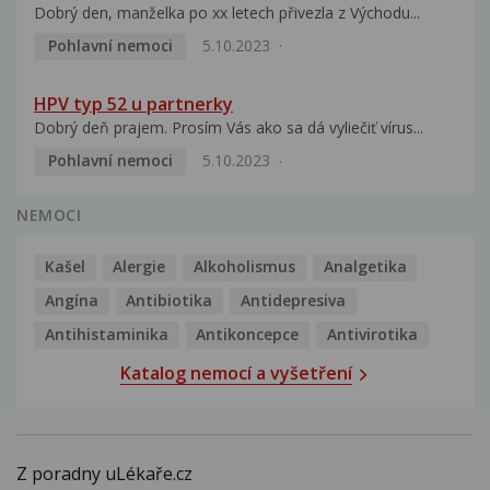
Dobrý den, manželka po xx letech přivezla z Východu...
Pohlavní nemoci
5.10.2023
HPV typ 52 u partnerky
Dobrý deň prajem. Prosím Vás ako sa dá vyliečiť vírus...
Pohlavní nemoci
5.10.2023
NEMOCI
Kašel
Alergie
Alkoholismus
Analgetika
Angína
Antibiotika
Antidepresiva
Antihistaminika
Antikoncepce
Antivirotika
Katalog nemocí a vyšetření
Z poradny uLékaře.cz