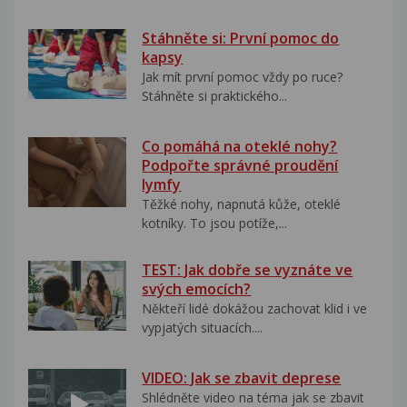
Stáhněte si: První pomoc do
kapsy
Jak mít první pomoc vždy po ruce?
Stáhněte si praktického...
Co pomáhá na oteklé nohy?
Podpořte správné proudění
lymfy
Těžké nohy, napnutá kůže, oteklé
kotníky. To jsou potíže,...
TEST: Jak dobře se vyznáte ve
svých emocích?
Někteří lidé dokážou zachovat klid i ve
vypjatých situacích....
VIDEO: Jak se zbavit deprese
Shlédněte video na téma jak se zbavit