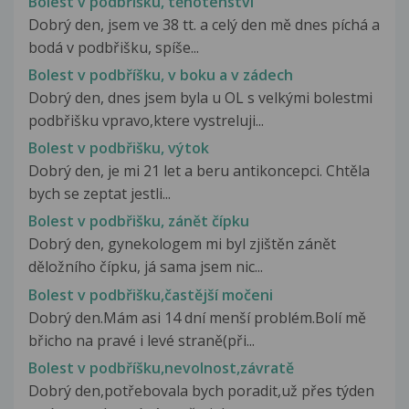
Bolest v podbřišku, těhotenství
Dobrý den, jsem ve 38 tt. a celý den mě dnes píchá a
bodá v podbřišku, spíše...
Bolest v podbříšku, v boku a v zádech
Dobrý den, dnes jsem byla u OL s velkými bolestmi
podbřišku vpravo,ktere vystreluji...
Bolest v podbřišku, výtok
Dobrý den, je mi 21 let a beru antikoncepci. Chtěla
bych se zeptat jestli...
Bolest v podbřišku, zánět čípku
Dobrý den, gynekologem mi byl zjištěn zánět
děložního čípku, já sama jsem nic...
Bolest v podbřišku,častější močeni
Dobrý den.Mám asi 14 dní menší problém.Bolí mě
břicho na pravé i levé straně(při...
Bolest v podbříšku,nevolnost,závratě
Dobrý den,potřebovala bych poradit,už přes týden