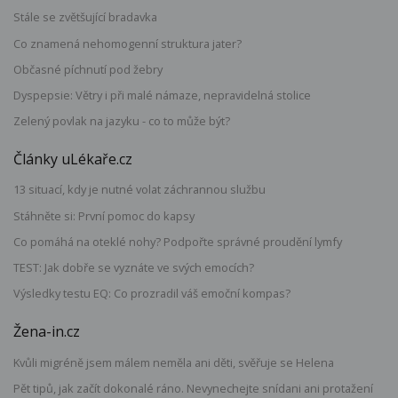
Stále se zvětšující bradavka
Co znamená nehomogenní struktura jater?
Občasné píchnutí pod žebry
Dyspepsie: Větry i při malé námaze, nepravidelná stolice
Zelený povlak na jazyku - co to může být?
Články uLékaře.cz
13 situací, kdy je nutné volat záchrannou službu
Stáhněte si: První pomoc do kapsy
Co pomáhá na oteklé nohy? Podpořte správné proudění lymfy
TEST: Jak dobře se vyznáte ve svých emocích?
Výsledky testu EQ: Co prozradil váš emoční kompas?
Žena-in.cz
Kvůli migréně jsem málem neměla ani děti, svěřuje se Helena
Pět tipů, jak začít dokonalé ráno. Nevynechejte snídani ani protažení