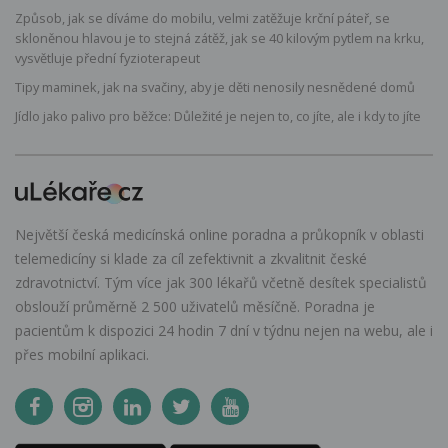
Způsob, jak se díváme do mobilu, velmi zatěžuje krční páteř, se
skloněnou hlavou je to stejná zátěž, jak se 40 kilovým pytlem na krku,
vysvětluje přední fyzioterapeut
Tipy maminek, jak na svačiny, aby je děti nenosily nesnědené domů
Jídlo jako palivo pro běžce: Důležité je nejen to, co jíte, ale i kdy to jíte
Největší česká medicínská online poradna a průkopník v oblasti
telemedicíny si klade za cíl zefektivnit a zkvalitnit české
zdravotnictví. Tým více jak 300 lékařů včetně desítek specialistů
obslouží průměrně 2 500 uživatelů měsíčně. Poradna je
pacientům k dispozici 24 hodin 7 dní v týdnu nejen na webu, ale i
přes mobilní aplikaci.