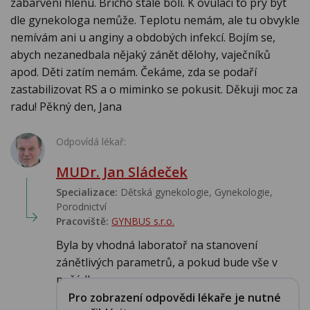
zabarvení hlenu. Břicho stále bolí. K ovulaci to prý být
dle gynekologa nemůže. Teplotu nemám, ale tu obvykle
nemívám ani u anginy a obdobých infekcí. Bojím se,
abych nezanedbala nějaký zánět dělohy, vaječníků
apod. Děti zatím nemám. Čekáme, zda se podaří
zastabilizovat RS a o miminko se pokusit. Děkuji moc za
radu! Pěkný den, Jana
Odpovídá lékař:
MUDr. Jan Sládeček
Specializace:
Dětská gynekologie, Gynekologie,
Porodnictví
Pracoviště:
GYNBUS s.r.o.
Byla by vhodná laboratoř na stanovení
zánětlivých parametrů, a pokud bude vše v
pořádku pa...
Pro zobrazení odpovědi lékaře je nutné