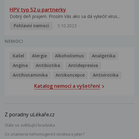
HPV typ 52 u partnerky
Dobrý deň prajem. Prosím Vás ako sa dá vyliečiť vírus...
Pohlavní nemoci
5.10.2023
NEMOCI
Kašel
Alergie
Alkoholismus
Analgetika
Angína
Antibiotika
Antidepresiva
Antihistaminika
Antikoncepce
Antivirotika
Katalog nemocí a vyšetření
Z poradny uLékaře.cz
Stále se zvětšující bradavka
Co znamená nehomogenní struktura jater?