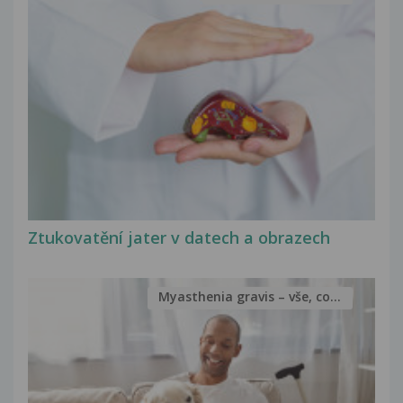
Ztukovatění jater v datech a obrazech
Myasthenia gravis – vše, co...