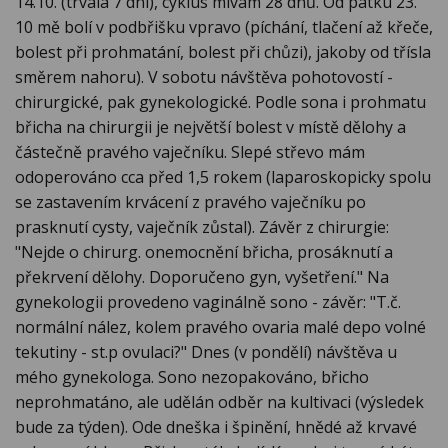
14.10. (trvala 7 dní), cyklus mívám 28 dnů. Od pátku 23.
10 mě bolí v podbřišku vpravo (píchání, tlačení až křeče,
bolest při prohmatání, bolest při chůzi), jakoby od třísla
směrem nahoru). V sobotu návštěva pohotovostí -
chirurgické, pak gynekologické. Podle sona i prohmatu
břicha na chirurgii je největší bolest v místě dělohy a
částečně pravého vaječníku. Slepé střevo mám
odoperováno cca před 1,5 rokem (laparoskopicky spolu
se zastavením krvácení z pravého vaječníku po
prasknutí cysty, vaječník zůstal). Závěr z chirurgie:
"Nejde o chirurg. onemocnění břicha, prosáknutí a
překrvení dělohy. Doporučeno gyn, vyšetření." Na
gynekologii provedeno vaginálně sono - závěr: "T.č.
normální nález, kolem pravého ovaria malé depo volné
tekutiny - st.p ovulaci?" Dnes (v pondělí) návštěva u
mého gynekologa. Sono nezopakováno, břicho
neprohmatáno, ale udělán odběr na kultivaci (výsledek
bude za týden). Ode dneška i špinění, hnědé až krvavé