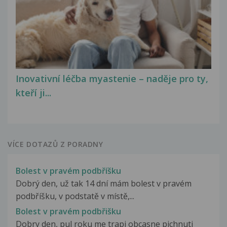
Inovativní léčba myastenie – naděje pro ty,
kteří ji...
VÍCE DOTAZŮ Z PORADNY
Bolest v pravém podbříšku
Dobrý den, už tak 14 dní mám bolest v pravém
podbříšku, v podstatě v místě,...
Bolest v pravém podbřišku
Dobry den, pul roku me trapi obcasne pichnuti