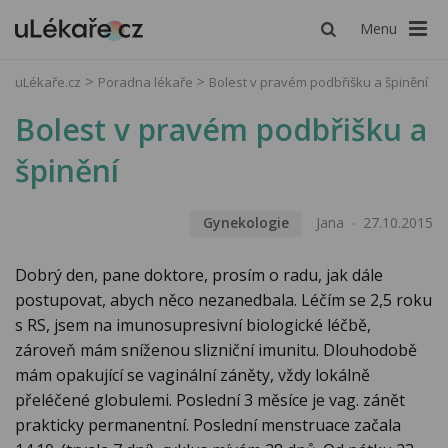
Menu
uLékaře.cz
Poradna lékaře
Bolest v pravém podbřišku a špinění
Bolest v pravém podbřišku a
špinění
Gynekologie
Jana
27.10.2015
Dobrý den, pane doktore, prosím o radu, jak dále
postupovat, abych něco nezanedbala. Léčím se 2,5 roku
s RS, jsem na imunosupresivní biologické léčbě,
zároveň mám sníženou slizniční imunitu. Dlouhodobě
mám opakující se vaginální záněty, vždy lokálně
přeléčené globulemi. Poslední 3 měsíce je vag. zánět
prakticky permanentní. Poslední menstruace začala