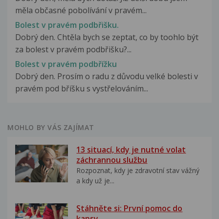
měla občasné pobolívání v pravém...
Bolest v pravém podbřišku.
Dobrý den. Chtěla bych se zeptat, co by toohlo být
za bolest v pravém podbřišku?...
Bolest v pravém podbřížku
Dobrý den. Prosím o radu z důvodu velké bolesti v
pravém pod bříšku s vystřelováním...
MOHLO BY VÁS ZAJÍMAT
13 situací, kdy je nutné volat
záchrannou službu
Rozpoznat, kdy je zdravotní stav vážný
a kdy už je...
Stáhněte si: První pomoc do
kapsy