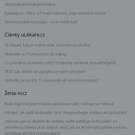
Občasné píchnutí pod žebry
Dyspepsie: Větry i při malé námaze, nepravidelná stolice
Zelený povlak na jazyku - co to může být?
Články uLékaře.cz
13 situací, kdy je nutné volat záchrannou službu
Stáhněte si: První pomoc do kapsy
Co pomáhá na oteklé nohy? Podpořte správné proudění lymfy
TEST: Jak dobře se vyznáte ve svých emocích?
Výsledky testu EQ: Co prozradil váš emoční kompas?
Žena-in.cz
Kvůli migréně jsem málem neměla ani děti, svěřuje se Helena
Pět tipů, jak začít dokonalé ráno. Nevynechejte snídani ani protažení
Způsob, jak se díváme do mobilu, velmi zatěžuje krční páteř, se
skloněnou hlavou je to stejná zátěž, jak se 40 kilovým pytlem na krku,
vysvětluje přední fyzioterapeut