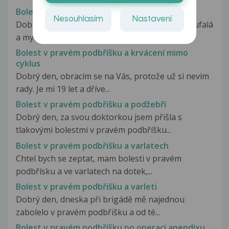
Bolest v pravém podbříšku a boku po námaze
Nesouhlasím
Nastavení
Dobrý den, mám na vás dotaz jsem už lehce zoufalá
a myslím si že i doktoři...
Bolest v pravém podbříšku a krvácení mimo
cyklus
Dobrý den, obracím se na Vás, protože už si nevím
rady. Je mi 19 let a dříve...
Bolest v pravém podbřišku a podžebří
Dobrý den, za svou doktorkou jsem přišla s
tlakovými bolestmi v pravém podbříšku...
Bolest v pravém podbřišku a varlatech
Chtel bych se zeptat, mam bolesti v pravém
podbřísku a ve varlatech na dotek,...
Bolest v pravém podbřišku a varleti
Dobrý den, dneska při brigádě mě najednou
zabolelo v pravém podbřišku a od té...
Bolest v pravém podbříšku po operaci apendixu