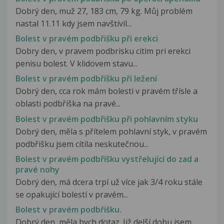
Dobrý den, muž 27, 183 cm, 79 kg. Můj problém
nastal 11.11 kdy jsem navštívil...
Bolest v pravém podbřišku při erekci
Dobry den, v pravem podbrisku citim pri erekci
penisu bolest. V klidovem stavu...
Bolest v pravém podbříšku při ležení
Dobrý den, cca rok mám bolesti v pravém třísle a
oblasti podbříška na pravé...
Bolest v pravém podbřišku při pohlavním styku
Dobrý den, měla s přítelem pohlavní styk, v pravém
podbřišku jsem cítila neskutečnou...
Bolest v pravém podbříšku vystřelující do zad a
pravé nohy
Dobrý den, má dcera trpí už více jak 3/4 roku stále
se opakující bolestí v pravém...
Bolest v pravém podbřišku.
Dobrý den, měla bych dotaz. Již delší dobu jsem