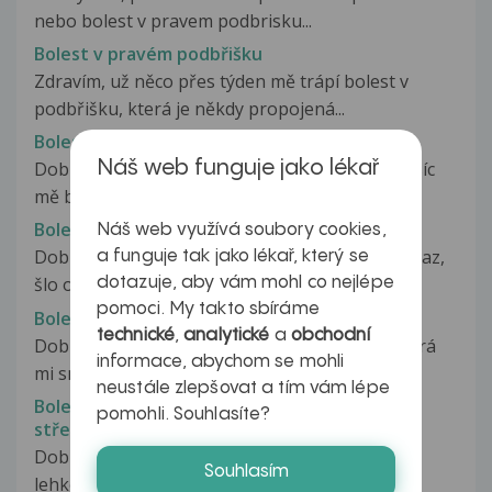
nebo bolest v pravem podbrisku...
Bolest v pravém podbřišku
Zdravím, už něco přes týden mě trápí bolest v
podbřišku, která je někdy propojená...
Bolest v pravém podbřišku
Náš web funguje jako lékař
Dobrý den, chtěla bych se zeptat, už víc jak měsíc
mě bolí v pravém podbřišku,...
Bolest v pravém podbříšku
Náš web využívá soubory cookies,
Dobrý den, již před měsícem jsem zde psala dotaz,
a funguje tak jako lékař, který se
šlo o bolest v pravém podbříšku,...
dotazuje, aby vám mohl co nejlépe
pomoci. My takto sbíráme
Bolest v pravém podbřišku
technické
,
analytické
a
obchodní
Dobrý den, píší vám jako poslední variantě, která
informace, abychom se mohli
mi snad poradí. Víc jak měsíc...
neustále zlepšovat a tím vám lépe
Bolest v pravém podbřišku ? Zánět slepého
pomohli. Souhlasíte?
střeva?
Dobrý den, cca poslední měsíc jsem občas cítil
Souhlasím
lehkou tupou bolest v pravém...