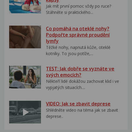
Jak mít první pomoc vždy po ruce?
Stáhněte si praktického...
Co pomáhá na oteklé nohy?
Podpořte správné proudění
lymfy
Těžké nohy, napnutá kůže, oteklé
kotníky. To jsou potíže,...
TEST: Jak dobře se vyznáte ve
svých emocích?
Někteří lidé dokážou zachovat klid i ve
vypjatých situacích....
VIDEO: Jak se zbavit deprese
Shlédněte video na téma jak se zbavit
deprese..