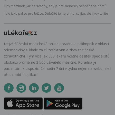
Tipy maminek, jak na svačiny, aby je děti nenosily nesnědené domů
Jídlo jako palivo pro běžce: Důležité je nejen to, co jíte, ale i kdy to jíte
Největší česká medicínská online poradna a průkopník v oblasti
telemedicíny si klade za cíl zefektivnit a zkvalitnit české
zdravotnictví. Tým více jak 300 lékařů včetně desítek specialistů
obslouží průměrně 2 500 uživatelů měsíčně. Poradna je
pacientům k dispozici 24 hodin 7 dní v týdnu nejen na webu, ale i
přes mobilní aplikaci.