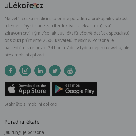
Největší česká medicínská online poradna a průkopník v oblasti
telemedicíny si klade za cíl zefektivnit a zkvalitnit české
zdravotnictví. Tým více jak 300 lékařů včetně desítek specialistů
obslouží průměrně 2 500 uživatelů měsíčně. Poradna je
pacientům k dispozici 24 hodin 7 dní v týdnu nejen na webu, ale i
přes mobilní aplikaci.
Stáhněte si mobilní aplikaci
Poradna lékaře
Jak funguje poradna