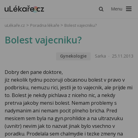
Menu
uLékaře.cz
Poradna lékaře
Bolest vajecniku?
Bolest vajecniku?
Gynekologie
Sarka
25.11.2013
Dobry den pane doktore,
jiz nekolik tydnu pozoruji obcasnou bolest v pravo v
podbrisku, nemuzu rici, jestli je to vajecnik, ale prijde mi
to. Bolest je nekdy pichlava z niceho nic, a nekdy
pretrva jakoby mensi bolest. Nemam problemy s
nadymanim ani nemam pocit plneho bricha. Pred
mesicem sem byla na gyn.prohlidce a na ultrazvuku
(uvnitr) nevim jak to nazvat jinak bylo vsechno v
poradku. Prodelala sem chalmydie i tezke zmeny na