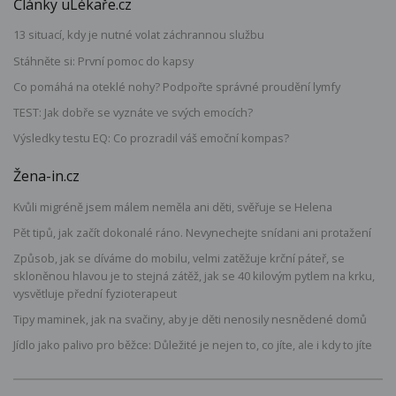
Články uLékaře.cz
13 situací, kdy je nutné volat záchrannou službu
Stáhněte si: První pomoc do kapsy
Co pomáhá na oteklé nohy? Podpořte správné proudění lymfy
TEST: Jak dobře se vyznáte ve svých emocích?
Výsledky testu EQ: Co prozradil váš emoční kompas?
Žena-in.cz
Kvůli migréně jsem málem neměla ani děti, svěřuje se Helena
Pět tipů, jak začít dokonalé ráno. Nevynechejte snídani ani protažení
Způsob, jak se díváme do mobilu, velmi zatěžuje krční páteř, se
skloněnou hlavou je to stejná zátěž, jak se 40 kilovým pytlem na krku,
vysvětluje přední fyzioterapeut
Tipy maminek, jak na svačiny, aby je děti nenosily nesnědené domů
Jídlo jako palivo pro běžce: Důležité je nejen to, co jíte, ale i kdy to jíte