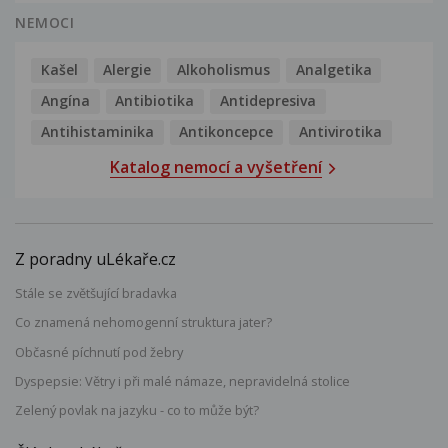
NEMOCI
Kašel
Alergie
Alkoholismus
Analgetika
Angína
Antibiotika
Antidepresiva
Antihistaminika
Antikoncepce
Antivirotika
Katalog nemocí a vyšetření
Z poradny uLékaře.cz
Stále se zvětšující bradavka
Co znamená nehomogenní struktura jater?
Občasné píchnutí pod žebry
Dyspepsie: Větry i při malé námaze, nepravidelná stolice
Zelený povlak na jazyku - co to může být?