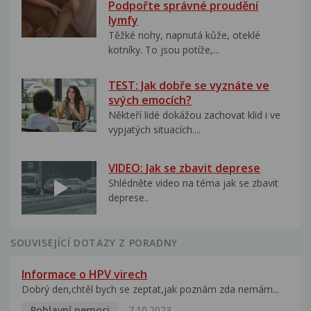
Podpořte správné proudění
lymfy
Těžké nohy, napnutá kůže, oteklé
kotníky. To jsou potíže,...
TEST: Jak dobře se vyznáte ve
svých emocích?
Někteří lidé dokážou zachovat klid i ve
vypjatých situacích....
VIDEO: Jak se zbavit deprese
Shlédněte video na téma jak se zbavit
deprese..
SOUVISEJÍCÍ DOTAZY Z PORADNY
Informace o HPV virech
Dobrý den,chtěl bych se zeptat,jak poznám zda nemám...
Pohlavní nemoci
7.10.2023