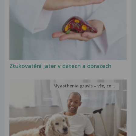
Ztukovatění jater v datech a obrazech
Myasthenia gravis – vše, co...