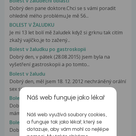
Bolest v žaludeční oblasti
Dobrý den pane doktore.Chci se s vámi poradit
ohledně mého problému.Je mě 56...
BOLEST V ŽALUDKU
Je mi 13 let bolí mě žaludek když si grknu tak citím
zkažý vajíčko,je to zažený...
Bolest v žaludku po gastroskopii
Dobrý den, v pátek (28.08.2015) jsem byla na
vyšetření gastroskopii a po tomto...
Bolest v žaludu
Dobrý den, měl jsem 18. 12. 2012 nechráněný orální
sex se slečnou kterou neznám...
Bolest v žebrech a bolest při dýchání
Náš web funguje jako lékař
Dobrý den, chtěla bych se zeptat.Již několik let
mám problém s páteří.Nyní...
Náš web využívá soubory cookies,
Bolest vaarlete
a funguje tak jako lékař, který se
Dobrý den, trápí mě bolest v levém varleti při
dotazuje, aby vám mohl co nejlépe