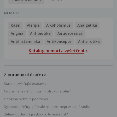
NEMOCI
Kašel
Alergie
Alkoholismus
Analgetika
Angína
Antibiotika
Antidepresiva
Antihistaminika
Antikoncepce
Antivirotika
Katalog nemocí a vyšetření
Z poradny uLékaře.cz
Stále se zvětšující bradavka
Co znamená nehomogenní struktura jater?
Občasné píchnutí pod žebry
Dyspepsie: Větry i při malé námaze, nepravidelná stolice
Zelený povlak na jazyku - co to může být?