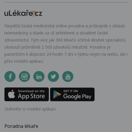
Největší česká medicínská online poradna a průkopník v oblasti
telemedicíny si klade za cíl zefektivnit a zkvalitnit české
zdravotnictví. Tým více jak 300 lékařů včetně desítek specialistů
obslouží průměrně 2 500 uživatelů měsíčně. Poradna je
pacientům k dispozici 24 hodin 7 dní v týdnu nejen na webu, ale i
přes mobilní aplikaci.
Stáhněte si mobilní aplikaci
Poradna lékaře