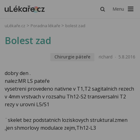
Menu
uLékaře.cz
Poradna lékaře
bolest zad
Bolest zad
Chirurgie páteře
richard
5.8.2016
dobry den .
nalez:MR LS pateře
vysetreni provedeno nativne v T1,T2 sagitalnich rezech
v 4mm vrstvach v rozsahu Th12-S2 transversalni T2
rezy v urovni L5/S1
¨skelet bez podstatnich loziskovych struktural.zmen
,jen shmorlovy modulace zejm,Th12-L3