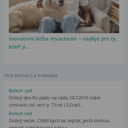
Inovativní léčba myastenie – naděje pro ty,
kteří ji...
VÍCE DOTAZŮ Z PORADNY
Bolest zad
Dobrý den.Po pádu na záda 24.7.2016 mám
contusio col. vert p. Th et LS,fract...
Bolest zad
Dobrý večer, Chtěl bych se zeptat, jestli mohou
nejspíš zablokovaná záda v...