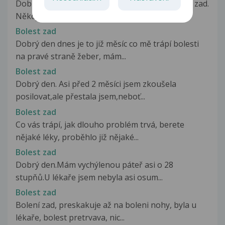
Dobrý den, trápí mě trvalá menší či větší bolest zad.
Někdy až do žaludeční...
Bolest zad
Dobrý den dnes je to již měsíc co mě trápí bolesti
na pravé straně žeber, mám...
Bolest zad
Dobrý den. Asi před 2 měsíci jsem zkoušela
posilovat,ale přestala jsem,neboť...
Bolest zad
Co vás trápí, jak dlouho problém trvá, berete
nějaké léky, proběhlo již nějaké...
Bolest zad
Dobrý den.Mám vychýlenou páteř asi o 28
stupňů.U lékaře jsem nebyla asi osum...
Bolest zad
Bolení zad, preskakuje až na boleni nohy, byla u
lékaře, bolest pretrvava, nic...