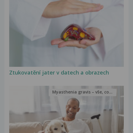
Ztukovatění jater v datech a obrazech
Myasthenia gravis – vše, co...