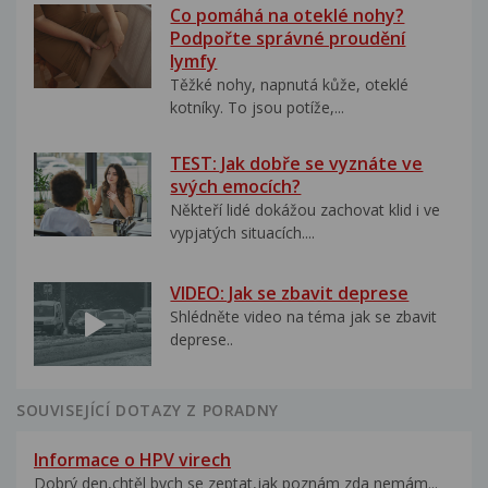
Co pomáhá na oteklé nohy?
Podpořte správné proudění
lymfy
Těžké nohy, napnutá kůže, oteklé
kotníky. To jsou potíže,...
TEST: Jak dobře se vyznáte ve
svých emocích?
Někteří lidé dokážou zachovat klid i ve
vypjatých situacích....
VIDEO: Jak se zbavit deprese
Shlédněte video na téma jak se zbavit
deprese..
SOUVISEJÍCÍ DOTAZY Z PORADNY
Informace o HPV virech
Dobrý den,chtěl bych se zeptat,jak poznám zda nemám...