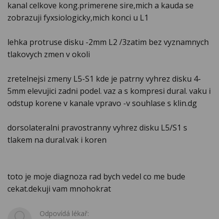
kanal celkove kong.primerene sire,mich a kauda se
zobrazuji fyxsiologicky,mich konci u L1
lehka protruse disku -2mm L2 /3zatim bez vyznamnych
tlakovych zmen v okoli
zretelnejsi zmeny L5-S1 kde je patrny vyhrez disku 4-
5mm elevujici zadni podel. vaz a s kompresi dural. vaku i
odstup korene v kanale vpravo -v souhlase s klin.dg
dorsolateralni pravostranny vyhrez disku L5/S1 s
tlakem na dural.vak i koren
toto je moje diagnoza rad bych vedel co me bude
cekat.dekuji vam mnohokrat
Odpovídá lékař: