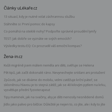
Články uLékaře.cz
13 situací, kdy je nutné volat záchrannou službu
Stáhněte si: První pomoc do kapsy
Co pomáhá na oteklé nohy? Podpořte správné proudění lymfy
TEST: Jak dobře se vyznáte ve svých emocích?
Výsledky testu EQ: Co prozradil váš emoční kompas?
Žena-in.cz
Kvůli migréně jsem málem neměla ani děti, svěřuje se Helena
Pět tipů, jak začít dokonalé ráno. Nevynechejte snídani ani protažení
Způsob, jak se díváme do mobilu, velmi zatěžuje krční páteř, se
skloněnou hlavou je to stejná zátěž, jak se 40 kilovým pytlem na krku,
vysvětluje přední fyzioterapeut
Tipy maminek, jak na svačiny, aby je děti nenosily nesnědené domů
Jídlo jako palivo pro běžce: Důležité je nejen to, co jíte, ale i kdy to jíte