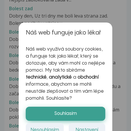
Bolest zad
Dobry den, Uz tri dny me boli leva strana zad.
Bolest pocituju vetsinou...
Bolest zad
Náš web funguje jako lékař
Dobry den, mam dotaz. Pred 3 roky jsem se
rozvaděla, zustala jsem sama s dvemi...
Náš web využívá soubory cookies,
Bolest zad
a funguje tak jako lékař, který se
Dobrý den,již delší dobu mám problemy s krční a
dotazuje, aby vám mohl co nejlépe
bederní páteří.Poslední dobou...
pomoci. My takto sbíráme
technické
,
analytické
a
obchodní
Bolest zad
informace, abychom se mohli
Dobrý den, včera jsem špatně doskočil ze schodu a
neustále zlepšovat a tím vám lépe
začala intenzivní bolest zad...
pomohli. Souhlasíte?
Bolest zad
Dobrý den, začala jsem pracovat v obchode, dělám
Souhlasím
pokladní. A od tý doby mě hrozně...
Bolest zad
Nesouhlasím
Nastavení