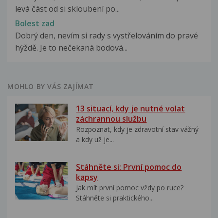
levá část od si skloubení po...
Bolest zad
Dobrý den, nevím si rady s vystřelováním do pravé
hýždě. Je to nečekaná bodová...
MOHLO BY VÁS ZAJÍMAT
13 situací, kdy je nutné volat
záchrannou službu
Rozpoznat, kdy je zdravotní stav vážný
a kdy už je...
Stáhněte si: První pomoc do
kapsy
Jak mít první pomoc vždy po ruce?
Stáhněte si praktického...