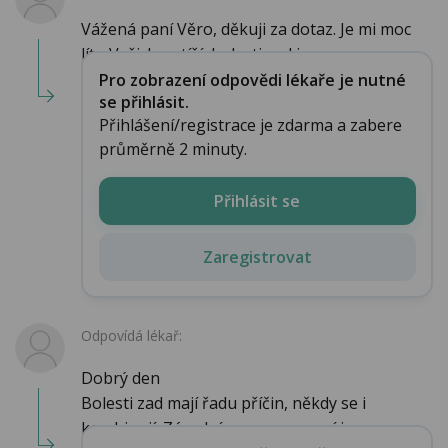
Vážená paní Věro, děkuji za dotaz. Je mi moc
líto Vašich potíží, bolesti zad jsou moc nep...
Pro zobrazení odpovědi lékaře je nutné
se přihlásit.
Přihlášení/registrace je zdarma a zabere
průměrně 2 minuty.
Přihlásit se
Zaregistrovat
Odpovídá lékař:
Dobrý den
Bolesti zad mají řadu příčin, někdy se i
kombinují. Zásadní pro posouzení j...