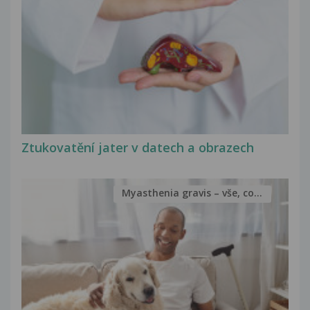
Ztukovatění jater v datech a obrazech
Myasthenia gravis – vše, co...