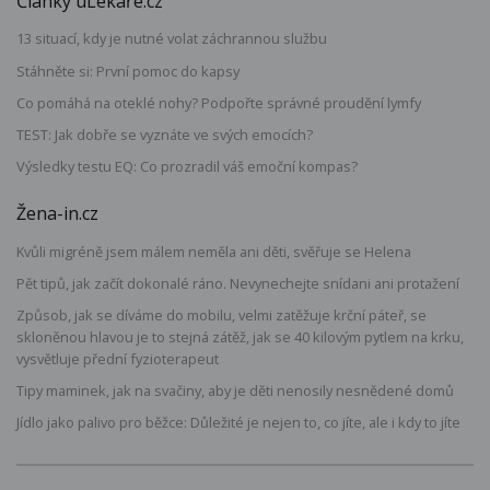
Články uLékaře.cz
13 situací, kdy je nutné volat záchrannou službu
Stáhněte si: První pomoc do kapsy
Co pomáhá na oteklé nohy? Podpořte správné proudění lymfy
TEST: Jak dobře se vyznáte ve svých emocích?
Výsledky testu EQ: Co prozradil váš emoční kompas?
Žena-in.cz
Kvůli migréně jsem málem neměla ani děti, svěřuje se Helena
Pět tipů, jak začít dokonalé ráno. Nevynechejte snídani ani protažení
Způsob, jak se díváme do mobilu, velmi zatěžuje krční páteř, se
skloněnou hlavou je to stejná zátěž, jak se 40 kilovým pytlem na krku,
vysvětluje přední fyzioterapeut
Tipy maminek, jak na svačiny, aby je děti nenosily nesnědené domů
Jídlo jako palivo pro běžce: Důležité je nejen to, co jíte, ale i kdy to jíte