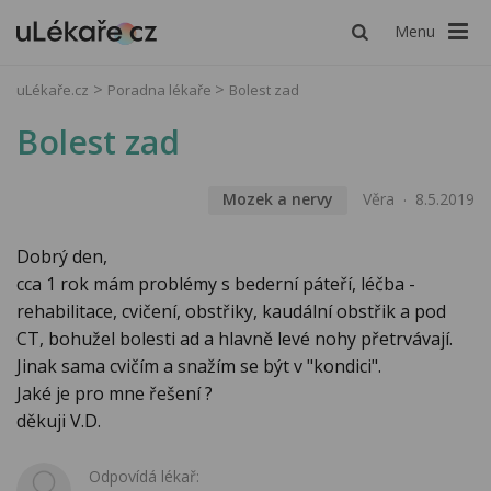
Menu
uLékaře.cz
Poradna lékaře
Bolest zad
Bolest zad
Mozek a nervy
Věra
8.5.2019
Dobrý den,
cca 1 rok mám problémy s bederní páteří, léčba -
rehabilitace, cvičení, obstřiky, kaudální obstřik a pod
CT, bohužel bolesti ad a hlavně levé nohy přetrvávají.
Jinak sama cvičím a snažím se být v "kondici".
Jaké je pro mne řešení ?
děkuji V.D.
Odpovídá lékař: