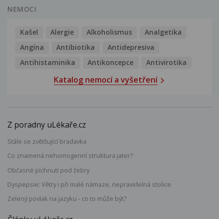
NEMOCI
Kašel
Alergie
Alkoholismus
Analgetika
Angína
Antibiotika
Antidepresiva
Antihistaminika
Antikoncepce
Antivirotika
Katalog nemocí a vyšetření
Z poradny uLékaře.cz
Stále se zvětšující bradavka
Co znamená nehomogenní struktura jater?
Občasné píchnutí pod žebry
Dyspepsie: Větry i při malé námaze, nepravidelná stolice
Zelený povlak na jazyku - co to může být?