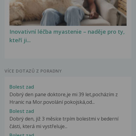
Inovativní léčba myastenie – naděje pro ty,
kteří ji...
VÍCE DOTAZŮ Z PORADNY
Bolest zad
Dobrý den pane doktore,je mi 39 let,pocházím z
Hranic na Mor.povolání pokojská,od...
Bolest zad
Dobrý den, již 3 měsíce trpím bolestmi v bederní
části, která mi vystřeluje...
Bolest zad