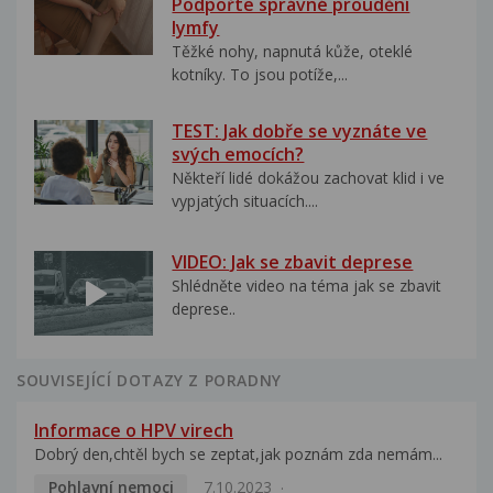
Podpořte správné proudění
lymfy
Těžké nohy, napnutá kůže, oteklé
kotníky. To jsou potíže,...
TEST: Jak dobře se vyznáte ve
svých emocích?
Někteří lidé dokážou zachovat klid i ve
vypjatých situacích....
VIDEO: Jak se zbavit deprese
Shlédněte video na téma jak se zbavit
deprese..
SOUVISEJÍCÍ DOTAZY Z PORADNY
Informace o HPV virech
Dobrý den,chtěl bych se zeptat,jak poznám zda nemám...
Pohlavní nemoci
7.10.2023