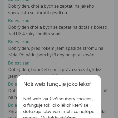
Dobrý den, chtěla bych se zeptat, na jakého
specialistu se obrátit (jestli na...
Bolest zad
Dobrý den chtěla bych se zeptat na dotaz s bolesti
zad.Už 4 roky chodím snad...
Bolest zad
Dobrý den, před rokem jsem spadl ze stromu na
záda. Po pádu jsem byl 3 dny hospitalizován...
Bolest zad
Dobrý den, bohužel se mi zpráva smazala, když
jsem hledala zprávu z MR, proto...
Bolest zad
Náš web funguje jako lékař
Dobrý den, nevím čím začít :) více jak týden mě bolí
na hrudi a levá ruka......
Náš web využívá soubory cookies,
Bolest zad
a funguje tak jako lékař, který se
Zdravím, už jsme si psali na téma, že mě bolí záda.
dotazuje, aby vám mohl co nejlépe