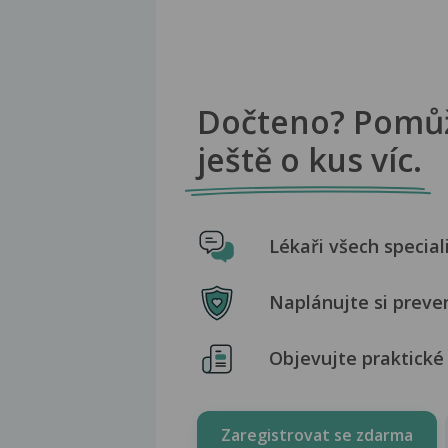
Dočteno? Pomů
ještě o kus víc.
Lékaři všech special
Naplánujte si preve
Objevujte praktické 
Zaregistrovat se zdarma