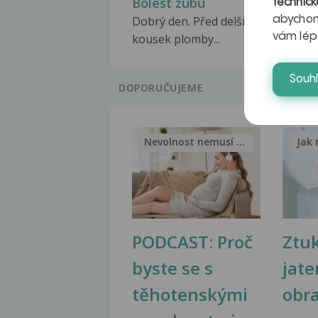
Bolest zubu
technick
Dobrý den. Před delší dobou mu sp
abychom
vám lép
kousek plomby...
Souh
DOPORUČUJEME
Nevolnost nemusí být nutnou...
Jak 
PODCAST: Proč
Ztu
byste se s
jate
těhotenskými
obr