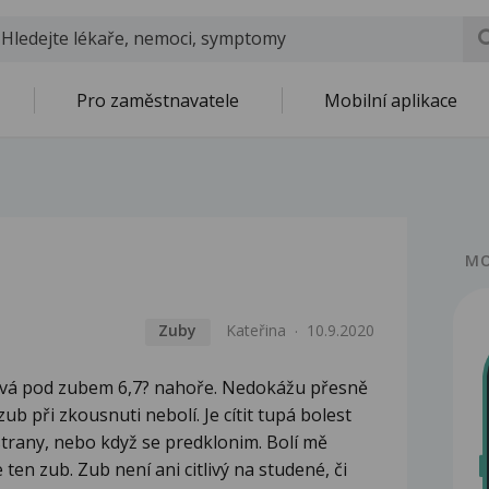
Pro zaměstnavatele
Mobilní aplikace
MO
Zuby
Kateřina
10.9.2020
livá pod zubem 6,7? nahoře. Nedokážu přesně
zub při zkousnuti nebolí. Je cítit tupá bolest
trany, nebo když se predklonim. Bolí mě
ten zub. Zub není ani citlivý na studené, či