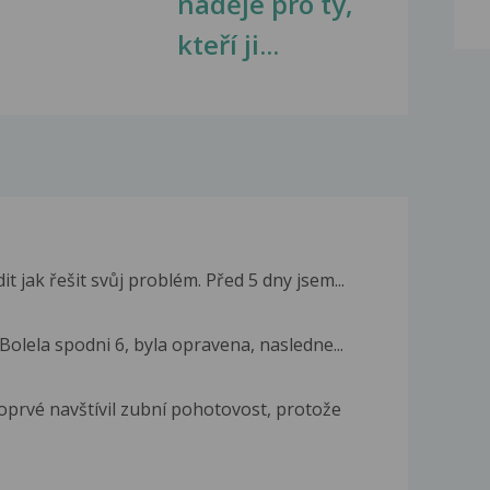
naděje pro ty,
kteří ji...
 jak řešit svůj problém. Před 5 dny jsem...
Bolela spodni 6, byla opravena, nasledne...
prvé navštívil zubní pohotovost, protože