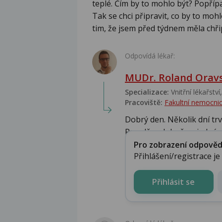
teplé. Čím by to mohlo být? Popřípa
Tak se chci připravit, co by to moh
tim, že jsem před týdnem měla chř
Odpovídá lékař:
MUDr. Roland Orav
Specializace:
Vnitřní lékařství
Pracoviště:
Fakultní nemocnic
Dobrý den. Několik dní trv
Pravděpodobně se jedná o.
Pro zobrazení odpovědi 
Přihlášení/registrace j
Přihlásit se