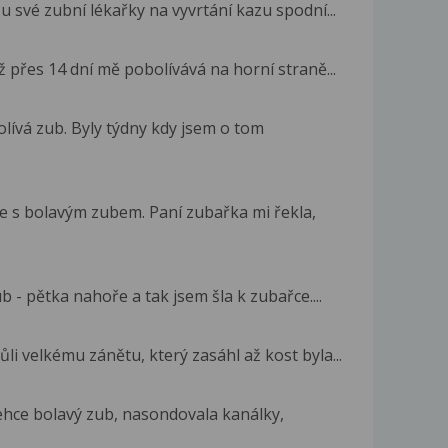
u své zubní lékařky na vyvrtání kazu spodní...
 přes 14 dní mě pobolívává na horní straně...
lívá zub. Byly týdny kdy jsem o tom
e s bolavým zubem. Paní zubařka mi řekla,
 - pětka nahoře a tak jsem šla k zubařce....
i velkému zánětu, který zasáhl až kost byla...
lehce bolavý zub, nasondovala kanálky,