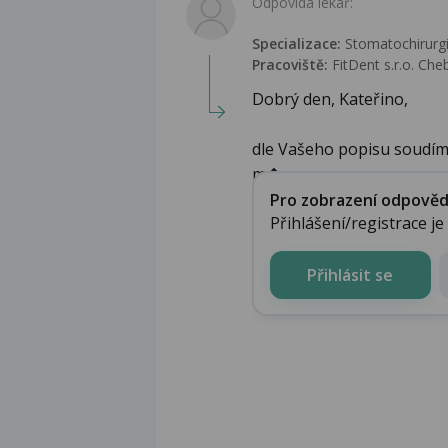
Odpovídá lékař:
Specializace:
Stomatochirurgie
Pracoviště:
FitDent s.r.o. Che
Dobrý den, Kateřino,
dle Vašeho popisu soudím,
m�...
Pro zobrazení odpovědi 
Přihlášení/registrace j
Přihlásit se