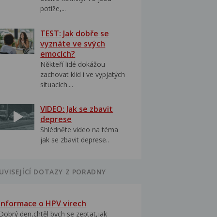
potíže,...
TEST: Jak dobře se
vyznáte ve svých
emocích?
Někteří lidé dokážou
zachovat klid i ve vypjatých
situacích....
VIDEO: Jak se zbavit
deprese
Shlédněte video na téma
jak se zbavit deprese..
UVISEJÍCÍ DOTAZY Z PORADNY
Informace o HPV virech
Dobrý den,chtěl bych se zeptat,jak