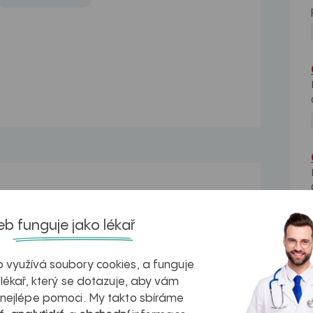
Bolest zubu
l u
Dobrý den, asi týden zpátky mě začal
b funguje jako lékař
bolet zub, 7 vpravo...
Bolest zubu
 využívá soubory cookies, a funguje
olí
Dobrý den, tento týden jsem u mé
 lékař, který se dotazuje, aby vám
zubařky s bolestí...
 nejlépe pomoci. My takto sbíráme