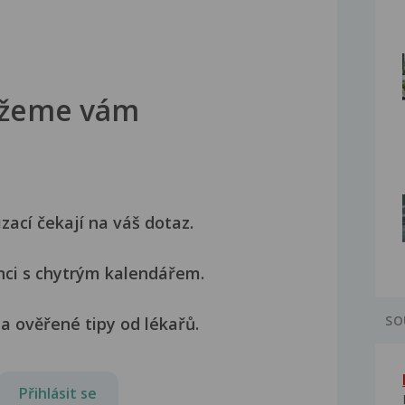
žeme vám
izací čekají na váš dotaz.
nci s chytrým kalendářem.
SO
a ověřené tipy od lékařů.
Přihlásit se