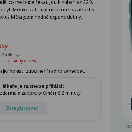
dě, co mě bude čekat. Jdu k zubaři až 22.9.
lo být. Mohlo by to mít nějakou souvislost s
ipku? Měla jsem hodně ucpané dutiny.
ský
, Kardiologie
e u sv. Anny v Brně
ající bolesti zubů není radno zanedbat.
..
lékaře je nutné se přihlásit.
e zdarma a zabere průměrně 2 minuty.
Zaregistrovat
MO