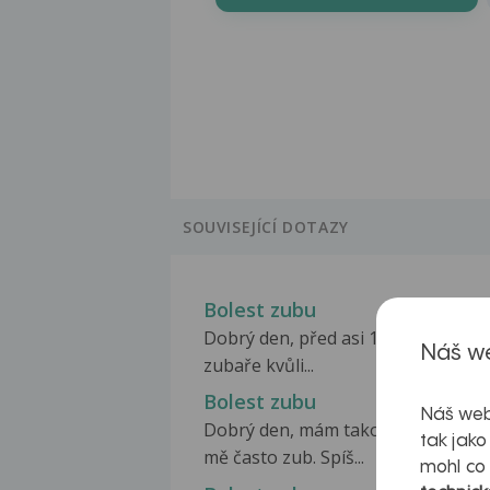
SOUVISEJÍCÍ DOTAZY
Bolest zubu
Dobrý den, před asi 10 dny jsem by
Náš we
zubaře kvůli...
Bolest zubu
Náš web
Dobrý den, mám takový problém, b
tak jako
mě často zub. Spíš...
mohl co