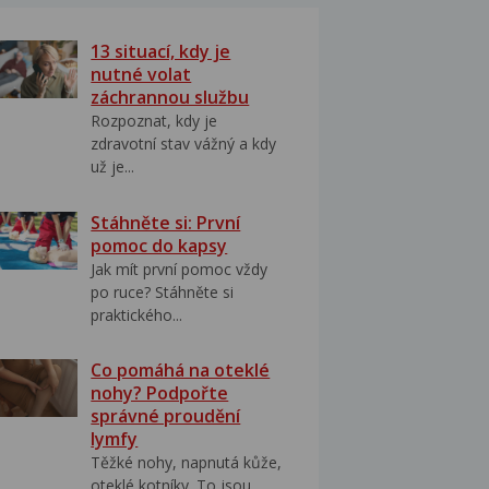
13 situací, kdy je
nutné volat
záchrannou službu
Rozpoznat, kdy je
zdravotní stav vážný a kdy
už je...
Stáhněte si: První
pomoc do kapsy
Jak mít první pomoc vždy
po ruce? Stáhněte si
praktického...
Co pomáhá na oteklé
nohy? Podpořte
správné proudění
lymfy
Těžké nohy, napnutá kůže,
oteklé kotníky. To jsou