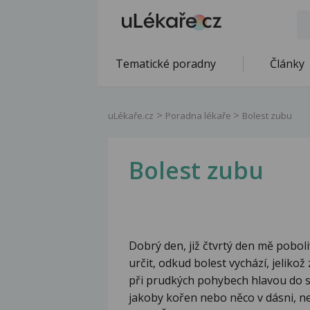
Tematické poradny
Články
uLékaře.cz
Poradna lékaře
Bolest zubu
Bolest zubu
Dobrý den, již čtvrtý den mě pobo
určit, odkud bolest vychází, jelikož 
při prudkých pohybech hlavou do s
jakoby kořen nebo něco v dásni, ne 