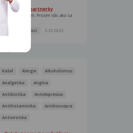
HPV typ 52 u partnerky
Dobrý deň prajem. Prosím Vás ako sa
dá vyliečiť vírus...
Pohlavní nemoci
5.10.2023
MOCI
Kašel
Alergie
Alkoholismus
Analgetika
Angína
Antibiotika
Antidepresiva
Antihistaminika
Antikoncepce
Antivirotika