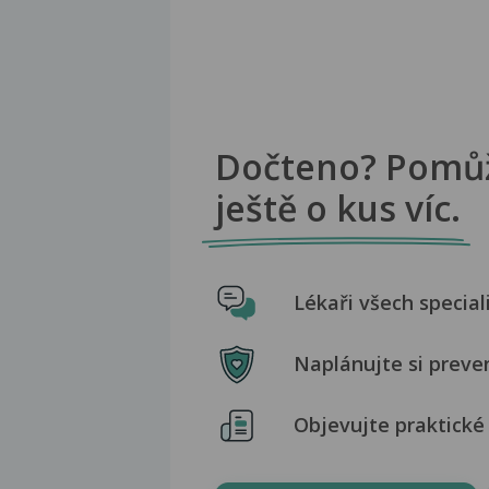
Dočteno? Pomů
ještě o kus víc.
Lékaři všech special
Naplánujte si preve
Objevujte praktické 