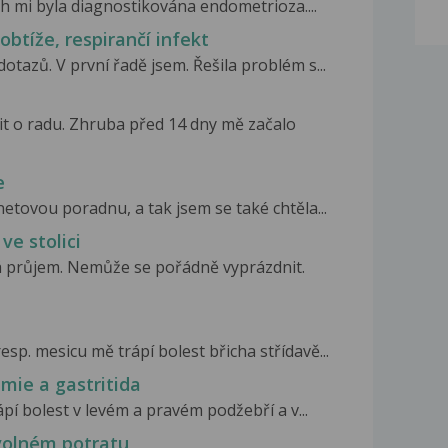
ech mi byla diagnostikována endometrioza....
obtíže, respirančí infekt
tazů. V první řadě jsem. Řešila problém s...
it o radu. Zhruba před 14 dny mě začalo
e
netovou poradnu, a tak jsem se také chtěla...
ve stolici
má průjem. Nemůže se pořádně vyprázdnit.
resp. mesicu mě trápí bolest břicha střídavě...
emie a gastritida
ápí bolest v levém a pravém podžebří a v...
volném potratu