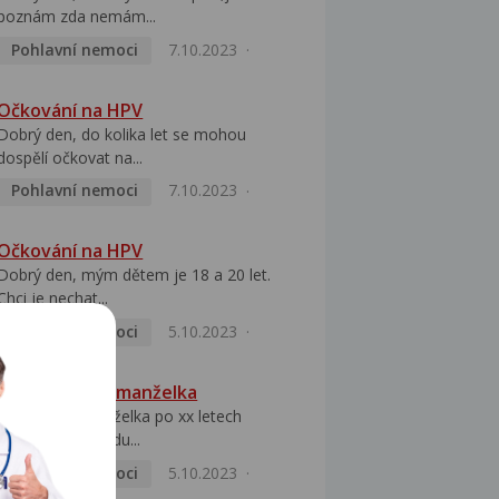
poznám zda nemám...
Pohlavní nemoci
7.10.2023
Očkování na HPV
Dobrý den, do kolika let se mohou
dospělí očkovat na...
Pohlavní nemoci
7.10.2023
Očkování na HPV
Dobrý den, mým dětem je 18 a 20 let.
Chci je nechat...
Pohlavní nemoci
5.10.2023
HPV pozitivní manželka
Dobrý den, manželka po xx letech
přivezla z Východu...
Pohlavní nemoci
5.10.2023