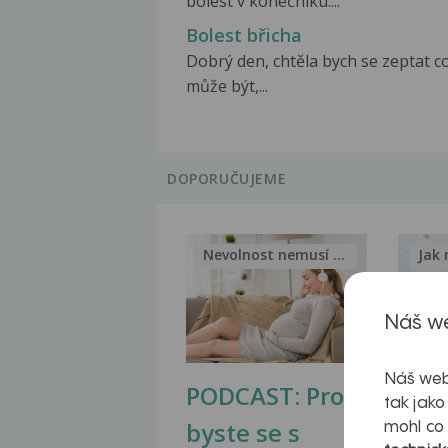
bolest v konečníku....
Bolest břicha
Dobrý den, chtěla bych se zeptat c
může být,...
DOPORUČUJEME
Nevolnost nemusí být nutnou...
Jak 
Náš we
Náš web
PODCAST: Proč
Ztu
tak jako
byste se s
jate
mohl co