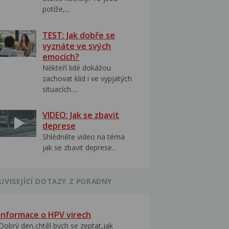
potíže,...
TEST: Jak dobře se
vyznáte ve svých
emocích?
Někteří lidé dokážou
zachovat klid i ve vypjatých
situacích....
VIDEO: Jak se zbavit
deprese
Shlédněte video na téma
jak se zbavit deprese..
UVISEJÍCÍ DOTAZY Z PORADNY
Informace o HPV virech
Dobrý den,chtěl bych se zeptat,jak