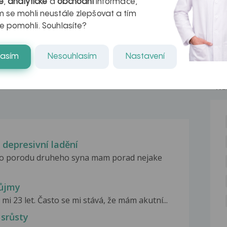
é
,
analytické
a
obchodní
informace,
azech
myastenie –
 se mohli neustále zlepšovat a tím
naděje pro ty,
e pomohli. Souhlasíte?
kteří ji...
lasím
Nesouhlasím
Nastavení
NE
 depresivní ladění
 po porodu druheho syna mam porad nejake
růjmy
mi 23 let. Často se mi stává, že mám akutní...
 srůsty