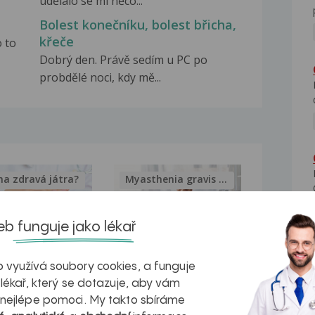
udělalo se mi něco...
Bolest konečníku, bolest břicha,
křeče
o to
Dobrý den. Právě sedím u PC po
probdělé noci, kdy mě...
na zdravá játra?
Myasthenia gravis – vše, co...
b funguje jako lékař
 využívá soubory cookies, a funguje
kovatění
Inovativní
 lékař, který se dotazuje, aby vám
r v datech a
léčba
 nejlépe pomoci. My takto sbíráme