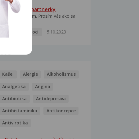
HPV typ 52 u partnerky
Dobrý deň prajem. Prosím Vás ako sa
dá vyliečiť vírus...
Pohlavní nemoci
5.10.2023
MOCI
Kašel
Alergie
Alkoholismus
Analgetika
Angína
Antibiotika
Antidepresiva
Antihistaminika
Antikoncepce
Antivirotika