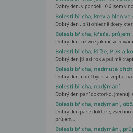
Dobry den, v pondeli 10.6 jsem v noc
Bolesti břicha, krev a hlen ve 
Dobrý den , píší ohledně dcery kter
Bolesti břicha, křeče, průjem..
Dobrý den, už více jak měsíc mívám
Bolesti břicha, kříže, PDK a k
Dobrý den již asi rok a půl mě trápí 
Bolesti břicha, nadmuté břich
Dobrý den, chtěl bych se zeptat na 
Bolesti břicha, nadýmání
Dobrý den paní doktorko, jmenuji se 
Bolesti břicha, nadýmaní, ob
Dobrý den pane doktore, všechno t
průjem,...
Bolesti břicha, nadýmání, pr