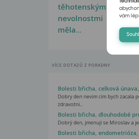
technick
těhotenskými
obr
abychom
nevolnostmi
vám lép
měla...
Souh
VÍCE DOTAZŮ Z PORADNY
Bolesti břicha, celková únava,
Dobry den nevim cim bych zacala
zdravotni...
Bolesti břicha, dlouhodobé p
Dobrý den, jmenuji se Miroslav a je 
Bolesti břicha, endometrióza,