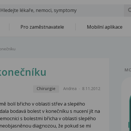
Pro zaměstnavatele
Mobilní aplikace
konečníku
 konečníku
MO
Chirurgie
Andrea
8.11.2012
ě bolí břicho v oblasti střev a slepého
dala bodavá bolest v konečníku s nucení jít na
emocnici s bolestmi břicha v oblasti slepého
s neobjasněnou diagnozou, že pokud se mi