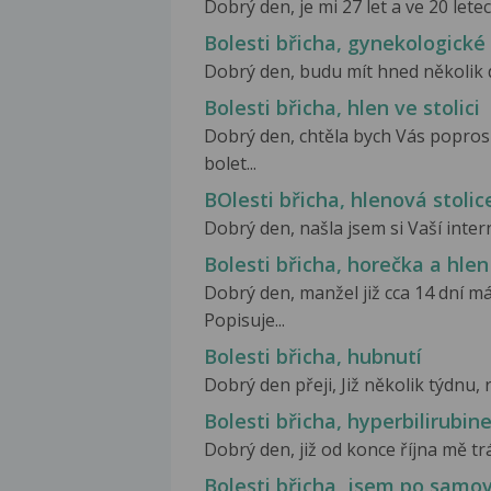
Dobrý den, je mi 27 let a ve 20 let
Bolesti břicha, gynekologické 
Dobrý den, budu mít hned několik do
Bolesti břicha, hlen ve stolici
Dobrý den, chtěla bych Vás popros
bolet...
BOlesti břicha, hlenová stolic
Dobrý den, našla jsem si Vaší inter
Bolesti břicha, horečka a hlen 
Dobrý den, manžel již cca 14 dní 
Popisuje...
Bolesti břicha, hubnutí
Dobrý den přeji, Již několik týdnu, 
Bolesti břicha, hyperbilirubin
Dobrý den, již od konce října mě tr
Bolesti břicha, jsem po samo