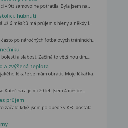
i v 9tt samovolne potratila. Byla jsem na...
stolici, hubnutí
á už 6 měsíců má průjem s hleny a někdy i...
 často po náročných fotbalových trénincích...
onečníku
bolesti a slabost. Začíná to většinou tím,...
o a zvýšená teplota
jakého lékaře se mám obrátit. Moje lékařka...
Kateřina a je mi 20 let. Jsem 4 měsíce...
čas průjem
o začalo když jsem po obědě v KFC dostala
ůjmy