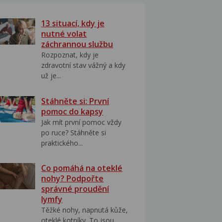
13 situací, kdy je
nutné volat
záchrannou službu
Rozpoznat, kdy je
zdravotní stav vážný a kdy
už je...
Stáhněte si: První
pomoc do kapsy
Jak mít první pomoc vždy
po ruce? Stáhněte si
praktického...
Co pomáhá na oteklé
nohy? Podpořte
správné proudění
lymfy
Těžké nohy, napnutá kůže,
oteklé kotníky. To jsou