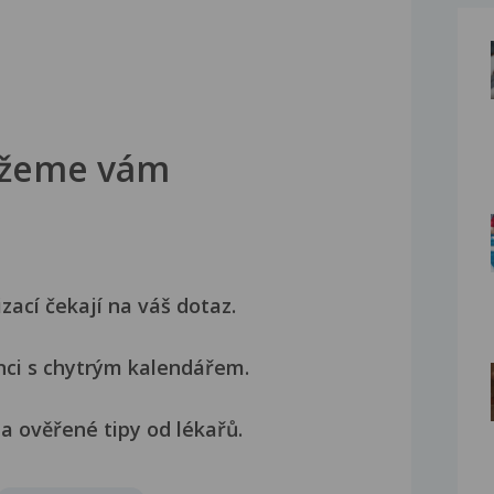
žeme vám
izací čekají na váš dotaz.
nci s chytrým kalendářem.
a ověřené tipy od lékařů.