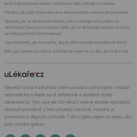
Kvůli migréně jsem málem neměla ani děti, svěřuje se Helena
Pět tipů, jak začít dokonalé ráno. Nevynechejte snídani ani protažení
Způsob, jak se díváme do mobilu, velmi zatěžuje krční páteř, se
skloněnou hlavou je to stejná zátěž, jak se 40 kilovým pytlem na krku,
vysvětluje přední fyzioterapeut
Tipy maminek, jak na svačiny, aby je děti nenosily nesnědené domů
Jídlo jako palivo pro běžce: Důležité je nejen to, co jíte, ale i kdy to jíte
Největší česká medicínská online poradna a průkopník v oblasti
telemedicíny si klade za cíl zefektivnit a zkvalitnit české
zdravotnictví. Tým více jak 300 lékařů včetně desítek specialistů
obslouží průměrně 2 500 uživatelů měsíčně. Poradna je
pacientům k dispozici 24 hodin 7 dní v týdnu nejen na webu, ale i
přes mobilní aplikaci.