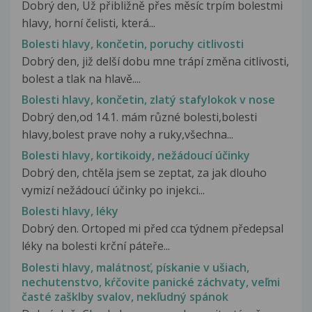
Dobrý den, Už přibližně přes měsíc trpím bolestmi
hlavy, horní čelisti, která...
Bolesti hlavy, končetin, poruchy citlivosti
Dobrý den, již delší dobu mne trápí změna citlivosti,
bolest a tlak na hlavě....
Bolesti hlavy, končetin, zlatý stafylokok v nose
Dobrý den,od 14.1. mám různé bolesti,bolesti
hlavy,bolest prave nohy a ruky,všechna...
Bolesti hlavy, kortikoidy, nežádoucí účinky
Dobrý den, chtěla jsem se zeptat, za jak dlouho
vymizí nežádoucí účinky po injekci...
Bolesti hlavy, léky
Dobrý den. Ortoped mi před cca týdnem předepsal
léky na bolesti krční páteře...
Bolesti hlavy, malátnosť, pískanie v ušiach,
nechutenstvo, kŕčovite panické záchvaty, veľmi
časté zašklby svalov, nekľudný spánok