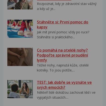
Rozpoznat, kdy je zdravotní stav vážný
a kdy už je...
Stáhněte si: První pomoc do
kapsy
Jak mít první pomoc vždy po ruce?
Stáhněte si praktického...
Co pomáhá na oteklé nohy?
Podpořte správné proudění
lymfy
Těžké nohy, napnutá kůže, oteklé
kotníky. To jsou potíže,...
TEST: Jak dobře se vyznáte ve
svých emocích?
Někteří lidé dokážou zachovat klid i ve
vypjatých situacích....