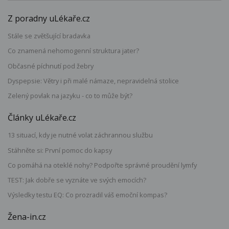
Z poradny uLékaře.cz
Stále se zvětšující bradavka
Co znamená nehomogenní struktura jater?
Občasné píchnutí pod žebry
Dyspepsie: Větry i při malé námaze, nepravidelná stolice
Zelený povlak na jazyku - co to může být?
Články uLékaře.cz
13 situací, kdy je nutné volat záchrannou službu
Stáhněte si: První pomoc do kapsy
Co pomáhá na oteklé nohy? Podpořte správné proudění lymfy
TEST: Jak dobře se vyznáte ve svých emocích?
Výsledky testu EQ: Co prozradil váš emoční kompas?
Žena-in.cz