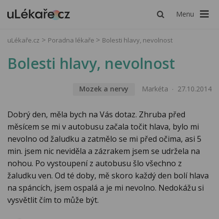
Menu
uLékaře.cz
Poradna lékaře
Bolesti hlavy, nevolnost
Bolesti hlavy, nevolnost
Mozek a nervy
Markéta
27.10.2014
Dobrý den, měla bych na Vás dotaz. Zhruba před
měsícem se mi v autobusu začala točit hlava, bylo mi
nevolno od žaludku a zatmělo se mi před očima, asi 5
min. jsem nic neviděla a zázrakem jsem se udržela na
nohou. Po vystoupení z autobusu šlo všechno z
žaludku ven. Od té doby, mě skoro každý den bolí hlava
na spáncích, jsem ospalá a je mi nevolno. Nedokážu si
vysvětlit čím to může být.