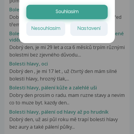
poměrně velký propad a začala...
Bolesti hlavy, nevolnosti
Souhlasím
Dobrý den, chtěla jsem poprosit o Váš názor. Před
třemi týdny mi začaly bolesti...
Nesouhlasím
Nastavení
Bolesti hlavy, nohou, poruchy paměti, rozostřené
vidění
Dobrý den, je mi 29 let a cca 6 měsíců trpím různými
bolestmi bez zjevného důvodu....
Bolesti hlavy, oci
Dobrý den , je mi 17 let , už čtvrtý den mám silné
bolesti hlavy, hrozný tlak,...
Bolesti hlavy, pálení kůže a zalehlé uši
Dobry den prosim o radu. mam ruzne stavy a nevim
co to muze byt. kazdy den...
Bolesti hlavy, pálení od hlavy až po hrudník
Dobrý den, už asi půl roku mě trapí bolesti hlavy
bez aury a také pálení půlky...