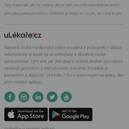
Tipy maminek, jak na svačiny, aby je děti nenosily nesnědené domů
Jídlo jako palivo pro běžce: Důležité je nejen to, co jíte, ale i kdy to jíte
Největší česká medicínská online poradna a průkopník v oblasti
telemedicíny si klade za cíl zefektivnit a zkvalitnit české
zdravotnictví. Tým více jak 300 lékařů včetně desítek specialistů
obslouží průměrně 2 500 uživatelů měsíčně. Poradna je
pacientům k dispozici 24 hodin 7 dní v týdnu nejen na webu, ale i
přes mobilní aplikaci.
Stáhněte si mobilní aplikaci