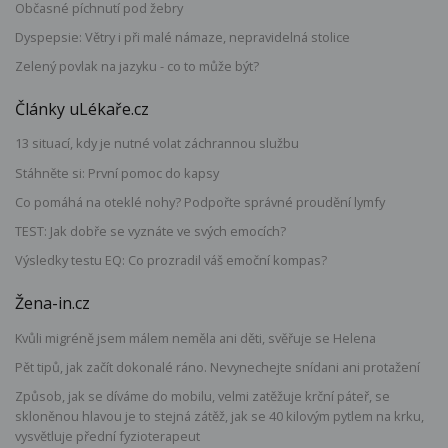
Občasné píchnutí pod žebry
Dyspepsie: Větry i při malé námaze, nepravidelná stolice
Zelený povlak na jazyku - co to může být?
Články uLékaře.cz
13 situací, kdy je nutné volat záchrannou službu
Stáhněte si: První pomoc do kapsy
Co pomáhá na oteklé nohy? Podpořte správné proudění lymfy
TEST: Jak dobře se vyznáte ve svých emocích?
Výsledky testu EQ: Co prozradil váš emoční kompas?
Žena-in.cz
Kvůli migréně jsem málem neměla ani děti, svěřuje se Helena
Pět tipů, jak začít dokonalé ráno. Nevynechejte snídani ani protažení
Způsob, jak se díváme do mobilu, velmi zatěžuje krční páteř, se
skloněnou hlavou je to stejná zátěž, jak se 40 kilovým pytlem na krku,
vysvětluje přední fyzioterapeut