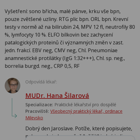
Vyšetření: sono břicha, malé pánve, krku vše bpn,
pouze zvětšené uzliny. RTG plic bpn. ORL bpn. Krevní
testy v normě až na bilirubin 24, MPV 12 fl, neutrofily 80
%, lymfocyty 10 %. ELFO bílkovin bez zachycení
patalogických proteinů či významných změn v zast.
jedn. frakcí. EBV neg, CMV neg, Chl. Pneumoniae
anamnestické protilátky (IgG 1:32+++), Chl. sp. neg.,
borrelia burgd. neg., CRP 0,5, RF
Odpovídá lékař:
MUDr. Hana Šilarová
Specializace:
Praktické lékařství pro dospělé
Pracoviště:
Všeobecný praktický lékař, ordinace
Milevsko
Dobrý den Jaroslave. Potíže, které popisujete,
nelze zcela jednoznačně "přišít" jedné jedi...