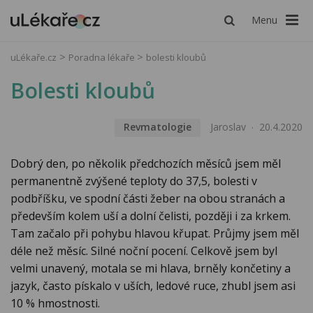
Menu
uLékaře.cz
Poradna lékaře
bolesti kloubů
Bolesti kloubů
Revmatologie
Jaroslav
20.4.2020
Dobrý den, po několik předchozích měsíců jsem měl
permanentně zvýšené teploty do 37,5, bolesti v
podbříšku, ve spodní části žeber na obou stranách a
především kolem uší a dolní čelisti, později i za krkem.
Tam začalo při pohybu hlavou křupat. Průjmy jsem měl
déle než měsíc. Silné noční pocení. Celkově jsem byl
velmi unavený, motala se mi hlava, brněly končetiny a
jazyk, často pískalo v uších, ledové ruce, zhubl jsem asi
10 % hmostnosti.