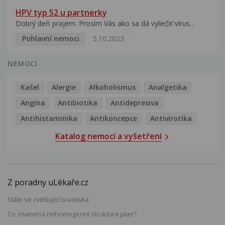
HPV typ 52 u partnerky
Dobrý deň prajem. Prosím Vás ako sa dá vyliečiť vírus...
Pohlavní nemoci
5.10.2023
NEMOCI
Kašel
Alergie
Alkoholismus
Analgetika
Angína
Antibiotika
Antidepresiva
Antihistaminika
Antikoncepce
Antivirotika
Katalog nemocí a vyšetření
Z poradny uLékaře.cz
Stále se zvětšující bradavka
Co znamená nehomogenní struktura jater?