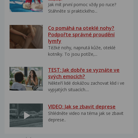
Jak mít první pomoc vždy po ruce?
Stáhněte si praktického...
Co pomáhá na oteklé nohy?
Podpořte správné proudění
lymfy
Těžké nohy, napnutá kůže, oteklé
kotníky. To jsou potíže,...
TEST: Jak dobře se vyznáte ve
svých emocích?
Někteří lidé dokážou zachovat klid i ve
vypjatých situacích....
VIDEO: Jak se zbavit deprese
Shlédněte video na téma jak se zbavit
deprese..