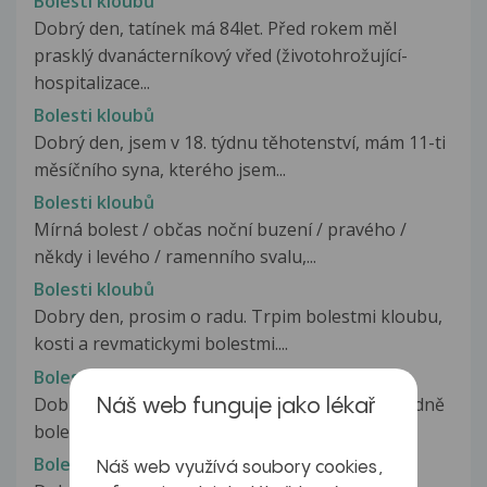
Bolesti kloubů
Dobrý den, tatínek má 84let. Před rokem měl
prasklý dvanácterníkový vřed (životohrožující-
hospitalizace...
Bolesti kloubů
Dobrý den, jsem v 18. týdnu těhotenství, mám 11-ti
měsíčního syna, kterého jsem...
Bolesti kloubů
Mírná bolest / občas noční buzení / pravého /
někdy i levého / ramenního svalu,...
Bolesti kloubů
Dobry den, prosim o radu. Trpim bolestmi kloubu,
kosti a revmatickymi bolestmi....
Bolesti kloubů
Dobrý den. Je mi 45 let, mám 4 děti. Vždy mě hodně
Náš web funguje jako lékař
bolely všechny klouby - bolest...
Bolesti kloubů
Náš web využívá soubory cookies,