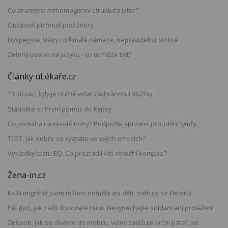
Co znamená nehomogenní struktura jater?
Občasné píchnutí pod žebry
Dyspepsie: Větry i při malé námaze, nepravidelná stolice
Zelený povlak na jazyku - co to může být?
Články uLékaře.cz
13 situací, kdy je nutné volat záchrannou službu
Stáhněte si: První pomoc do kapsy
Co pomáhá na oteklé nohy? Podpořte správné proudění lymfy
TEST: Jak dobře se vyznáte ve svých emocích?
Výsledky testu EQ: Co prozradil váš emoční kompas?
Žena-in.cz
Kvůli migréně jsem málem neměla ani děti, svěřuje se Helena
Pět tipů, jak začít dokonalé ráno. Nevynechejte snídani ani protažení
Způsob, jak se díváme do mobilu, velmi zatěžuje krční páteř, se