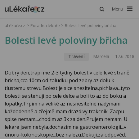
Menu
uLékaře.cz
Poradna lékaře
Bolesti levé poloviny břicha
Bolesti levé poloviny břicha
Trávení
Marcela
17.6.2018
Dobry den,trapi me 2-3 tydny bolest v celé levé straně
bricha,cca 10cm od zaludku pod zebry az dolu k
tlustemu strevu.Bolest je sice snesitelna,pichlava...tyto
bolesti se stehuji po cele delce a boli to az do boku a
lopatky.Trpim na veliké az nesnesitelné nadymani
každodenně a zřejmě mam drazdivy trakcnik. Zacpu
spise nemam....chodim az 3x za den.Prujem nemam. U
lekare jsem nebyla,dochazim na gastroenterologii...v
únoru-kolonoskopie...bez nalezu.Dekuji,za odpověď.