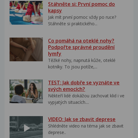
Stáhněte si: První pomoc do
kapsy
Jak mít první pomoc vždy po ruce?
Stáhněte si praktického...
Co pomáhá na oteklé nohy?
Podpořte správné proudění
lymfy
Těžké nohy, napnutá kůže, oteklé
kotníky. To jsou potíže,...
TEST: Jak dobře se vyznáte ve
svých emocích?
Někteří lidé dokážou zachovat klid i ve
vypjatých situacích....
VIDEO: Jak se zbavit deprese
Shlédněte video na téma jak se zbavit
deprese..