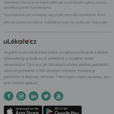
skloněnou hlavou je to stejná zátěž, jak se 40 kilovým pytlem na krku,
vysvětluje přední fyzioterapeut
Tipy maminek, jak na svačiny, aby je děti nenosily nesnědené domů
Jídlo jako palivo pro běžce: Důležité je nejen to, co jíte, ale i kdy to jíte
Největší česká medicínská online poradna a průkopník v oblasti
telemedicíny si klade za cíl zefektivnit a zkvalitnit české
zdravotnictví. Tým více jak 300 lékařů včetně desítek specialistů
obslouží průměrně 2 500 uživatelů měsíčně. Poradna je
pacientům k dispozici 24 hodin 7 dní v týdnu nejen na webu, ale i
přes mobilní aplikaci.