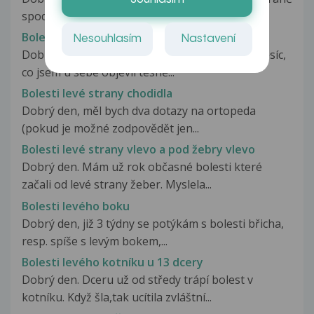
spodního břicha (od pupku...
Bolesti levé strany hrudníku
Nesouhlasím
Nastavení
Dobrý den Mám takoví problém, už je to asi měsíc,
co jsem u sebe objevil tesně...
Bolesti levé strany chodidla
Dobrý den, měl bych dva dotazy na ortopeda
(pokud je možné zodpovědět jen...
Bolesti levé strany vlevo a pod žebry vlevo
Dobrý den. Mám už rok občasné bolesti které
začali od levé strany žeber. Myslela...
Bolesti levého boku
Dobrý den, již 3 týdny se potýkám s bolesti břicha,
resp. spíše s levým bokem,...
Bolesti levého kotníku u 13 dcery
Dobrý den. Dceru už od středy trápí bolest v
kotníku. Když šla,tak ucítila zvláštní...