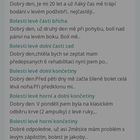
Dobrý den, Je mi 20 let a už ňáký čas mě trápí
bodání v levém podžebří.. nejčastěji...
Bolesti levé části břicha
Dobrý den, už druhý den mě při pohybu, bolí nad
pánví na levém boku. Bolí mě...
Bolesti levé dolní časti zad
Dobrý den,chtěla bych se zeptat mam
předepsanych 6 rehabilitaci nyní jsem po...
Bolesti levé dolní končetiny
Dobrý den.Před pěti dny mě začla šíleně bolet celá
lévá noha.Při předklonu mi...
Bolesti levé horní a dolní končetiny
Dobry den. V pondělí jsem byla na klasickém
odběru krve (2 ampulky) z levé ruky,...
Bolesti levé horní končetiny
Dobré odpoledne, už asi 2měsíce mám problém s
levým zápěstím, bolest je jakoby...