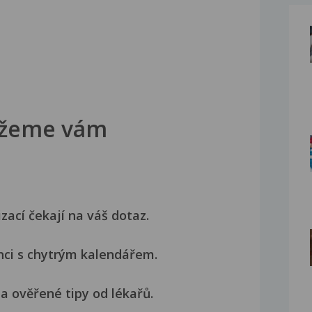
žeme vám
izací čekají na váš dotaz.
nci s chytrým kalendářem.
a ověřené tipy od lékařů.