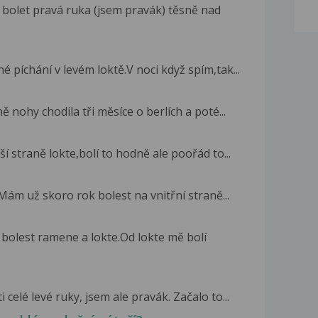
 bolet pravá ruka (jsem pravák) těsně nad
píchání v levém loktě.V noci když spím,tak...
 nohy chodila tři měsíce o berlích a poté...
í straně lokte,bolí to hodně ale poořád to...
Mám už skoro rok bolest na vnitřní straně...
 bolest ramene a lokte.Od lokte mě bolí
celé levé ruky, jsem ale pravák. Začalo to...