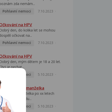
poznám zda nemám...
Pohlavní nemoci
7.10.2023
Očkování na HPV
Dobrý den, do kolika let se mohou
dospělí očkovat na...
Pohlavní nemoci
7.10.2023
Očkování na HPV
Dobrý den, mým dětem je 18 a 20 let.
Chci je nechat...
Pohlavní nemoci
5.10.2023
HPV pozitivní manželka
Dobrý den, manželka po xx letech
přivezla z Východu...
Pohlavní nemoci
5.10.2023