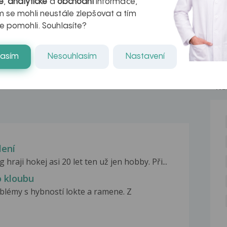
é
,
analytické
a
obchodní
informace,
azech
myastenie –
 se mohli neustále zlepšovat a tím
e pomohli. Souhlasíte?
naděje pro ty,
kteří ji...
lasím
Nesouhlasím
Nastavení
NE
lení
raji hokej asi 20 let ten už jen hobby. Při...
o kloubu
blémy s hybností lokte a ramene. Z