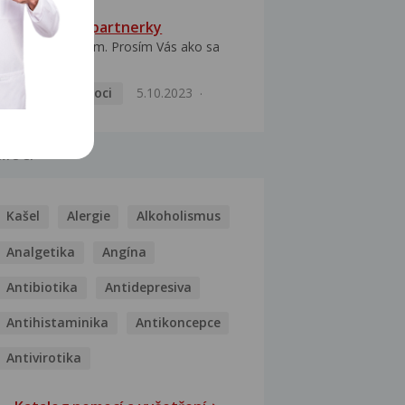
HPV typ 52 u partnerky
Dobrý deň prajem. Prosím Vás ako sa
dá vyliečiť vírus...
Pohlavní nemoci
5.10.2023
MOCI
Kašel
Alergie
Alkoholismus
Analgetika
Angína
Antibiotika
Antidepresiva
Antihistaminika
Antikoncepce
Antivirotika