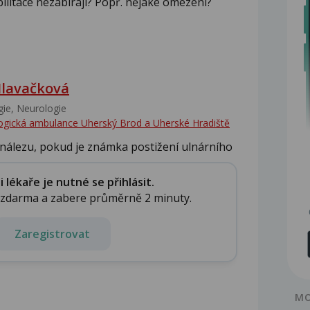
abilitace nezabírají? Popř. nějaké omezení?
lavačková
ie, Neurologie
gická ambulance Uherský Brod a Uherské Hradiště
nálezu, pokud je známka postižení ulnárního
lékaře je nutné se přihlásit.
e zdarma a zabere průměrně 2 minuty.
Zaregistrovat
MO