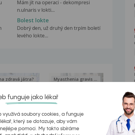
u
Mám jít na operaci - dekompresi
n.ulnaris v lokti....
Bolest lokte
m
Dobrý den, už druhý den trpím boletí
levého lokte....
na zdravá játra?
Myasthenia gravis – vše, co...
b funguje jako lékař
 využívá soubory cookies, a funguje
kovatění
Inovativní
 lékař, který se dotazuje, aby vám
 nejlépe pomoci. My takto sbíráme
r v datech a
léčba