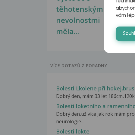
technick
těhotenskými
obr
abychom
vám lép
nevolnostmi
měla...
Souh
VÍCE DOTAZŮ Z PORADNY
Bolesti Lkolene při hokej.brus
Dobrý den, mám 33 let 186cm,120kg h
Bolesti loketního a ramenníh
Dobrý den,už více jak rok mám pro
neurologie...
Bolesti lokte