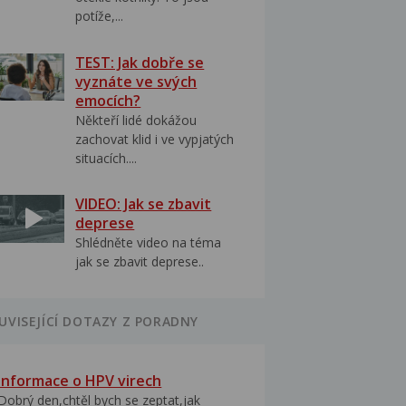
potíže,...
TEST: Jak dobře se
vyznáte ve svých
emocích?
Někteří lidé dokážou
zachovat klid i ve vypjatých
situacích....
VIDEO: Jak se zbavit
deprese
Shlédněte video na téma
jak se zbavit deprese..
UVISEJÍCÍ DOTAZY Z PORADNY
Informace o HPV virech
Dobrý den,chtěl bych se zeptat,jak