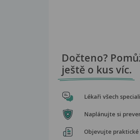
Dočteno? Pomů
ještě o kus víc.
Lékaři všech special
Naplánujte si preve
Objevujte praktické 