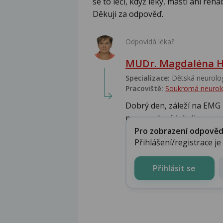
se to léčí, když léky, masti ani reh
Děkuji za odpověď.
Odpovídá lékař:
MUDr. Magdaléna H
Specializace:
Dětská neurolog
Pracoviště:
Soukromá neurolo
Dobrý den, záleží na EMG 
nervu v dané lokaliz...
Pro zobrazení odpovědi 
Přihlášení/registrace j
Přihlásit se