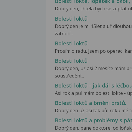
Bolesti lokte, lopatek a okolí,
Dobry den, chtela bych se zeptat oh
Bolesti loktů
Dobrý den je mi 15let a už dlouhou
zatnutí...
Bolesti loktů
Prosím o radu. Jsem po operaci karp
Bolesti loktů
Dobrý den, už asi 2 měsíce mám pr
soustředění...
Bolesti loktů - jak dál s léčbo
Asi rok a půl mám bolesti lokte - úp
Bolestí loktů a brnění prstů.
Dobrý den už asi tak půl roku mě tráp
Bolesti loktů a problémy s pát
Dobrý den, pane doktore, od loňské