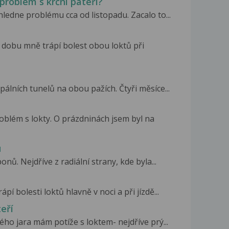
 problém s krční páteří?
ledne problému cca od listopadu. Zacalo to...
 dobu mně trápí bolest obou loktů při
álních tunelů na obou pažích. Čtyři měsíce...
oblém s lokty. O prázdninách jsem byl na
u
onů. Nejdříve z radiální strany, kde byla...
í bolesti loktů hlavně v noci a při jízdě...
eří
ho jara mám potíže s loktem- nejdříve prý...