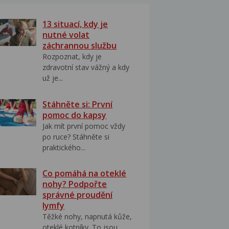
13 situací, kdy je
nutné volat
záchrannou službu
Rozpoznat, kdy je
zdravotní stav vážný a kdy
už je...
Stáhněte si: První
pomoc do kapsy
Jak mít první pomoc vždy
po ruce? Stáhněte si
praktického...
Co pomáhá na oteklé
nohy? Podpořte
správné proudění
lymfy
Těžké nohy, napnutá kůže,
oteklé kotníky. To jsou