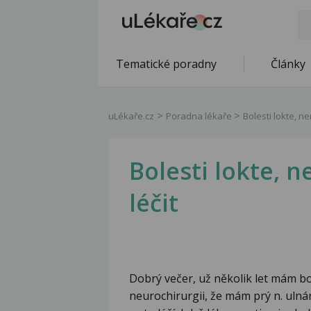
Tematické poradny
Články
uLékaře.cz
Poradna lékaře
Bolesti lokte, ne
Bolesti lokte, n
léčit
Dobrý večer, už několik let mám bo
neurochirurgii, že mám prý n. ulná