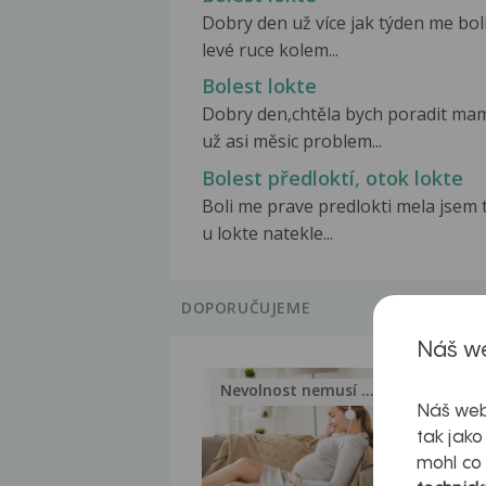
Dobry den už více jak týden me bol
levé ruce kolem...
Bolest lokte
Dobry den,chtěla bych poradit ma
už asi měsic problem...
Bolest předloktí, otok lokte
Boli me prave predlokti mela jsem 
u lokte natekle...
DOPORUČUJEME
Náš we
Nevolnost nemusí být nutnou...
Jak 
Náš web
tak jako
mohl co