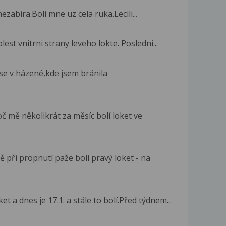
nezabira.Boli mne uz cela ruka.Lecili...
est vnitrni strany leveho lokte. Posledni...
ase v házené,kde jsem bránila
č mě několikrát za měsíc bolí loket ve
 při propnutí paže bolí pravý loket - na
t a dnes je 17.1. a stále to bolí.Před týdnem...