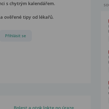
nci s chytrým kalendářem.
SO
a ověřené tipy od lékařů.
Přihlásit se
Bolest a otok lokte po úraze