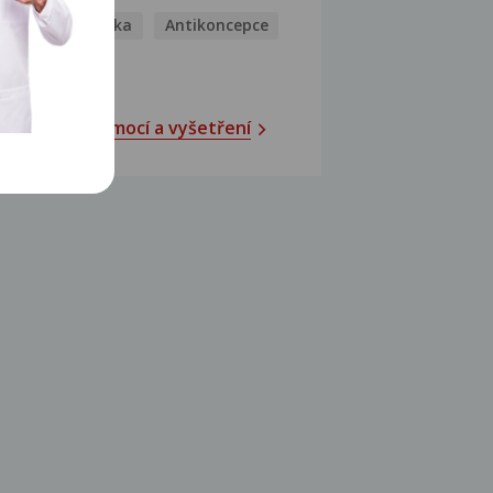
Antihistaminika
Antikoncepce
Antivirotika
Katalog nemocí a vyšetření