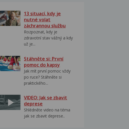
13 situací, kdy je
nutné volat
záchrannou službu
Rozpoznat, kdy je
zdravotní stav vážný a kdy
už je...
Stáhněte si: První
pomoc do kapsy
Jak mít první pomoc vždy
po ruce? Stáhněte si
praktického...
VIDEO: Jak se zbavit
deprese
Shlédněte video na téma
jak se zbavit deprese..