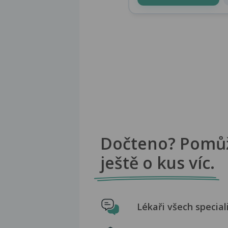
Dočteno? Pomů
ještě o kus víc.
Lékaři všech special