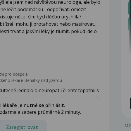
ýšlela jsem nad návštěvou neurologa, ale bylo
jně léčit podomácku - odpočívat, omezit
xistuje něco, čím bych léčbu urychlila?
obtížné, mohu ji protahovat nebo masírovat,
ti trvat a jakými léky je tlumit, pokud jde o
tví pro dospělé
kého lékaře Benátky nad Jizerou
utečně jednalo o neuropatii či entezopathii s
lékaře je nutné se přihlásit.
e zdarma a zabere průměrně 2 minuty.
MO
Zaregistrovat