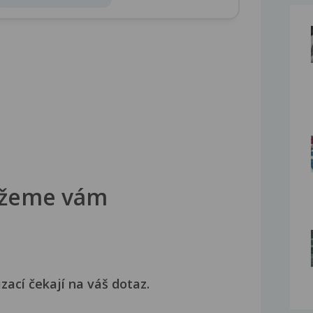
žeme vám
izací čekají na váš dotaz.