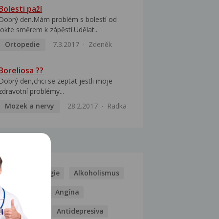
Bolesti paží
Dobrý den.Mám problém s bolestí od
lokte směrem k zápěstí.Udělat...
Ortopedie
7.3.2017
Zdeněk
Boreliosa ??
Dobrý den,chci se zeptat jestli moje
zdravotní problémy...
Mozek a nervy
28.2.2017
Radka
MOCI
Kašel
Alergie
Alkoholismus
Analgetika
Angína
Antibiotika
Antidepresiva