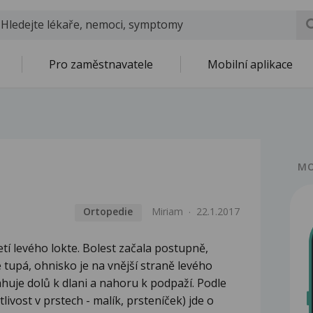
Pro zaměstnavatele
Mobilní aplikace
MO
Ortopedie
Miriam
22.1.2017
tí levého lokte. Bolest začala postupně,
e tupá, ohnisko je na vnější straně levého
ahuje dolů k dlani a nahoru k podpaží. Podle
tlivost v prstech - malík, prsteníček) jde o