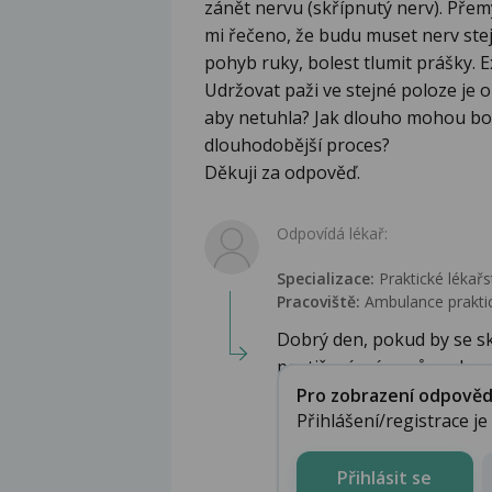
zánět nervu (skřípnutý nerv). Přem
mi řečeno, že budu muset nerv ste
pohyb ruky, bolest tlumit prášky. E
Udržovat paži ve stejné poloze je 
aby netuhla? Jak dlouho mohou boles
dlouhodobější proces?
Děkuji za odpověď.
Odpovídá lékař:
Specializace:
Praktické lékařs
Pracoviště:
Ambulance praktic
Dobrý den, pokud by se sk
postižením úponů sval...
Pro zobrazení odpovědi 
Přihlášení/registrace j
Přihlásit se