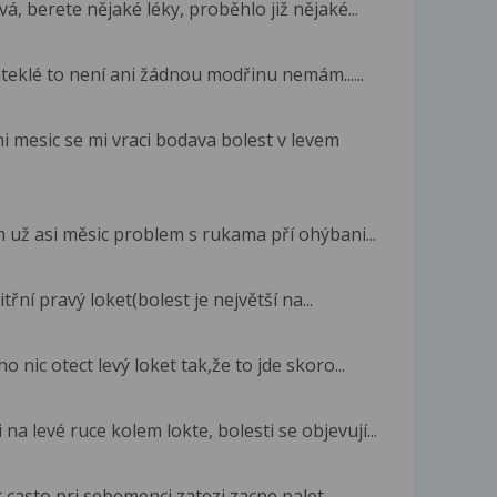
á, berete nějaké léky, proběhlo již nějaké...
ateklé to není ani žádnou modřinu nemám......
 mesic se mi vraci bodava bolest v levem
už asi měsic problem s rukama pří ohýbani...
třní pravý loket(bolest je největší na...
nic otect levý loket tak,že to jde skoro...
na levé ruce kolem lokte, bolesti se objevují...
casto pri sebemenci zatezi zacne palet