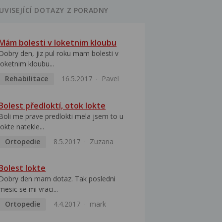
UVISEJÍCÍ DOTAZY Z PORADNY
Mám bolesti v loketnim kloubu
Dobry den, jiz pul roku mam bolesti v
loketnim kloubu...
Rehabilitace
16.5.2017
Pavel
Bolest předloktí, otok lokte
Boli me prave predlokti mela jsem to u
lokte natekle...
Ortopedie
8.5.2017
Zuzana
Bolest lokte
Dobry den mam dotaz. Tak posledni
mesic se mi vraci...
Ortopedie
4.4.2017
mark