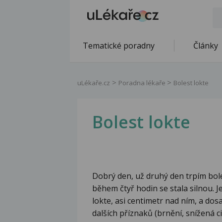
Tematické poradny
Články
uLékaře.cz
Poradna lékaře
Bolest lokte
Bolest lokte
Dobrý den, už druhý den trpím bole
během čtyř hodin se stala silnou. J
lokte, asi centimetr nad ním, a dos
dalších příznaků (brnění, snížená ci