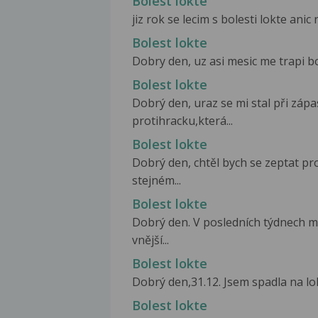
Bolest lokte
jiz rok se lecim s bolesti lokte anic 
Bolest lokte
Dobry den, uz asi mesic me trapi bol
Bolest lokte
Dobrý den, uraz se mi stal při záp
protihracku,která...
Bolest lokte
Dobrý den, chtěl bych se zeptat pro
stejném...
Bolest lokte
Dobrý den. V posledních týdnech mě
vnější...
Bolest lokte
Dobrý den,31.12. Jsem spadla na loke
Bolest lokte