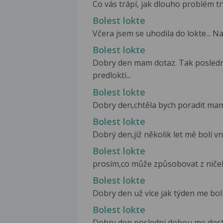
Co vás trápí, jak dlouho problém trv
Bolest lokte
Včera jsem se uhodila do lokte... N
Bolest lokte
Dobry den mam dotaz. Tak posledni
predlokti...
Bolest lokte
Dobry den,chtěla bych poradit mam 
Bolest lokte
Dobrý den,již několik let mě bolí vni
Bolest lokte
prosím,co může způsobovat z ničeho 
Bolest lokte
Dobry den už více jak týden me boli 
Bolest lokte
Dobry den posledni dobou me dost 