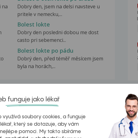
i na
Dobry den, jsem na delsi navsteve u
pritele v nemecku,...
Bolest lokte
m
Dobry den posledni dobou me dost
casto pri sebemenci...
Bolest lokte po pádu
to
Dobrý den, před téměř měsícem jsem
byla na horách,...
NE
b funguje jako lékař
na zdravá játra?
Myasthenia gravis – vše, co...
 využívá soubory cookies, a funguje
 lékař, který se dotazuje, aby vám
 nejlépe pomoci. My takto sbíráme