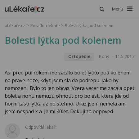
Menu
uLékaře.cz
Poradna lékaře
Bolesti lýtka pod kolenem
Bolesti lýtka pod kolenem
Ortopedie
Bony
11.5.2017
Asi pred pul rokem me zacalo bolet lytko pod kolenem
na prave noze, kdyz jsem sla do podrepu. Jako by
namozeni. Bylo to jen obcas. Vcera vecer me zacala opet
bolet a nohu nemuzu ohnout pro bolest, ktera jde od
horni casti lytka az po stehno. Uraz jsem nemela ani
jsem nespad k a. Je mi 40let. Dekuji za odpoved
Odpovídá lékař: