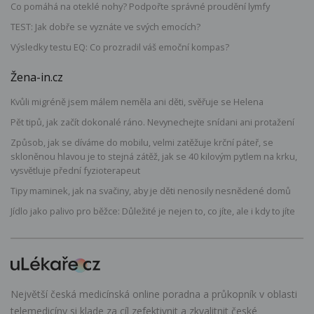
Co pomáhá na oteklé nohy? Podpořte správné proudění lymfy
TEST: Jak dobře se vyznáte ve svých emocích?
Výsledky testu EQ: Co prozradil váš emoční kompas?
Žena-in.cz
Kvůli migréně jsem málem neměla ani děti, svěřuje se Helena
Pět tipů, jak začít dokonalé ráno. Nevynechejte snídani ani protažení
Způsob, jak se díváme do mobilu, velmi zatěžuje krční páteř, se
skloněnou hlavou je to stejná zátěž, jak se 40 kilovým pytlem na krku,
vysvětluje přední fyzioterapeut
Tipy maminek, jak na svačiny, aby je děti nenosily nesnědené domů
Jídlo jako palivo pro běžce: Důležité je nejen to, co jíte, ale i kdy to jíte
Největší česká medicínská online poradna a průkopník v oblasti
telemedicíny si klade za cíl zefektivnit a zkvalitnit české