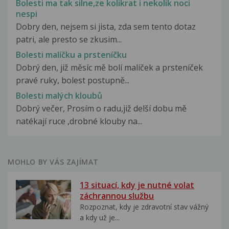
Bolesti ma tak silne,ze kolikrat i nekolik noci
nespi
Dobry den, nejsem si jista, zda sem tento dotaz
patri, ale presto se zkusim...
Bolesti malíčku a prsteníčku
Dobrý den, již měsíc mě bolí malíček a prsteníček
pravé ruky, bolest postupně...
Bolesti malých kloubů
Dobrý večer, Prosím o radu,již delší dobu mě
natékají ruce ,drobné klouby na...
MOHLO BY VÁS ZAJÍMAT
13 situací, kdy je nutné volat
záchrannou službu
Rozpoznat, kdy je zdravotní stav vážný
a kdy už je...