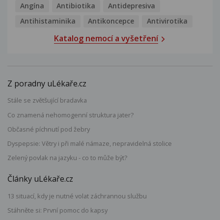
Angína
Antibiotika
Antidepresiva
Antihistaminika
Antikoncepce
Antivirotika
Katalog nemocí a vyšetření
Z poradny uLékaře.cz
Stále se zvětšující bradavka
Co znamená nehomogenní struktura jater?
Občasné píchnutí pod žebry
Dyspepsie: Větry i při malé námaze, nepravidelná stolice
Zelený povlak na jazyku - co to může být?
Články uLékaře.cz
13 situací, kdy je nutné volat záchrannou službu
Stáhněte si: První pomoc do kapsy