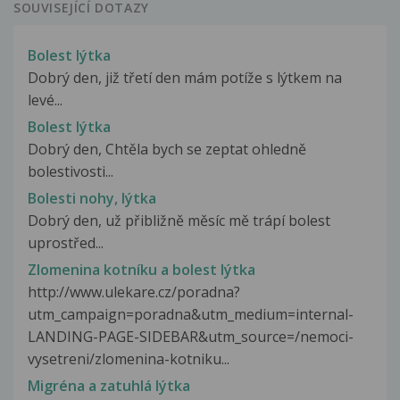
SOUVISEJÍCÍ DOTAZY
Bolest lýtka
Dobrý den, již třetí den mám potíže s lýtkem na
levé...
Bolest lýtka
Dobrý den, Chtěla bych se zeptat ohledně
bolestivosti...
Bolesti nohy, lýtka
Dobrý den, už přibližně měsíc mě trápí bolest
uprostřed...
Zlomenina kotníku a bolest lýtka
http://www.ulekare.cz/poradna?
utm_campaign=poradna&utm_medium=internal-
LANDING-PAGE-SIDEBAR&utm_source=/nemoci-
vysetreni/zlomenina-kotniku...
Migréna a zatuhlá lýtka