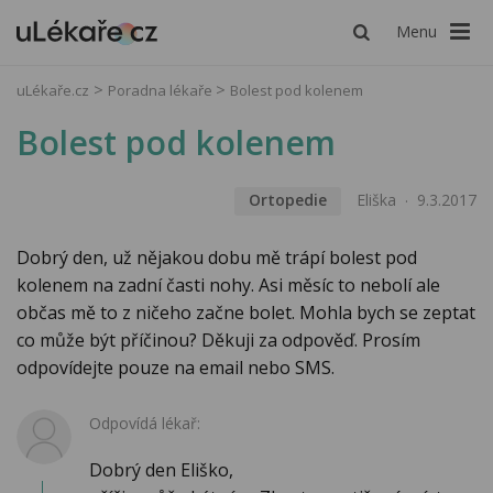
Menu
uLékaře.cz
Poradna lékaře
Bolest pod kolenem
Bolest pod kolenem
Ortopedie
Eliška
9.3.2017
Dobrý den, už nějakou dobu mě trápí bolest pod
kolenem na zadní časti nohy. Asi měsíc to nebolí ale
občas mě to z ničeho začne bolet. Mohla bych se zeptat
co může být příčinou? Děkuji za odpověď. Prosím
odpovídejte pouze na email nebo SMS.
Odpovídá lékař:
Dobrý den Eliško,