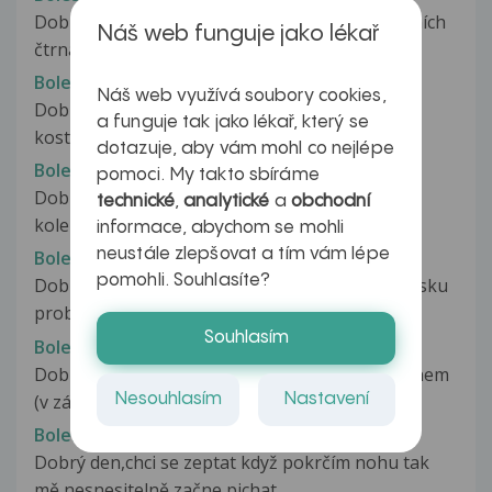
Dobrý den, mám pětiletého syna, a ten posledních
Náš web funguje jako lékař
čtrnáct dní nepropíná pravé...
Bolest pod kolenem
Náš web využívá soubory cookies,
Dobrý den,chtěl jsem se zeptat:bolí mě holenní
a funguje tak jako lékař, který se
kost přímo pod kolenem,ale bolí...
dotazuje, aby vám mohl co nejlépe
Bolest pod kolenem
pomoci. My takto sbíráme
Dobry den ,mam na vas dotaz ; boli me pod
technické
,
analytické
a
obchodní
kolenem, kousek pod nim se mi udelala...
informace, abychom se mohli
neustále zlepšovat a tím vám lépe
Bolest pod kolenem
pomohli. Souhlasíte?
Dobrý den, mohu se zeptat mě začali od dednesku
problémy i pod kolenem mám strašně...
Souhlasím
Bolest pod kolenem
Dobrý den, asi tak 3 dny mám bolesti pod kolenem
Nesouhlasím
Nastavení
(v záhybu), když chodím, tak...
Bolest pod kolenem
Dobrý den,chci se zeptat když pokrčím nohu tak
mě nesnesitelně začne pichat...