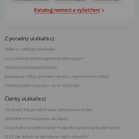
Katalog nemocí a vyšetření
Z poradny uLékaře.cz
Stále se zvětšující bradavka
Co znamená nehomogenní struktura jater?
Občasné píchnutí pod žebry
Dyspepsie: Větry i při malé námaze, nepravidelná stolice
Zelený povlak na jazyku - co to může být?
Články uLékaře.cz
13 situací, kdy je nutné volat záchrannou službu
Stáhněte si: První pomoc do kapsy
Co pomáhá na oteklé nohy? Podpořte správné proudění lymfy
TEST: Jak dobře se vyznáte ve svých emocích?