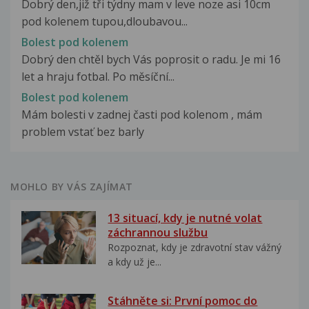
Dobrý den,již tři týdny mam v leve noze asi 10cm
pod kolenem tupou,dloubavou...
Bolest pod kolenem
Dobrý den chtěl bych Vás poprosit o radu. Je mi 16
let a hraju fotbal. Po měsíční...
Bolest pod kolenem
Mám bolesti v zadnej časti pod kolenom , mám
problem vstať bez barly
MOHLO BY VÁS ZAJÍMAT
13 situací, kdy je nutné volat
záchrannou službu
Rozpoznat, kdy je zdravotní stav vážný
a kdy už je...
Stáhněte si: První pomoc do