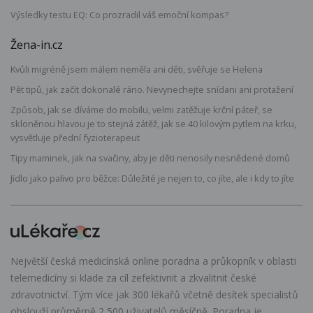
Výsledky testu EQ: Co prozradil váš emoční kompas?
Žena-in.cz
Kvůli migréně jsem málem neměla ani děti, svěřuje se Helena
Pět tipů, jak začít dokonalé ráno. Nevynechejte snídani ani protažení
Způsob, jak se díváme do mobilu, velmi zatěžuje krční páteř, se
skloněnou hlavou je to stejná zátěž, jak se 40 kilovým pytlem na krku,
vysvětluje přední fyzioterapeut
Tipy maminek, jak na svačiny, aby je děti nenosily nesnědené domů
Jídlo jako palivo pro běžce: Důležité je nejen to, co jíte, ale i kdy to jíte
Největší česká medicínská online poradna a průkopník v oblasti
telemedicíny si klade za cíl zefektivnit a zkvalitnit české
zdravotnictví. Tým více jak 300 lékařů včetně desítek specialistů
obslouží průměrně 2 500 uživatelů měsíčně. Poradna je