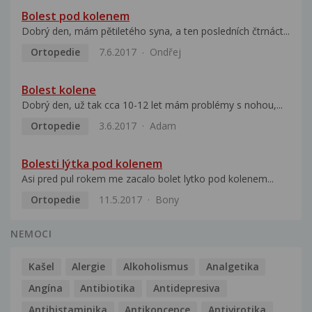
Bolest pod kolenem
Dobrý den, mám pětiletého syna, a ten posledních čtrnáct...
Ortopedie
7.6.2017
Ondřej
Bolest kolene
Dobrý den, už tak cca 10-12 let mám problémy s nohou,...
Ortopedie
3.6.2017
Adam
Bolesti lýtka pod kolenem
Asi pred pul rokem me zacalo bolet lytko pod kolenem...
Ortopedie
11.5.2017
Bony
NEMOCI
Kašel
Alergie
Alkoholismus
Analgetika
Angína
Antibiotika
Antidepresiva
Antihistaminika
Antikoncepce
Antivirotika