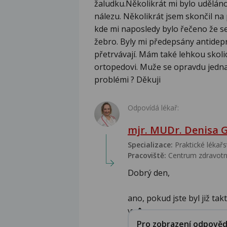
žaludku.Několikrát mi bylo udělán
nálezu. Několikrát jsem skončil na
kde mi naposledy bylo řečeno že s
žebro. Byly mi předepsány antidepr
přetrvávají. Mám také lehkou skol
ortopedovi. Muže se opravdu jedna
problémi ? Děkuji
Odpovídá lékař:
mjr. MUDr. Denisa 
Specializace:
Praktické lékařs
Pracoviště:
Centrum zdravotn
Dobrý den,
ano, pokud jste byl již ta
vy�...
Pro zobrazení odpovědi 