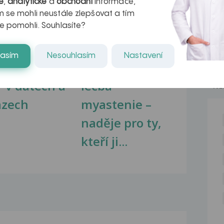
é
,
analytické
a
obchodní
informace,
 se mohli neustále zlepšovat a tím
e pomohli. Souhlasíte?
lasím
Nesouhlasím
Nastavení
kovatění
Inovativní
r v datech a
léčba
NE
azech
myastenie –
naděje pro ty,
kteří ji...