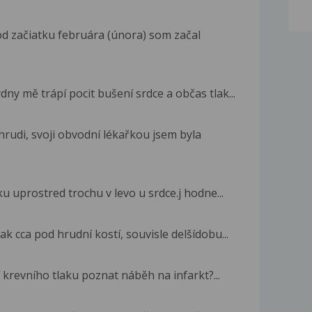
od začiatku februára (února) som začal
dny mě trápí pocit bušení srdce a občas tlak...
hrudi, svoji obvodní lékařkou jsem byla
 uprostred trochu v levo u srdce.j hodne...
lak cca pod hrudní kostí, souvisle delšídobu...
 krevního tlaku poznat náběh na infarkt?...