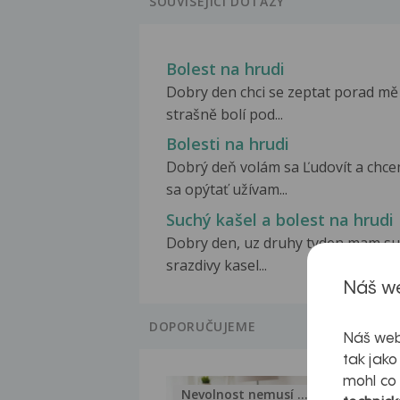
SOUVISEJÍCÍ DOTAZY
Bolest na hrudi
Dobry den chci se zeptat porad mě
strašně bolí pod...
Bolesti na hrudi
Dobrý deň volám sa Ľudovít a chc
sa opýtať užívam...
Suchý kašel a bolest na hrudi
Dobry den, uz druhy tyden mam s
srazdivy kasel...
Náš we
DOPORUČUJEME
Náš web
tak jako
mohl co
Nevolnost nemusí být nutnou...
Jak 