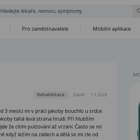
Pro zaměstnavatele
Mobilní aplikace
i
MO
Rehabilitace
David
1.1.2020
d 3 mesíci mi v práci jakoby bouchlo u srdce.
jakoby tahá levá strana hrudi. Při hlubším
jde že cítím pulzování až vrzání. Často se mi
vně když ležím na zádech a dělá se mi zle od