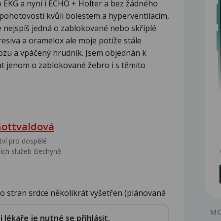
o EKG a nyní i ECHO + Holter a bez žádného
 pohotovosti kvůli bolestem a hyperventilacím,
e nejspíš jedná o zablokované nebo skříplé
esiva a oramelox ale moje potíže stále
iozu a vpáčený hrudník. Jsem objednán k
t jenom o zablokované žebro i s těmito
Gottvaldová
tví pro dospělé
ích služeb Bechyně
kto stran srdce několikrát vyšetřen (plánovaná
MO
lékaře je nutné se přihlásit.