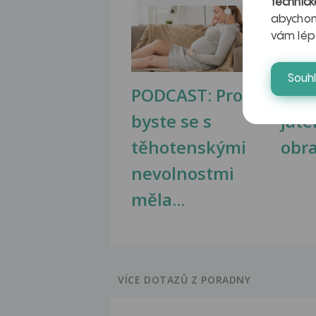
technick
abychom
vám lép
Souh
PODCAST: Proč
Ztu
byste se s
jate
těhotenskými
obr
nevolnostmi
měla...
VÍCE DOTAZŮ Z PORADNY