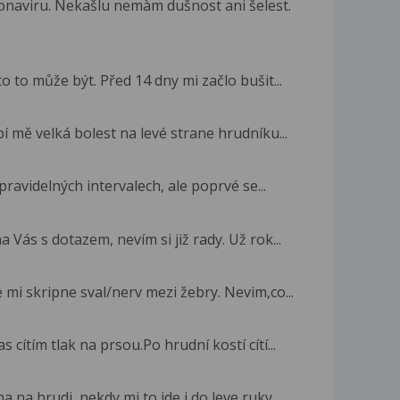
naviru. Nekašlu nemàm dušnost ani šelest.
o to může být. Před 14 dny mi začlo bušit...
pí mě velká bolest na levé strane hrudníku...
ravidelných intervalech, ale poprvé se...
Vás s dotazem, nevím si již rady. Už rok...
 mi skripne sval/nerv mezi žebry. Nevim,co...
s cítím tlak na prsou.Po hrudní kostí cítí...
 na hrudi, nekdy mi to jde i do leve ruky....