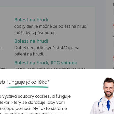
Bolest na hrudi
dobrý den je možné že bolest na hrudi
může být způsobena...
Bolest na hrudi
em
Dobrý den,přítelkyně si stěžuje na
pálení na hrudi...
Bolest na hrudi, RTG snímek
uchy
Dobry den, prosim Vas chtela jsem se
zeptat na prelozeni...
b funguje jako lékař
 využívá soubory cookies, a funguje
 lékař, který se dotazuje, aby vám
 nejlépe pomoci. My takto sbíráme
na zdravá játra?
Myasthenia gravis – vše, co...