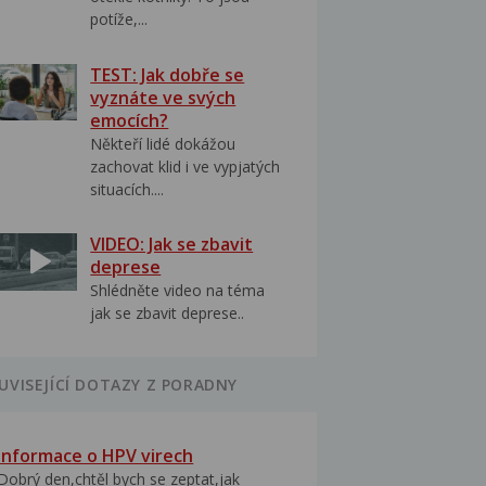
potíže,...
TEST: Jak dobře se
vyznáte ve svých
emocích?
Někteří lidé dokážou
zachovat klid i ve vypjatých
situacích....
VIDEO: Jak se zbavit
deprese
Shlédněte video na téma
jak se zbavit deprese..
UVISEJÍCÍ DOTAZY Z PORADNY
Informace o HPV virech
Dobrý den,chtěl bych se zeptat,jak