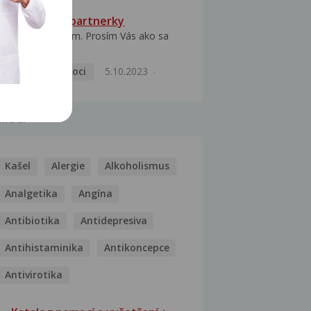
HPV typ 52 u partnerky
Dobrý deň prajem. Prosím Vás ako sa
dá vyliečiť vírus...
Pohlavní nemoci
5.10.2023
MOCI
Kašel
Alergie
Alkoholismus
Analgetika
Angína
Antibiotika
Antidepresiva
Antihistaminika
Antikoncepce
Antivirotika