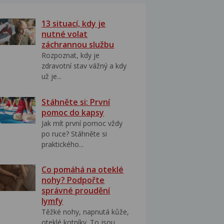
13 situací, kdy je
nutné volat
záchrannou službu
Rozpoznat, kdy je
zdravotní stav vážný a kdy
už je...
Stáhněte si: První
pomoc do kapsy
Jak mít první pomoc vždy
po ruce? Stáhněte si
praktického...
Co pomáhá na oteklé
nohy? Podpořte
správné proudění
lymfy
Těžké nohy, napnutá kůže,
oteklé kotníky. To jsou