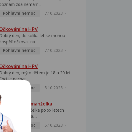
poznám zda nemám...
Pohlavní nemoci
7.10.2023
Očkování na HPV
Dobrý den, do kolika let se mohou
dospělí očkovat na...
Pohlavní nemoci
7.10.2023
Očkování na HPV
Dobrý den, mým dětem je 18 a 20 let.
Chci je nechat...
Pohlavní nemoci
5.10.2023
HPV pozitivní manželka
Dobrý den, manželka po xx letech
přivezla z Východu...
Pohlavní nemoci
5.10.2023