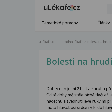
Tematické poradny
Články
uLékaře.cz
Poradna lékaře
Bolesti na hrudi
Bolesti na hrud
Dobrý den je mi 21 let a zhruba pře
Od té doby mě stále píchá,tlačí až 
nádechu a zvednutí levé ruky mi při
motá hlava,buší srdce i v klidu hla