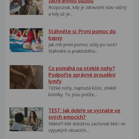
záchrannou službu
Rozpoznat, kdy je zdravotní stav vážný
a kdy už je...
Stáhněte si: První pomoc do
kapsy
Jak mít první pomoc vždy po ruce?
Stáhněte si praktického...
Co pomáhá na oteklé nohy?
Podpořte správné proudění
lymfy
Těžké nohy, napnutá kůže, oteklé
kotníky. To jsou potíže,...
TEST: Jak dobře se vyznáte ve
svých emocích?
Někteří lidé dokážou zachovat klid i ve
vypjatých situacích....