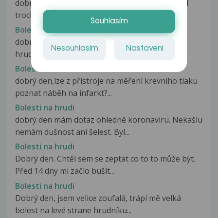
dobryy den,mam bolestin na hrudiku uprostred
trochu v levo u srdce.j hodne...
Souhlasím
Bolesti na hrudi
dobrý den, již asi měsíc cítím tupý tlak cca pod
Nesouhlasím
Nastavení
hrudní kostí, souvisle delšídobu...
Bolesti na hrudi
dobrý den,lze z přístroje na měření krevního tlaku
poznat náběh na infarkt?...
Bolesti na hrudi
dobrý den mám dotaz ohledně koronaviru. Nekašlu
nemàm dušnost ani šelest. Byl...
Bolesti na hrudi
Dobrý den. Chtěl sem se zeptat co to to může být.
Před 14 dny mi začlo bušit...
Bolesti na hrudi
Dobrý den, jsem velice zoufalá, trápí mě velká
bolest na levé strane hrudníku...