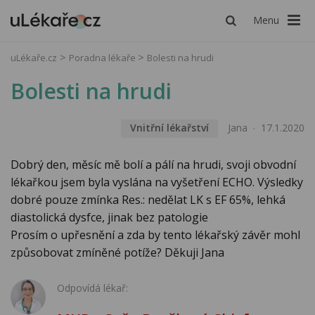
Menu
uLékaře.cz
Poradna lékaře
Bolesti na hrudi
Bolesti na hrudi
Vnitřní lékařství
Jana
17.1.2020
Dobrý den, měsíc mě bolí a pálí na hrudi, svoji obvodní
lékařkou jsem byla vyslána na vyšetření ECHO. Výsledky
dobré pouze zmínka Res.: nedělat LK s EF 65%, lehká
diastolická dysfce, jinak bez patologie
Prosím o upřesnění a zda by tento lékařský závěr mohl
způsobovat zmíněné potíže? Děkuji Jana
Odpovídá lékař: