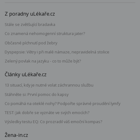
Z poradny uLékaře.cz
Stále se zvětšující bradavka
Co znamená nehomogenní struktura jater?
Občasné píchnutí pod žebry
Dyspepsie: Větry i při malé námaze, nepravidelná stolice
Zelený povlak na jazyku - co to může být?
Články uLékaře.cz
13 situací, kdy je nutné volat záchrannou službu
Stáhněte si: První pomoc do kapsy
Co pomáhá na oteklé nohy? Podpořte správné proudění lymfy
TEST: Jak dobře se vyznáte ve svých emocích?
Výsledky testu EQ: Co prozradil váš emoční kompas?
Žena-in.cz