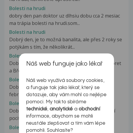
Bolesti na hrudi
dobry den pan doktor uz dlhsiu dobu cca 2 mesiac
ma trápia bolesti na hrudi.som...
Bolesti na hrudi
Dobrý den, je to možná banalita, ale přes 2 roky se
potýkám s tím, že několikrát...
Bolesti na hrudi
Dobrý den. Prosím, užívala jsem asi 10dní Sinupret
Náš web funguje jako lékař
a Břečťanový sirup na nutkavé...
Bolesti na hrudi
Náš web využívá soubory cookies,
Dobrý deň pán doktor, už dlhšie - od začiatku
a funguje tak jako lékař, který se
februára (února) som začal pociťovať...
dotazuje, aby vám mohl co nejlépe
pomoci. My takto sbíráme
Bolesti na hrudi
technické
,
analytické
a
obchodní
Dobrý den, v poslední době cca 3 týdny mě trápí
informace, abychom se mohli
pocit bušení srdce a občas tlak...
neustále zlepšovat a tím vám lépe
Bolesti na hrudi
pomohli. Souhlasíte?