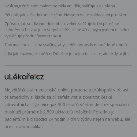
Kvůli migréně jsem málem neměla ani děti, svěřuje se Helena
Pět tipů, jak začít dokonalé ráno. Nevynechejte snídani ani protažení
Způsob, jak se díváme do mobilu, velmi zatěžuje krční páteř, se
skloněnou hlavou je to stejná zátěž, jak se 40 kilovým pytlem na krku,
vysvětluje přední fyzioterapeut
Tipy maminek, jak na svačiny, aby je děti nenosily nesnědené domů
Jídlo jako palivo pro běžce: Důležité je nejen to, co jíte, ale i kdy to jíte
Největší česká medicínská online poradna a průkopník v oblasti
telemedicíny si klade za cíl zefektivnit a zkvalitnit české
zdravotnictví. Tým více jak 300 lékařů včetně desítek specialistů
obslouží průměrně 2 500 uživatelů měsíčně. Poradna je
pacientům k dispozici 24 hodin 7 dní v týdnu nejen na webu, ale i
přes mobilní aplikaci.