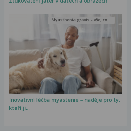
Ztukovatění jater v datech a obrazech
Myasthenia gravis – vše, co...
Inovativní léčba myastenie – naděje pro ty,
kteří ji...