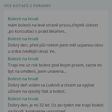
VÍCE DOTAZŮ Z PORADNY
Bolesti na hrudi
mám bolesti na levé straně prsou,zřejmě úzkost
,po konzultaci s prakt.lékařem...
Bolesti na hrudi
Dobrý den, před půl rokem jsem měl ucpanou cévu
u srdce (vedlejší céva). Ve...
Bolesti na hrudi
Trapi me uz rok bolest pod levym prsem, zacne mi
byt na omdleni, jsem unavena....
Bolesti na hrudi
Dobrý deň volám sa Ľudovít a chcem sa opýtať
užívam na vysoký tlak a bolesť...
Bolesti na hrudi
Dobry den, je mi 32 let. Uz asi tyden me trapi bolest
na hrudi, konkretne uprostred...