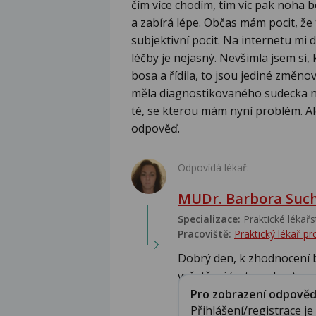
čím více chodím, tím víc pak noha 
a zabírá lépe. Občas mám pocit, že t
subjektivní pocit. Na internetu mi 
léčby je nejasný. Nevšimla jsem si,
bosa a řídila, to jsou jediné změno
měla diagnostikovaného sudecka na
té, se kterou mám nyní problém. Al
odpověď.
Odpovídá lékař:
MUDr. Barbora Suc
Specializace:
Praktické lékařs
Pracoviště:
Praktický lékař 
Dobrý den, k zhodnocení b
vyšetření (ortopedem)....
Pro zobrazení odpovědi 
Přihlášení/registrace j