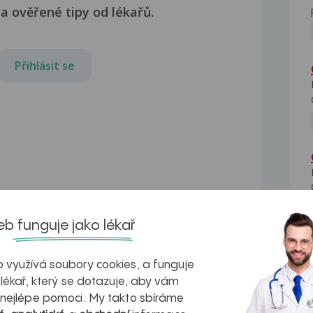
a ověřené tipy od lékařů.
Přihlásit se
b funguje jako lékař
 využívá soubory cookies, a funguje
pu.
Bolest při došlapu
 lékař, který se dotazuje, aby vám
Dobrý den,ráda bych se zeptala.Asi 2-
 nejlépe pomoci. My takto sbíráme
3 měsíce mě bolí...