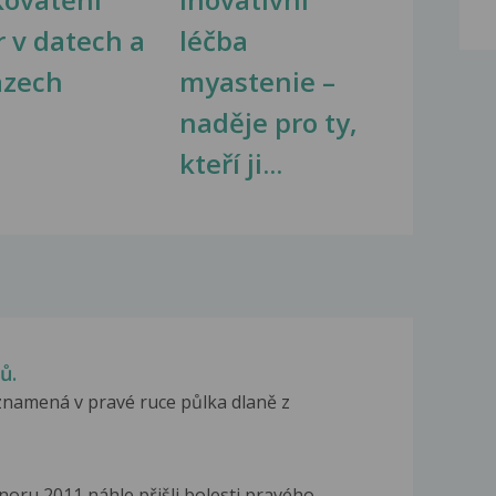
r v datech a
léčba
azech
myastenie –
naděje pro ty,
kteří ji...
ů.
znamená v pravé ruce půlka dlaně z
noru 2011 náhle přišli bolesti pravého