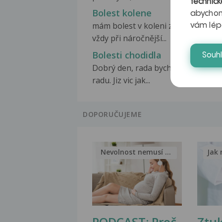
technick
Bolest kolene
abychom
mám bolest v koleni ze vnější stra
vám lép
vždy při náročnější...
Bolesti chodidla
Souh
Dobrý den, rada bych se zeptala n
radu. Jiz vic jak...
DOPORUČUJEME
Nevolnost nemusí být nutnou...
Jak 
PODCAST: Proč
Ztu