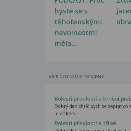
byste se s
jate
těhotenskými
obr
nevolnostmi
měla...
VÍCE DOTAZŮ Z PORADNY
Bolesti předloktí a brnění prst
Dobrý den chtěl bych se zeptat co 
maličkém...
Bolesti předloktí a třísel
Dobrý den. Vemu to ve zkratce. V ú