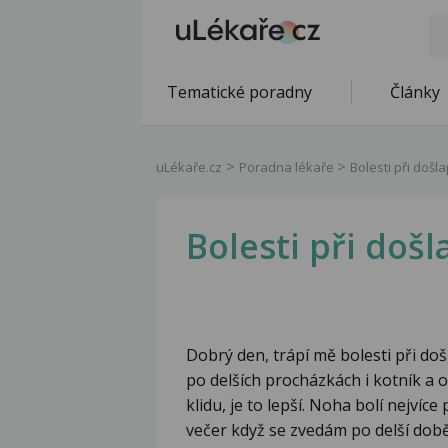
Tematické poradny
Články
uLékaře.cz
Poradna lékaře
Bolesti při došl
Bolesti při doš
Dobrý den, trápí mě bolesti při doš
po delších procházkách i kotník a o
klidu, je to lepší. Noha bolí nejví
večer když se zvedám po delší době 