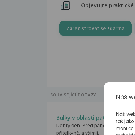
Objevujte praktické 
Zaregistrovat se zdarma
SOUVISEJÍCÍ DOTAZY
Náš we
Náš web
Bulky v oblasti paty při došla
tak jako
Dobrý den, Před pár dny jsem byl u
mohl co
přítelkyně, a všimli...