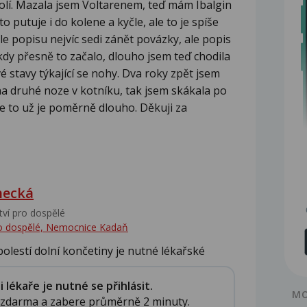
bolí. Mazala jsem Voltarenem, teď mám Ibalgin
o putuje i do kolene a kyčle, ale to je spíše
dle popisu nejvíc sedi zánět povázky, ale popis
 kdy přesně to začalo, dlouho jsem teď chodila
vé stavy týkající se nohy. Dva roky zpět jsem
 druhé noze v kotníku, tak jsem skákala po
e to už je poměrně dlouho. Děkuji za
hecká
tví pro dospělé
pro dospělé, Nemocnice Kadaň
olestí dolní končetiny je nutné lékařské
lékaře je nutné se přihlásit.
MO
e zdarma a zabere průměrně 2 minuty.