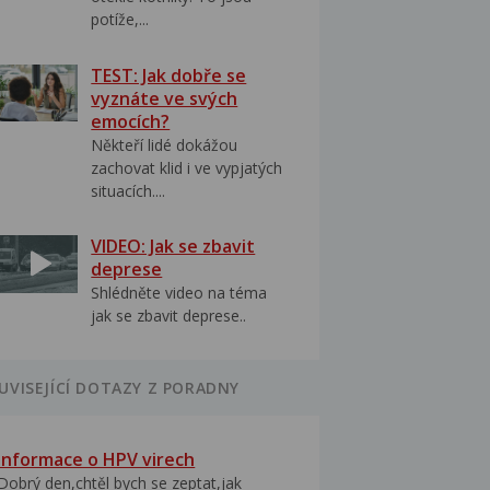
potíže,...
TEST: Jak dobře se
vyznáte ve svých
emocích?
Někteří lidé dokážou
zachovat klid i ve vypjatých
situacích....
VIDEO: Jak se zbavit
deprese
Shlédněte video na téma
jak se zbavit deprese..
UVISEJÍCÍ DOTAZY Z PORADNY
Informace o HPV virech
Dobrý den,chtěl bych se zeptat,jak