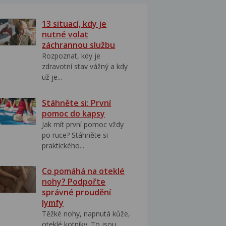
13 situací, kdy je
nutné volat
záchrannou službu
Rozpoznat, kdy je
zdravotní stav vážný a kdy
už je...
Stáhněte si: První
pomoc do kapsy
Jak mít první pomoc vždy
po ruce? Stáhněte si
praktického...
Co pomáhá na oteklé
nohy? Podpořte
správné proudění
lymfy
Těžké nohy, napnutá kůže,
oteklé kotníky. To jsou