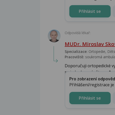
Přihlásit se
Odpovídá lékař:
MUDr. Miroslav Sko
Specializace:
Ortopedie, Děts
Pracoviště:
soukromá ambulan
Doporučuji ortopedické vy
se jednalo o zánět pov�...
Pro zobrazení odpovědi 
Přihlášení/registrace j
Přihlásit se