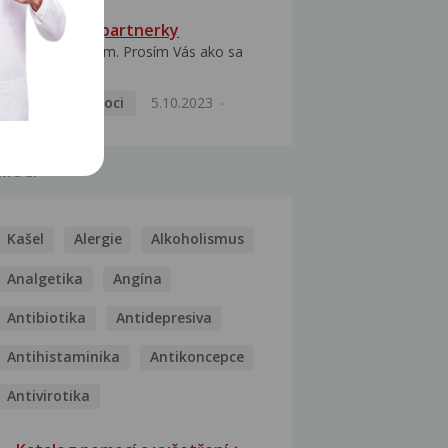
HPV typ 52 u partnerky
Dobrý deň prajem. Prosím Vás ako sa
dá vyliečiť vírus...
Pohlavní nemoci
5.10.2023
MOCI
Kašel
Alergie
Alkoholismus
Analgetika
Angína
Antibiotika
Antidepresiva
Antihistaminika
Antikoncepce
Antivirotika