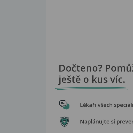
Dočteno? Pomů
ještě o kus víc.
Lékaři všech special
Naplánujte si preve