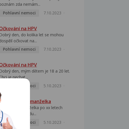
poznám zda nemám...
Pohlavní nemoci
7.10.2023
Očkování na HPV
Dobrý den, do kolika let se mohou
dospělí očkovat na...
Pohlavní nemoci
7.10.2023
Očkování na HPV
Dobrý den, mým dětem je 18 a 20 let.
Chci je nechat...
Pohlavní nemoci
5.10.2023
HPV pozitivní manželka
Dobrý den, manželka po xx letech
přivezla z Východu...
Pohlavní nemoci
5.10.2023