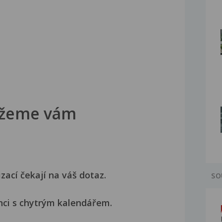
žeme vám
izací čekají na váš dotaz.
SO
nci s chytrým kalendářem.