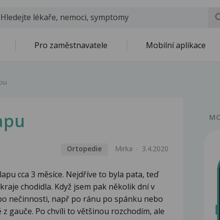
Pro zaměstnavatele
Mobilní aplikace
apu
lapu
MO
Ortopedie
Mirka
3.4.2020
lapu cca 3 měsíce. Nejdříve to byla pata, teď
kraje chodidla. Když jsem pak několik dní v
ce po nečinnosti, např po ránu po spánku nebo
z gauče. Po chvíli to většinou rozchodím, ale