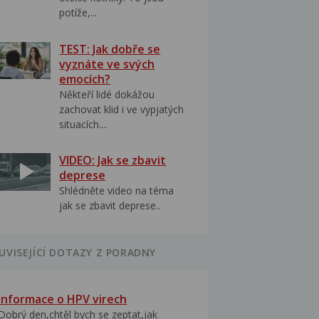
potíže,...
TEST: Jak dobře se
vyznáte ve svých
emocích?
Někteří lidé dokážou
zachovat klid i ve vypjatých
situacích....
VIDEO: Jak se zbavit
deprese
Shlédněte video na téma
jak se zbavit deprese..
UVISEJÍCÍ DOTAZY Z PORADNY
Informace o HPV virech
Dobrý den,chtěl bych se zeptat,jak