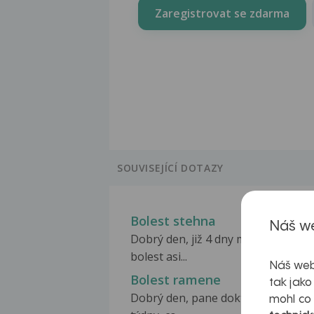
Zaregistrovat se zdarma
SOUVISEJÍCÍ DOTAZY
Bolest stehna
Náš we
Dobrý den, již 4 dny mám přetrvávaj
bolest asi...
Náš web
Bolest ramene
tak jako
Dobrý den, pane doktore, Jsou to u
mohl co