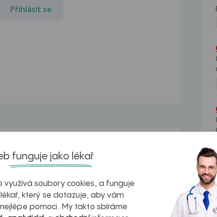
Přihlásit se
Bolesti ramene
b funguje jako lékař
ící
Dobrý den - je tomu asi před 3 měsíci
jsem narazil...
 využívá soubory cookies, a funguje
Bolest zevní strany stehna
 lékař, který se dotazuje, aby vám
ž 3
Dobrý den, asi týden me začala bolest
 nejlépe pomoci. My takto sbíráme