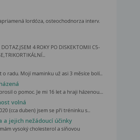
apriamená lordóza, osteochodnorza interv.
OTAZ.JSEM 4 ROKY PO DISKEKTOMII C5-
,TRIKORTIKÁLNÍ...
o radu. Mojí maminku už asi 3 měsíce bolí...
 házená
osil o pomoc. Je mi 16 let a hraji házenou....
ost volná
20 (cca duben) jsem se při tréninku s...
 a jejich nežádoucí účinky
, mám vysoký cholesterol a síňovou