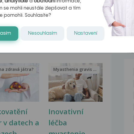
ve stěhně konkrétnější...
é
,
analytické
a
obchodní
informace,
 se mohli neustále zlepšovat a tím
Bolesti stehen
e pomohli. Souhlasíte?
Dobrý den, trápí mě skoro až
nesnesitelná bolest stehen....
lasím
Nesouhlasím
Nastavení
NE
na zdravá játra?
Myasthenia gravis – vše, co...
kovatění
Inovativní
r v datech a
léčba
azech
myastenie –