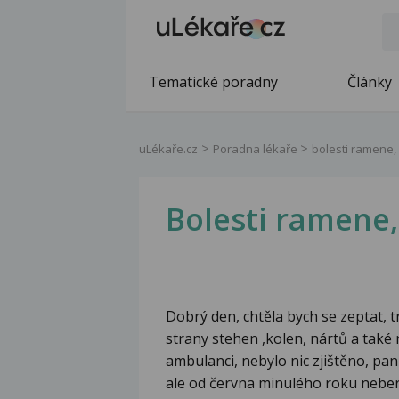
Tematické poradny
Články
uLékaře.cz
Poradna lékaře
bolesti ramene,
Bolesti ramene,
Dobrý den, chtěla bych se zeptat, 
strany stehen ,kolen, nártů a také 
ambulanci, nebylo nic zjištěno, pan
ale od června minulého roku nebe