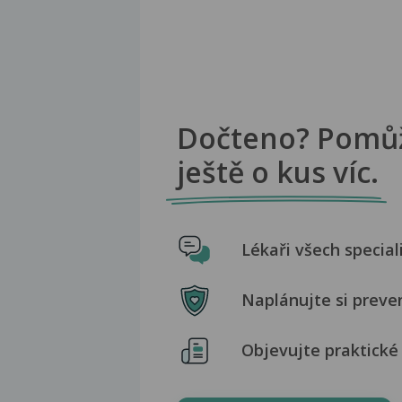
Dočteno? Pomů
ještě o kus víc.
Lékaři všech special
Naplánujte si preve
Objevujte praktické 