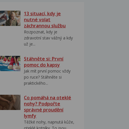
13 situací, kdy je
nutné volat
záchrannou službu
Rozpoznat, kdy je
zdravotní stav vážný a kdy
už je...
Stáhněte si: První
pomoc do kapsy
Jak mít první pomoc vždy
po ruce? Stáhněte si
praktického...
Co pomáhá na oteklé
nohy? Podpořte
správné proudění
lymfy
Těžké nohy, napnutá kůže,
oteklé kotníky. To jsou