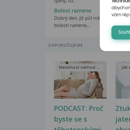
týdny, co...
technick
abychom
Bolest ramene
vám lép
Dobrý den, již půl roku mě trápí
bolesti ramene,...
Souh
DOPORUČUJEME
Nevolnost nemusí být nutnou...
Jak 
PODCAST: Proč
Ztu
byste se s
jate
těhotenskými
obr