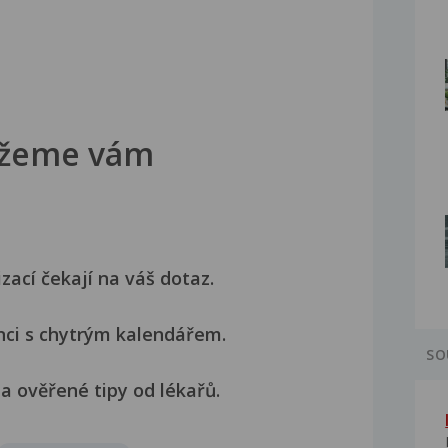
žeme vám
izací čekají na váš dotaz.
nci s chytrým kalendářem.
SO
a ověřené tipy od lékařů.