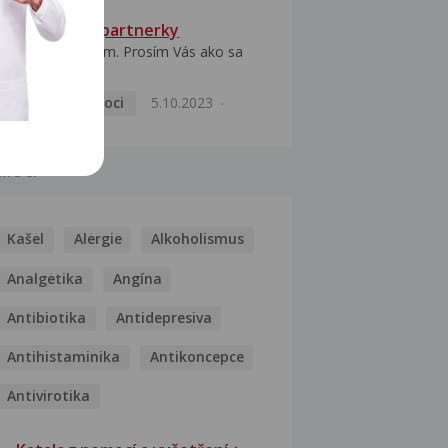
HPV typ 52 u partnerky
Dobrý deň prajem. Prosím Vás ako sa
dá vyliečiť vírus...
Pohlavní nemoci
5.10.2023
MOCI
Kašel
Alergie
Alkoholismus
Analgetika
Angína
Antibiotika
Antidepresiva
Antihistaminika
Antikoncepce
Antivirotika