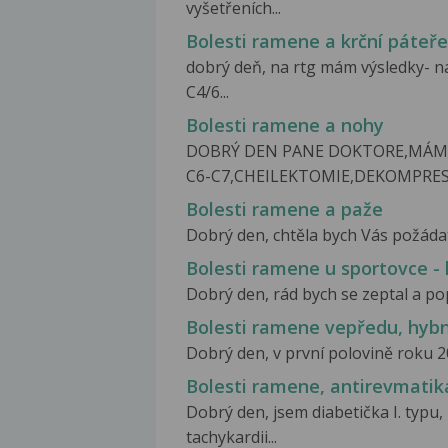
vyšetřeních...
Bolesti ramene a krční páteře
dobrý deň, na rtg mám výsledky- n
C4/6...
Bolesti ramene a nohy
DOBRÝ DEN PANE DOKTORE,MÁM D
C6-C7,CHEILEKTOMIE,DEKOMPRESE
Bolesti ramene a paže
Dobrý den, chtěla bych Vás požádat 
Bolesti ramene u sportovce -
Dobrý den, rád bych se zeptal a popr
Bolesti ramene vepředu, hybn
Dobrý den, v první polovině roku 20
Bolesti ramene, antirevmatika
Dobrý den, jsem diabetička I. typu
tachykardii...