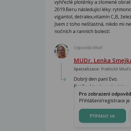
vyhřezlé ploténky a zlomené obratle
2019.Beru následující léky: rytmonor
vigantol, detralex,vitamín C,B, žele
Jsem z toho nešťastná, nikdo mi ne
nočních a ranních bolestí.
Odpovídá lékař:
MUDr. Lenka Smejk
Specializace:
Praktické lékařs
Dobrý den paní Evo.
Potíže, které popisujete se 
Pro zobrazení odpovědi 
Přihlášení/registrace j
Přihlásit se