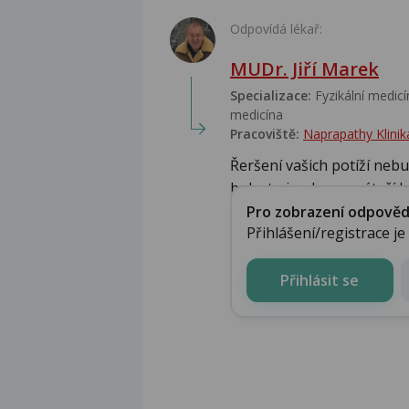
Odpovídá lékař:
MUDr. Jiří Marek
Specializace:
Fyzikální medicín
medicína‎
Pracoviště:
Naprapathy Klinik
Řeršení vašich potíží neb
bolestmi nohou a páteří b.
Pro zobrazení odpovědi 
Přihlášení/registrace j
Přihlásit se