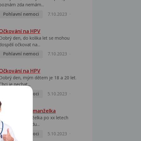
poznám zda nemám...
Pohlavní nemoci
7.10.2023
Očkování na HPV
Dobrý den, do kolika let se mohou
dospělí očkovat na...
Pohlavní nemoci
7.10.2023
Očkování na HPV
Dobrý den, mým dětem je 18 a 20 let.
Chci je nechat...
Pohlavní nemoci
5.10.2023
HPV pozitivní manželka
Dobrý den, manželka po xx letech
přivezla z Východu...
Pohlavní nemoci
5.10.2023