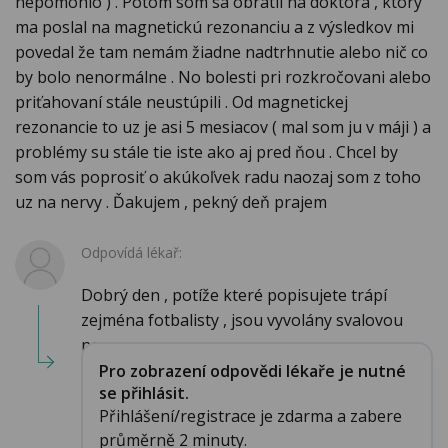
nepomohlo ) . Potom som sa obrátil na doktora , ktorý
ma poslal na magnetickú rezonanciu a z výsledkov mi
povedal že tam nemám žiadne nadtrhnutie alebo nič co
by bolo nenormálne . No bolesti pri rozkročovani alebo
priťahovaní stále neustúpili . Od magnetickej
rezonancie to uz je asi 5 mesiacov ( mal som ju v máji ) a
problémy su stále tie iste ako aj pred ňou . Chcel by
som vás poprosiť o akúkoľvek radu naozaj som z toho
uz na nervy . Ďakujem , pekný deň prajem
Odpovídá lékař:
Dobrý den , potíže které popisujete trápí
zejména fotbalisty , jsou vyvolány svalovou
nerovn...
Pro zobrazení odpovědi lékaře je nutné
se přihlásit.
Přihlášení/registrace je zdarma a zabere
průměrně 2 minuty.