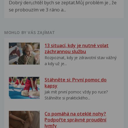
Dobrý den,chtěl bych se zeptat.Můj problém je , že
se probouzím ve 3 ráno a...
MOHLO BY VÁS ZAJÍMAT
13 situací, kdy je nutné volat
záchrannou službu
Rozpoznat, kdy je zdravotní stav vážný
a kdy už je...
Stáhněte si: První pomoc do
kapsy
Jak mít první pomoc vždy po ruce?
Stáhněte si praktického...
Co pomáhá na oteklé nohy?
Podpořte správné proudění
lymfy