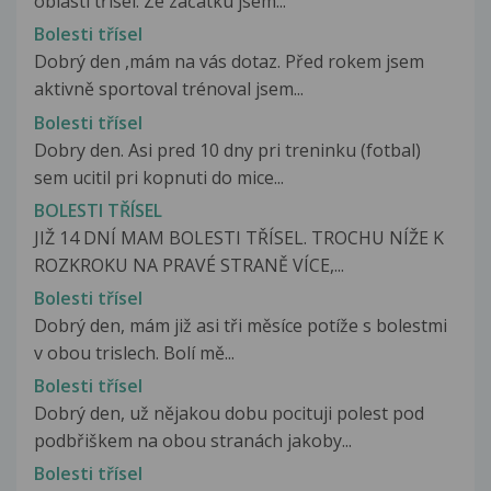
oblasti třísel. Ze začatku jsem...
Bolesti třísel
Dobrý den ,mám na vás dotaz. Před rokem jsem
aktivně sportoval trénoval jsem...
Bolesti třísel
Dobry den. Asi pred 10 dny pri treninku (fotbal)
sem ucitil pri kopnuti do mice...
BOLESTI TŘÍSEL
JIŽ 14 DNÍ MAM BOLESTI TŘÍSEL. TROCHU NÍŽE K
ROZKROKU NA PRAVÉ STRANĚ VÍCE,...
Bolesti třísel
Dobrý den, mám již asi tři měsíce potíže s bolestmi
v obou trislech. Bolí mě...
Bolesti třísel
Dobrý den, už nějakou dobu pocituji polest pod
podbřiškem na obou stranách jakoby...
Bolesti třísel