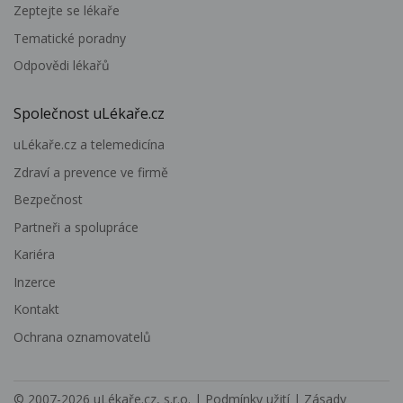
Zeptejte se lékaře
Tematické poradny
Odpovědi lékařů
Společnost uLékaře.cz
uLékaře.cz a telemedicína
Zdraví a prevence ve firmě
Bezpečnost
Partneři a spolupráce
Kariéra
Inzerce
Kontakt
Ochrana oznamovatelů
© 2007-2026
uLékaře.cz, s.r.o.
|
Podmínky užití
|
Zásady