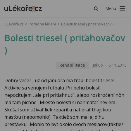
Menu
uLékaře.cz
Poradna lékaře
Bolesti triesel ( priťahovačov )
Bolesti triesel ( priťahovačov
)
Rehabilitace
Jakub
5.11.2015
Dobrý večer , uz od januára ma trápi bolesť triesel .
Aktívne sa venujem futbalu .Pri behu bolesť
nepociťujem , ale pri pritiahnutí , alebo rozkročení nôh
ma tam pichne . Miesto bolesti si nahmatať neviem .
Skúšal som užívať liek reparil a natierať thajskou
masťou (nepomohlo) .Taktiež som mal aj dlhu
prestávku . Mohlo to byt okolo dvoch mesiacov(taktiež