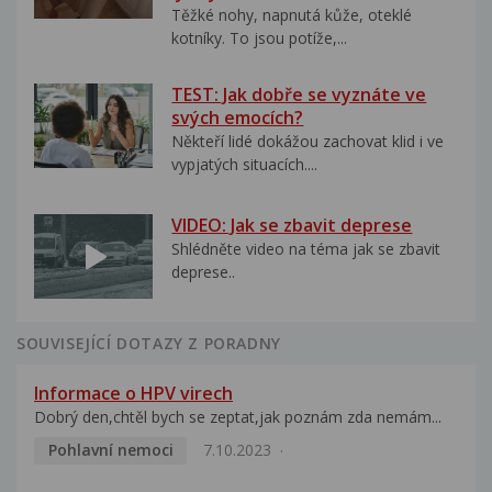
Těžké nohy, napnutá kůže, oteklé
kotníky. To jsou potíže,...
TEST: Jak dobře se vyznáte ve
svých emocích?
Někteří lidé dokážou zachovat klid i ve
vypjatých situacích....
VIDEO: Jak se zbavit deprese
Shlédněte video na téma jak se zbavit
deprese..
SOUVISEJÍCÍ DOTAZY Z PORADNY
Informace o HPV virech
Dobrý den,chtěl bych se zeptat,jak poznám zda nemám...
Pohlavní nemoci
7.10.2023