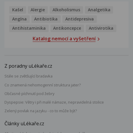
Kašel
Alergie
Alkoholismus
Analgetika
Angína
Antibiotika
Antidepresiva
Antihistaminika
Antikoncepce
Antivirotika
Katalog nemocí a vyšetření
Z poradny uLékaře.cz
Stále se zvětšující bradavka
Co znamená nehomogenní struktura jater?
Občasné píchnutí pod žebry
Dyspepsie: Větry i při malé námaze, nepravidelná stolice
Zelený povlak na jazyku - co to může být?
Články uLékaře.cz