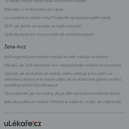
13 situací, kdy je nutné volat záchrannou službu
Stáhněte si: První pomoc do kapsy
Co pomáhá na oteklé nohy? Podpořte správné proudění lymfy
TEST: Jak dobře se vyznáte ve svých emocích?
Výsledky testu EQ: Co prozradil váš emoční kompas?
Žena-in.cz
Kvůli migréně jsem málem neměla ani děti, svěřuje se Helena
Pět tipů, jak začít dokonalé ráno. Nevynechejte snídani ani protažení
Způsob, jak se díváme do mobilu, velmi zatěžuje krční páteř, se
skloněnou hlavou je to stejná zátěž, jak se 40 kilovým pytlem na krku,
vysvětluje přední fyzioterapeut
Tipy maminek, jak na svačiny, aby je děti nenosily nesnědené domů
Jídlo jako palivo pro běžce: Důležité je nejen to, co jíte, ale i kdy to jíte