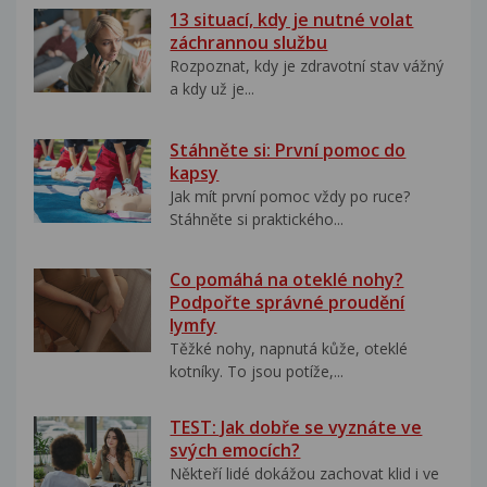
13 situací, kdy je nutné volat
záchrannou službu
Rozpoznat, kdy je zdravotní stav vážný
a kdy už je...
Stáhněte si: První pomoc do
kapsy
Jak mít první pomoc vždy po ruce?
Stáhněte si praktického...
Co pomáhá na oteklé nohy?
Podpořte správné proudění
lymfy
Těžké nohy, napnutá kůže, oteklé
kotníky. To jsou potíže,...
TEST: Jak dobře se vyznáte ve
svých emocích?
Někteří lidé dokážou zachovat klid i ve