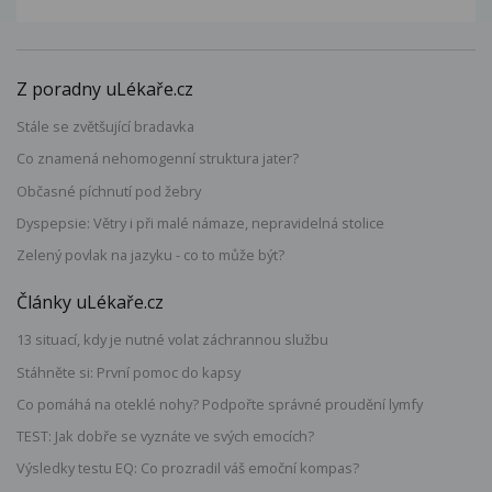
Z poradny uLékaře.cz
Stále se zvětšující bradavka
Co znamená nehomogenní struktura jater?
Občasné píchnutí pod žebry
Dyspepsie: Větry i při malé námaze, nepravidelná stolice
Zelený povlak na jazyku - co to může být?
Články uLékaře.cz
13 situací, kdy je nutné volat záchrannou službu
Stáhněte si: První pomoc do kapsy
Co pomáhá na oteklé nohy? Podpořte správné proudění lymfy
TEST: Jak dobře se vyznáte ve svých emocích?
Výsledky testu EQ: Co prozradil váš emoční kompas?