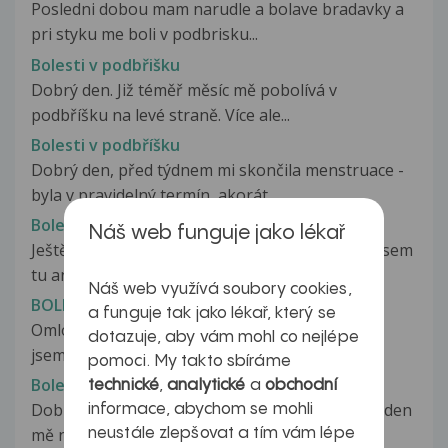
Posledni dobou mam narudle a bolave bradavky a
pri styku me boli v podbrisku...
Bolesti v podbřišku
Dobrý den. Již téměř měsíc mě pobolívá v
podbříšku na levé straně. Více ale...
Bolesti v podbříšku
Dobrý den, před týdnem mi skončila menstruace -
byla v pravidelný termín, akorát...
Bolesti v podbřišku
Náš web funguje jako lékař
Ještě jednou dobrý den pane doktore.Vysadila jsem
tu antikoncepci,jak jste psal.Nyní...
Náš web využívá soubory cookies,
BOLESTI V PODBŘIŠKU
a funguje tak jako lékař, který se
Omlouvám se, špatně jsem se vyjádřila.Dobrala
dotazuje, aby vám mohl co nejlépe
jsem plato antikoncepce,dostala...
pomoci. My takto sbíráme
Bolesti v podbříšku
technické
,
analytické
a
obchodní
Dobrý den, jsem ve 12 týdnu těhotenství a již týden
informace, abychom se mohli
mě neustále a silně...
neustále zlepšovat a tím vám lépe