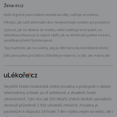
Žena-in.cz
Kvůli migréně jsem málem neměla ani děti, svěřuje se Helena
Pět tipů, jak začít dokonalé ráno. Nevynechejte snídani ani protažení
Způsob, jak se díváme do mobilu, velmi zatěžuje krční páteř, se
skloněnou hlavou je to stejná zátěž, jak se 40 kilovým pytlem na krku,
vysvětluje přední fyzioterapeut
Tipy maminek, jak na svačiny, aby je děti nenosily nesnědené domů
Jídlo jako palivo pro běžce: Důležité je nejen to, co jíte, ale i kdy to jíte
Největší česká medicínská online poradna a průkopník v oblasti
telemedicíny si klade za cíl zefektivnit a zkvalitnit české
zdravotnictví. Tým více jak 300 lékařů včetně desítek specialistů
obslouží průměrně 2 500 uživatelů měsíčně. Poradna je
pacientům k dispozici 24 hodin 7 dní v týdnu nejen na webu, ale i