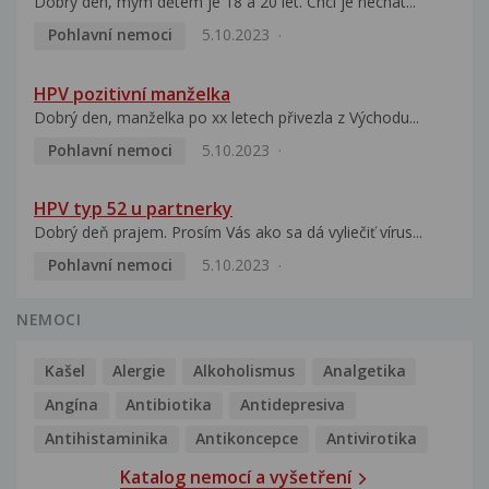
Dobrý den, mým dětem je 18 a 20 let. Chci je nechat...
Pohlavní nemoci
5.10.2023
HPV pozitivní manželka
Dobrý den, manželka po xx letech přivezla z Východu...
Pohlavní nemoci
5.10.2023
HPV typ 52 u partnerky
Dobrý deň prajem. Prosím Vás ako sa dá vyliečiť vírus...
Pohlavní nemoci
5.10.2023
NEMOCI
Kašel
Alergie
Alkoholismus
Analgetika
Angína
Antibiotika
Antidepresiva
Antihistaminika
Antikoncepce
Antivirotika
Katalog nemocí a vyšetření