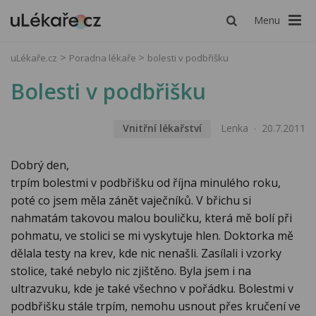
Menu
uLékaře.cz
Poradna lékaře
bolesti v podbřišku
Bolesti v podbřišku
Vnitřní lékařství
Lenka
20.7.2011
Dobrý den,
trpím bolestmi v podbřišku od října minulého roku,
poté co jsem měla zánět vaječníků. V břichu si
nahmatám takovou malou bouličku, která mě bolí při
pohmatu, ve stolici se mi vyskytuje hlen. Doktorka mě
dělala testy na krev, kde nic nenašli. Zasílali i vzorky
stolice, také nebylo nic zjištěno. Byla jsem i na
ultrazvuku, kde je také všechno v pořádku. Bolestmi v
podbřišku stále trpím, nemohu usnout přes kručení ve