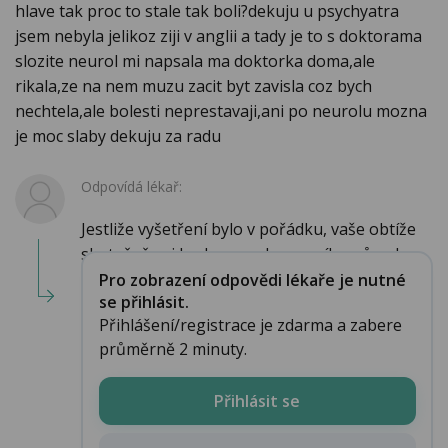
hlave tak proc to stale tak boli?dekuju u psychyatra
jsem nebyla jelikoz ziji v anglii a tady je to s doktorama
slozite neurol mi napsala ma doktorka doma,ale
rikala,ze na nem muzu zacit byt zavisla coz bych
nechtela,ale bolesti neprestavaji,ani po neurolu mozna
je moc slaby dekuju za radu
Odpovídá lékař:
Jestliže vyšetření bylo v pořádku, vaše obtíže
skutečně asi budou psychogenního původu....
Pro zobrazení odpovědi lékaře je nutné
se přihlásit.
Přihlášení/registrace je zdarma a zabere
průměrně 2 minuty.
Přihlásit se