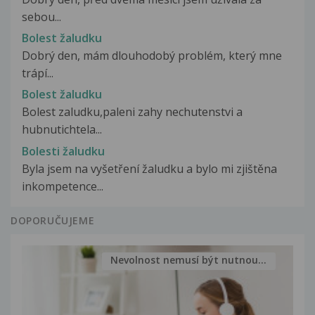
sebou...
Bolest žaludku
Dobrý den, mám dlouhodobý problém, který mne
trápí...
Bolest žaludku
Bolest zaludku,paleni zahy nechutenstvi a
hubnutichtela...
Bolesti žaludku
Byla jsem na vyšetření žaludku a bylo mi zjištěna
inkompetence...
DOPORUČUJEME
Nevolnost nemusí být nutnou...