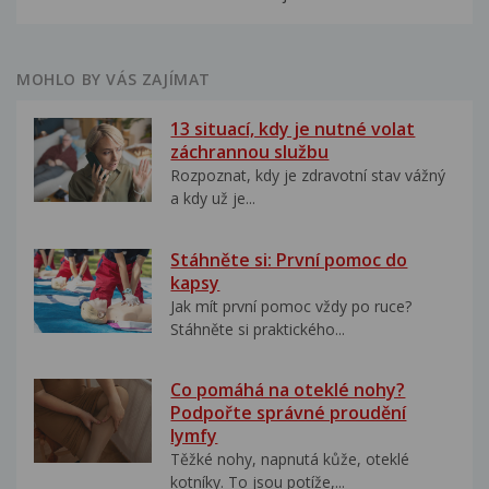
MOHLO BY VÁS ZAJÍMAT
13 situací, kdy je nutné volat
záchrannou službu
Rozpoznat, kdy je zdravotní stav vážný
a kdy už je...
Stáhněte si: První pomoc do
kapsy
Jak mít první pomoc vždy po ruce?
Stáhněte si praktického...
Co pomáhá na oteklé nohy?
Podpořte správné proudění
lymfy
Těžké nohy, napnutá kůže, oteklé
kotníky. To jsou potíže,...