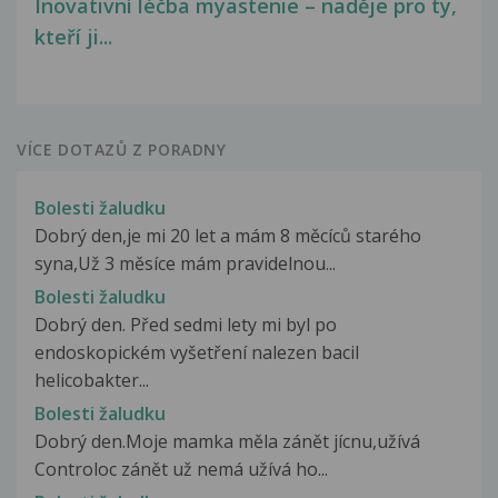
Inovativní léčba myastenie – naděje pro ty,
kteří ji...
VÍCE DOTAZŮ Z PORADNY
Bolesti žaludku
Dobrý den,je mi 20 let a mám 8 měcíců starého
syna,Už 3 měsíce mám pravidelnou...
Bolesti žaludku
Dobrý den. Před sedmi lety mi byl po
endoskopickém vyšetření nalezen bacil
helicobakter...
Bolesti žaludku
Dobrý den.Moje mamka měla zánět jícnu,užívá
Controloc zánět už nemá užívá ho...