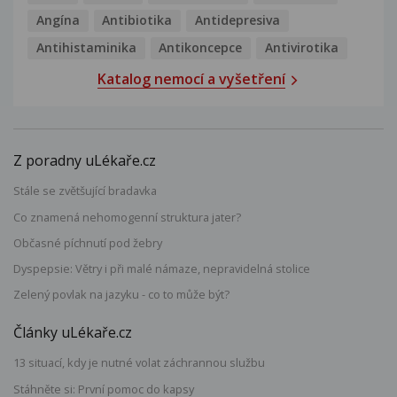
Angína
Antibiotika
Antidepresiva
Antihistaminika
Antikoncepce
Antivirotika
Katalog nemocí a vyšetření
Z poradny uLékaře.cz
Stále se zvětšující bradavka
Co znamená nehomogenní struktura jater?
Občasné píchnutí pod žebry
Dyspepsie: Větry i při malé námaze, nepravidelná stolice
Zelený povlak na jazyku - co to může být?
Články uLékaře.cz
13 situací, kdy je nutné volat záchrannou službu
Stáhněte si: První pomoc do kapsy