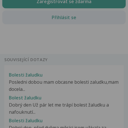
Zaregistrovat se zdarma
Přihlásit se
SOUVISEJÍCÍ DOTAZY
Bolesti žaludku
Posledni dobou mam obcasne bolesti zaludku,mam
docela...
Bolest žaludku
Dobrý den Už pár let me trápí bolest žaludku a
nafouknutí...
Bolesti žaludku
Dobrý den, před dvěma měsíci jsem užívala za