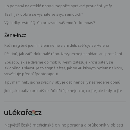
Co pomáhá na oteklé nohy? Podpořte správné proudění lymfy
TEST: Jak dobře se vyznáte ve svých emocích?
Výsledky testu EQ: Co prozradil váš emoční kompas?
Žena-in.cz
Kvůli migréně jsem málem neměla ani děti, svěřuje se Helena
Pět tipů, jak začít dokonalé ráno. Nevynechejte snídani ani protažení
Způsob, jak se díváme do mobilu, velmi zatěžuje krční páteř, se
skloněnou hlavou je to stejná zátěž, jak se 40 kilovým pytlem na krku,
vysvětluje přední fyzioterapeut
Tipy maminek, jak na svačiny, aby je děti nenosily nesnědené domů
Jídlo jako palivo pro běžce: Důležité je nejen to, co jíte, ale i kdy to jíte
Největší česká medicínská online poradna a průkopník v oblasti