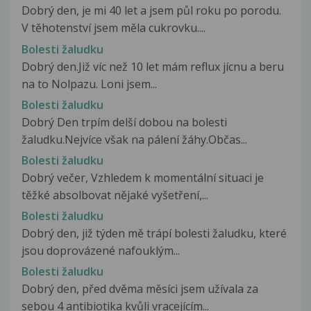
Dobrý den, je mi 40 let a jsem půl roku po porodu.
V těhotenství jsem měla cukrovku....
Bolesti žaludku
Dobrý den.Již víc než 10 let mám reflux jícnu a beru
na to Nolpazu. Loni jsem...
Bolesti žaludku
Dobrý Den trpím delší dobou na bolesti
žaludku.Nejvíce však na pálení žáhy.Občas...
Bolesti žaludku
Dobrý večer, Vzhledem k momentální situaci je
těžké absolbovat nějaké vyšetření,...
Bolesti žaludku
Dobrý den, již týden mě trápí bolesti žaludku, které
jsou doprovázené nafouklým...
Bolesti žaludku
Dobrý den, před dvěma měsíci jsem užívala za
sebou 4 antibiotika kvůli vracejícím...