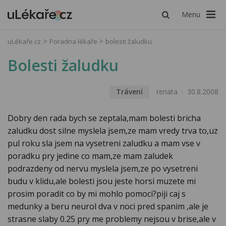
Menu
uLékaře.cz
Poradna lékaře
bolesti žaludku
Bolesti žaludku
Trávení
renata
30.8.2008
Dobry den rada bych se zeptala,mam bolesti bricha
zaludku dost silne myslela jsem,ze mam vredy trva to,uz
pul roku sla jsem na vysetreni zaludku a mam vse v
poradku pry jedine co mam,ze mam zaludek
podrazdeny od nervu myslela jsem,ze po vysetreni
budu v klidu,ale bolesti jsou jeste horsi muzete mi
prosim poradit co by mi mohlo pomoci?piji caj s
medunky a beru neurol dva v noci pred spanim ,ale je
strasne slaby 0.25 pry me problemy nejsou v brise,ale v