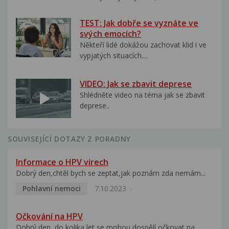
TEST: Jak dobře se vyznáte ve
svých emocích?
Někteří lidé dokážou zachovat klid i ve
vypjatých situacích....
VIDEO: Jak se zbavit deprese
Shlédněte video na téma jak se zbavit
deprese..
SOUVISEJÍCÍ DOTAZY Z PORADNY
Informace o HPV virech
Dobrý den,chtěl bych se zeptat,jak poznám zda nemám...
Pohlavní nemoci
7.10.2023
Očkování na HPV
Dobrý den, do kolika let se mohou dospělí očkovat na...