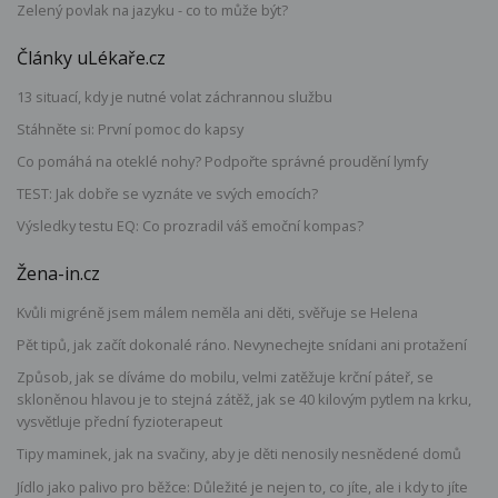
Zelený povlak na jazyku - co to může být?
Články uLékaře.cz
13 situací, kdy je nutné volat záchrannou službu
Stáhněte si: První pomoc do kapsy
Co pomáhá na oteklé nohy? Podpořte správné proudění lymfy
TEST: Jak dobře se vyznáte ve svých emocích?
Výsledky testu EQ: Co prozradil váš emoční kompas?
Žena-in.cz
Kvůli migréně jsem málem neměla ani děti, svěřuje se Helena
Pět tipů, jak začít dokonalé ráno. Nevynechejte snídani ani protažení
Způsob, jak se díváme do mobilu, velmi zatěžuje krční páteř, se
skloněnou hlavou je to stejná zátěž, jak se 40 kilovým pytlem na krku,
vysvětluje přední fyzioterapeut
Tipy maminek, jak na svačiny, aby je děti nenosily nesnědené domů
Jídlo jako palivo pro běžce: Důležité je nejen to, co jíte, ale i kdy to jíte