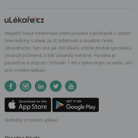
Největší česká medicínská online poradna a průkopník v oblasti
telemedicíny si klade za cíl zefektivnit a zkvalitnit české
zdravotnictví. Tým více jak 300 lékařů včetně desítek specialistů
obslouží průměrně 2 500 uživatelů měsíčně. Poradna je
pacientům k dispozici 24 hodin 7 dní v týdnu nejen na webu, ale i
přes mobilní aplikaci.
Stáhněte si mobilní aplikaci
Poradna lékaře