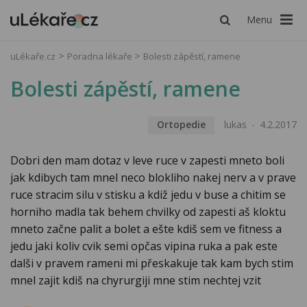
Menu
uLékaře.cz
Poradna lékaře
Bolesti zápěstí, ramene
Bolesti zápěstí, ramene
Ortopedie
lukas
4.2.2017
Dobri den mam dotaz v leve ruce v zapesti mneto boli
jak kdibych tam mnel neco blokliho nakej nerv a v prave
ruce stracim silu v stisku a kdiž jedu v buse a chitim se
horniho madla tak behem chvilky od zapesti aš kloktu
mneto začne palit a bolet a ešte kdiš sem ve fitness a
jedu jaki koliv cvik semi opčas vipina ruka a pak este
dalši v pravem rameni mi přeskakuje tak kam bych stim
mnel zajit kdiš na chyrurgiji mne stim nechtej vzit