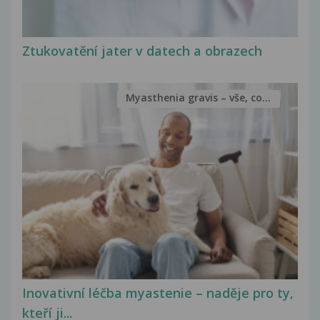
Ztukovatění jater v datech a obrazech
Myasthenia gravis – vše, co...
Inovativní léčba myastenie – naděje pro ty,
kteří ji...