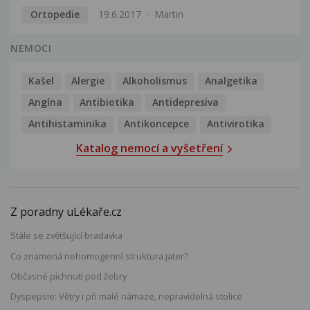
Ortopedie
19.6.2017
Martin
NEMOCI
Kašel
Alergie
Alkoholismus
Analgetika
Angína
Antibiotika
Antidepresiva
Antihistaminika
Antikoncepce
Antivirotika
Katalog nemocí a vyšetření
Z poradny uLékaře.cz
Stále se zvětšující bradavka
Co znamená nehomogenní struktura jater?
Občasné píchnutí pod žebry
Dyspepsie: Větry i při malé námaze, nepravidelná stolice