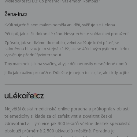
Výsledky testu EQ: Co prozradil váš emoční kompas?
Žena-in.cz
Kvůli migréně jsem málem neměla ani děti, svěřuje se Helena
Pět tipů, jak začít dokonalé ráno. Nevynechejte snídani ani protažení
Způsob, jak se díváme do mobilu, velmi zatěžuje krční páteř, se
skloněnou hlavou je to stejná zátěž, jak se 40 kilovým pytlem na krku,
vysvětluje přední fyzioterapeut
Tipy maminek, jak na svačiny, aby je děti nenosily nesnědené domů
Jídlo jako palivo pro běžce: Důležité je nejen to, co jíte, ale i kdy to jíte
Největší česká medicínská online poradna a průkopník v oblasti
telemedicíny si klade za cíl zefektivnit a zkvalitnit české
zdravotnictví. Tým více jak 300 lékařů včetně desítek specialistů
obslouží průměrně 2 500 uživatelů měsíčně. Poradna je