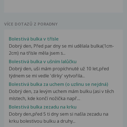
VÍCE DOTAZŮ Z PORADNY
Bolestivá bulka v třísle
Dobrý den, Před par dny se mi udělala bulka(1cm-
2cm) na třísle měla jsem s...
Bolestivá bulka v ušním lalůčku
Dobrý den, uši mám propíchnuté už 10 let,před
týdnem se mi vedle 'dírky' vytvořila...
Bolestivá bulka za uchem (o uzlinu se nejdná)
Dobrý den, za levým uchem mám bulku (asi v těch
místech, kde končí nožička např....
Bolestivá bulka zezadu na krku
Dobry den,před 5 ti dny sem si našla zezadu na
krku bolestivou bulku a druhy...