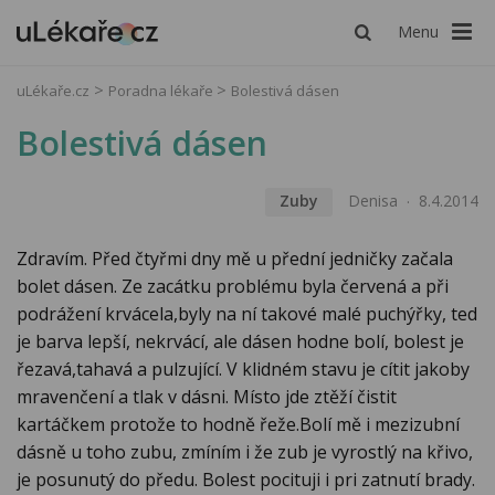
Menu
uLékaře.cz
Poradna lékaře
Bolestivá dásen
Bolestivá dásen
Zuby
Denisa
8.4.2014
Zdravím. Před čtyřmi dny mě u přední jedničky začala
bolet dásen. Ze zacátku problému byla červená a při
podrážení krvácela,byly na ní takové malé puchýřky, ted
je barva lepší, nekrvácí, ale dásen hodne bolí, bolest je
řezavá,tahavá a pulzující. V klidném stavu je cítit jakoby
mravenčení a tlak v dásni. Místo jde ztěží čistit
kartáčkem protože to hodně řeže.Bolí mě i mezizubní
dásně u toho zubu, zmíním i že zub je vyrostlý na křivo,
je posunutý do předu. Bolest pocituji i pri zatnutí brady.