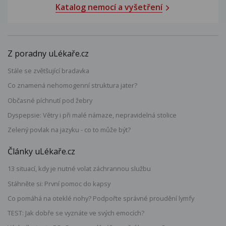
Katalog nemocí a vyšetření
Z poradny uLékaře.cz
Stále se zvětšující bradavka
Co znamená nehomogenní struktura jater?
Občasné píchnutí pod žebry
Dyspepsie: Větry i při malé námaze, nepravidelná stolice
Zelený povlak na jazyku - co to může být?
Články uLékaře.cz
13 situací, kdy je nutné volat záchrannou službu
Stáhněte si: První pomoc do kapsy
Co pomáhá na oteklé nohy? Podpořte správné proudění lymfy
TEST: Jak dobře se vyznáte ve svých emocích?