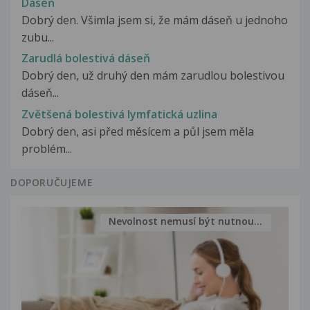
Dáseň
Dobrý den. Všimla jsem si, že mám dáseň u jednoho
zubu...
Zarudlá bolestivá dáseň
Dobrý den, už druhý den mám zarudlou bolestivou
dáseň...
Zvětšená bolestivá lymfatická uzlina
Dobrý den, asi před měsícem a půl jsem měla
problém...
DOPORUČUJEME
Nevolnost nemusí být nutnou...