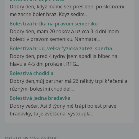
Dobry den, kdyz mame sex pres den, po skonceni
me zacne bolet hraz. Kdyz sedim...
Bolestivá hrčka na pravom semeníku
Dobry den, mam 20 rokov a uz cca 3-4 dni mam
bolesti v pravom semeniku. Nahmatal...
Bolestiva hrud, velka fyzicka zatez, specha...
Dobry den, pred 4 tydny jsem spadl ja blbec na
hlavu a 4-5 dni prolezel, RTG...
Bolestivá chodidla
Dobrý den,můj partner má 26 někdy trpí křečemi a
různými bolestmi chodidel....
Bolestivá jedna bradavka
Dobrý večer. Asi 3 týdny mě trápí bolest pravé
bradavky, ta je zvětšená, vystouplá,...
MOHLO BY VÁS ZAJÍMAT