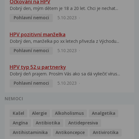
Očkování na HPV
Dobrý den, mým dětem je 18 a 20 let. Chci je nechat...
Pohlavní nemoci
5.10.2023
HPV pozitivní manželka
Dobrý den, manželka po xx letech přivezla z Východu...
Pohlavní nemoci
5.10.2023
HPV typ 52 u partnerky
Dobrý deň prajem. Prosím Vás ako sa dá vyliečiť vírus...
Pohlavní nemoci
5.10.2023
NEMOCI
Kašel
Alergie
Alkoholismus
Analgetika
Angína
Antibiotika
Antidepresiva
Antihistaminika
Antikoncepce
Antivirotika