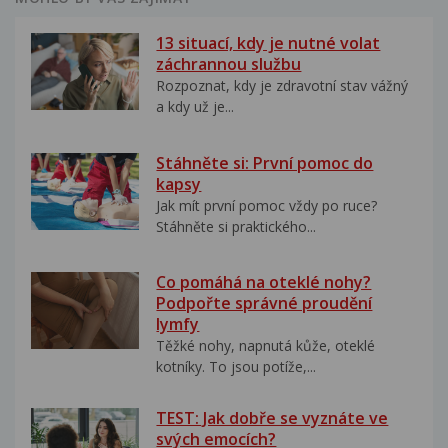
13 situací, kdy je nutné volat
záchrannou službu
Rozpoznat, kdy je zdravotní stav vážný
a kdy už je...
Stáhněte si: První pomoc do
kapsy
Jak mít první pomoc vždy po ruce?
Stáhněte si praktického...
Co pomáhá na oteklé nohy?
Podpořte správné proudění
lymfy
Těžké nohy, napnutá kůže, oteklé
kotníky. To jsou potíže,...
TEST: Jak dobře se vyznáte ve
svých emocích?