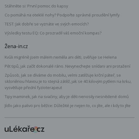
Stáhněte si: První pomoc do kapsy
Co pomáhá na oteklé nohy? Podpořte správné proudění lymfy
TEST: Jak dobře se vyznáte ve svých emocích?
Výsledky testu EQ: Co prozradil váš emoční kompas?
Žena-in.cz
Kvůli migréně jsem málem neměla ani děti, svěřuje se Helena
Pět tipů, jak začít dokonalé ráno. Nevynechejte snídani ani protažení
Způsob, jak se díváme do mobilu, velmi zatěžuje krční páteř, se
skloněnou hlavou je to stejná zátěž, jak se 40 kilovým pytlem na krku,
vysvětluje přední fyzioterapeut
Tipy maminek, jak na svačiny, aby je děti nenosily nesnědené domů
Jídlo jako palivo pro běžce: Důležité je nejen to, co jíte, ale i kdy to jíte