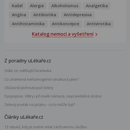
Kašel
Alergie
Alkoholismus
Analgetika
Angína
Antibiotika
Antidepresiva
Antihistaminika
Antikoncepce
Antivirotika
Katalog nemocí a vyšetření
Z poradny uLékaře.cz
Stále se zvětšující bradavka
Co znamená nehomogenní struktura jater?
Občasné píchnutí pod žebry
Dyspepsie: Větry i při malé námaze, nepravidelná stolice
Zelený povlak na jazyku - co to může být?
Články uLékaře.cz
13 situací, kdy je nutné volat záchrannou službu