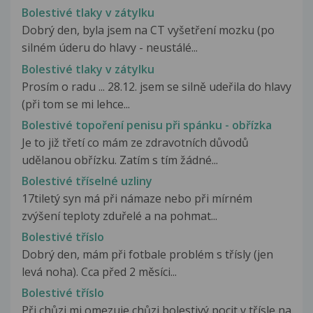
Bolestivé tlaky v zátylku
Dobrý den, byla jsem na CT vyšetření mozku (po
silném úderu do hlavy - neustálé...
Bolestivé tlaky v zátylku
Prosím o radu ... 28.12. jsem se silně udeřila do hlavy
(při tom se mi lehce...
Bolestivé topoření penisu při spánku - obřízka
Je to již třetí co mám ze zdravotních důvodů
udělanou obřízku. Zatím s tím žádné...
Bolestivé tříselné uzliny
17tiletý syn má při námaze nebo při mírném
zvýšení teploty zduřelé a na pohmat...
Bolestivé tříslo
Dobrý den, mám při fotbale problém s třísly (jen
levá noha). Cca před 2 měsíci...
Bolestivé tříslo
Při chůzi mi omezuje chůzi bolestivý pocit v třísle na