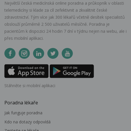
Největší česká medicínská online poradna a průkopník v oblasti
telemedicíny si klade za cíl zefektivnit a zkvalitnit české
zdravotnictví. Tým více jak 300 lékařů včetně desítek specialistů
obslouží průměrně 2 500 uživatelů měsíčně. Poradna je
pacientům k dispozici 24 hodin 7 dní v týdnu nejen na webu, ale i
přes mobilní aplikaci.
Stáhněte si mobilní aplikaci
Poradna lékaře
Jak funguje poradna
Kdo na dotazy odpovídá
Zeptejte se lékaře