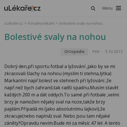
Menu
uLékaře.cz
Poradna lékaře
bolestivé svaly na nohou
Bolestivé svaly na nohou
Ortopedie
Petr
5.10.2015
Dobrý den,při sportu fotbal a lyžování ,jako by se mi
zkracovali šlachy na nohou (myslím ti stehna,lýtka)
Markantní např.bolest ve stehnech při lyžování ,že
např.než bych zahranil,tak radši spadnu.Musím stavět
každých 200 m a dát oddych.To samé při fotbale ,velmi
brzy je namožen nějaký sval na noze,takže brzy
pajdám.Připadá mi (jako absolutnímu lajkovi),že
zkracuje(nebo napíná) sval. Nebo jsou tam nějaké
záněty?Opravdu nevím.Bude mi za měsíc 47 let. A tento