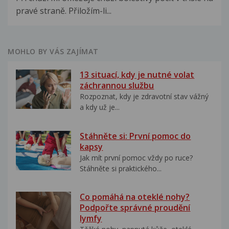
pravé straně. Přiložím-li...
MOHLO BY VÁS ZAJÍMAT
13 situací, kdy je nutné volat
záchrannou službu
Rozpoznat, kdy je zdravotní stav vážný
a kdy už je...
Stáhněte si: První pomoc do
kapsy
Jak mít první pomoc vždy po ruce?
Stáhněte si praktického...
Co pomáhá na oteklé nohy?
Podpořte správné proudění
lymfy