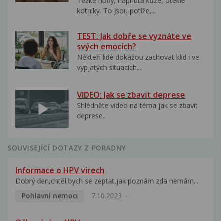
Těžké nohy, napnutá kůže, oteklé
kotníky. To jsou potíže,...
TEST: Jak dobře se vyznáte ve
svých emocích?
Někteří lidé dokážou zachovat klid i ve
vypjatých situacích....
VIDEO: Jak se zbavit deprese
Shlédněte video na téma jak se zbavit
deprese..
SOUVISEJÍCÍ DOTAZY Z PORADNY
Informace o HPV virech
Dobrý den,chtěl bych se zeptat,jak poznám zda nemám...
Pohlavní nemoci
7.10.2023