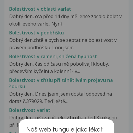
Bolestivost v oblasti varlat
Dobrý den, cca před 14 dny mě lehce začalo bolet v
okolí levého varle.. Nyní...
Bolestivost v podbřišku
Dobrý den,chtěla bych se zeptat na bolestivost v
pravém podbřišku. Loni jsem...
Bolestivost v rameni, snížená hybnost
Dobrý den, čas od času mě pobolívají klouby,
především kyčelní a kolenní - v...
Bolestivost v tříslu při zánětlivém projevu na
šourku
Dobrý den, Dnes jsem jsem dostal odpoved na
dotaz č.379029. Teď ještě...
Bolestivost varlat
Dobrý den, píši za přítele. Zhruba před 3 roky ho
při fotbale spoluhráč nakopl...
Náš web funguje jako lékař