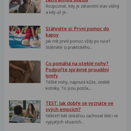
Rozpoznat, kdy je zdravotní stav vážný
a kdy už je...
Stáhněte si: První pomoc do
kapsy
Jak mít první pomoc vždy po ruce?
Stáhněte si praktického...
Co pomáhá na oteklé nohy?
Podpořte správné proudění
lymfy
Těžké nohy, napnutá kůže, oteklé
kotníky. To jsou potíže,...
TEST: Jak dobře se vyznáte ve
svých emocích?
Někteří lidé dokážou zachovat klid i ve
vypjatých situacích....