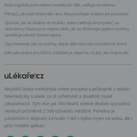
Kvůli migréně jsem málem neměla ani děti, svěřuje se Helena
Pět tipů, jak začít dokonalé ráno. Nevynechejte snídani ani protažení
Způsob, jak se díváme do mobilu, velmi zatěžuje krční páteř, se
skloněnou hlavou je to stejná zátěž, jak se 40 kilovým pytlem na krku,
vysvětluje přední fyzioterapeut
Tipy maminek, jak na svačiny, aby je děti nenosily nesnědené domů
Jídlo jako palivo pro běžce: Důležité je nejen to, co jíte, ale i kdy to jíte
Největší česká medicínská online poradna a průkopník v oblasti
telemedicíny si klade za cíl zefektivnit a zkvalitnit české
zdravotnictví. Tým více jak 300 lékařů včetně desítek specialistů
obslouží průměrně 2 500 uživatelů měsíčně. Poradna je
pacientům k dispozici 24 hodin 7 dní v týdnu nejen na webu, ale i
přes mobilní aplikaci.