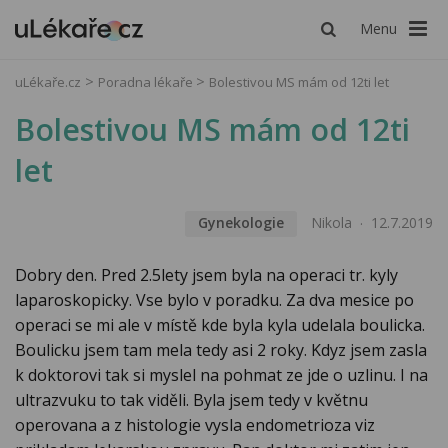
Menu
uLékaře.cz
Poradna lékaře
Bolestivou MS mám od 12ti let
Bolestivou MS mám od 12ti
let
Gynekologie
Nikola
12.7.2019
Dobry den. Pred 2.5lety jsem byla na operaci tr. kyly
laparoskopicky. Vse bylo v poradku. Za dva mesice po
operaci se mi ale v místě kde byla kyla udelala boulicka.
Boulicku jsem tam mela tedy asi 2 roky. Kdyz jsem zasla
k doktorovi tak si myslel na pohmat ze jde o uzlinu. I na
ultrazvuku to tak viděli. Byla jsem tedy v květnu
operovana a z histologie vysla endometrioza viz