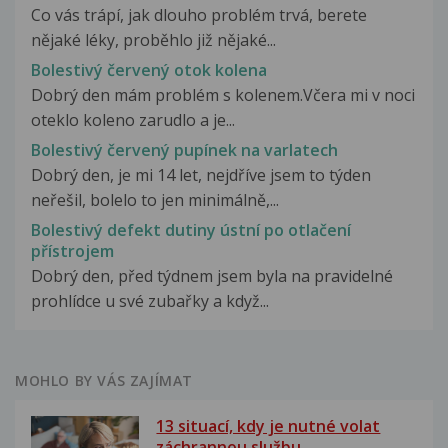
Co vás trápí, jak dlouho problém trvá, berete
nějaké léky, proběhlo již nějaké...
Bolestivý červený otok kolena
Dobrý den mám problém s kolenem.Včera mi v noci
oteklo koleno zarudlo a je...
Bolestivý červený pupínek na varlatech
Dobrý den, je mi 14 let, nejdříve jsem to týden
neřešil, bolelo to jen minimálně,...
Bolestivý defekt dutiny ústní po otlačení
přístrojem
Dobrý den, před týdnem jsem byla na pravidelné
prohlídce u své zubařky a když...
MOHLO BY VÁS ZAJÍMAT
13 situací, kdy je nutné volat
záchrannou službu