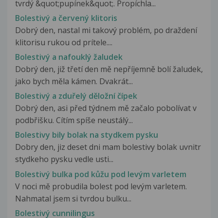
tvrdý &quot;pupínek&quot;. Propíchla...
Bolestivý a červený klitoris
Dobrý den, nastal mi takový problém, po draždení
klitorisu rukou od prítele....
Bolestivý a nafouklý žaludek
Dobrý den, již třetí den mě nepříjemně bolí žaludek,
jako bych měla kámen. Dvakrát...
Bolestivý a zduřelý děložní čípek
Dobrý den, asi před týdnem mě začalo pobolívat v
podbřišku. Cítím spíše neustálý...
Bolestivy bily bolak na stydkem pysku
Dobry den, jiz deset dni mam bolestivy bolak uvnitr
stydkeho pysku vedle usti...
Bolestivý bulka pod kůžu pod levým varletem
V noci mě probudila bolest pod levým varletem.
Nahmatal jsem si tvrdou bulku...
Bolestivý cunnilingus