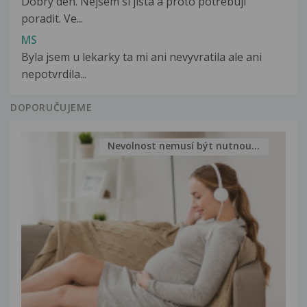
Dobrý den. Nejsem si jistá a proto potřebuji
poradit. Ve...
MS
Byla jsem u lekarky ta mi ani nevyvratila ale ani
nepotvrdila...
DOPORUČUJEME
Nevolnost nemusí být nutnou...