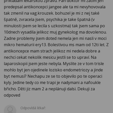
prikladam lekarskou zpravu. Pan doktor mi zatim jen
predepsal antikoncepci jangee ale ta mi nevyhovovala
tak zmenil na vag.krouzek. bohuzel je mi z nej také
špatně, zvracela jsem, psychika je take špatná (v
minulosti jsem se lecila s uzkostma) tak jsem sama po
10dnech vysadila jelikoz muj gynekolog ma dovolenou.
Zadne problemy jsem doted nemela jen mi nasli v moci
mikro hematurii ery13. Bolestivou ms mam od 12ti let. Z
antikoncepce mam strach jelikoz mi nedela dobre a
nechci cekat nekolik mesicu jestli se to upraví. Na
laparoskopii jsem jeste nebyla. Myslite ze v tom trisle
mohlo byt jen ojedinele lozisko endometriozy a jinde
byt nemusí? Nechapu ze se to objevilo po te operaci
kyly. Jedine tedy co me trapi je nadymani a nafoukle
břicho. Děti jiz mam 2 a neplánuji dalsi. Dekuji za
odpoved
Odpovídá lékař: