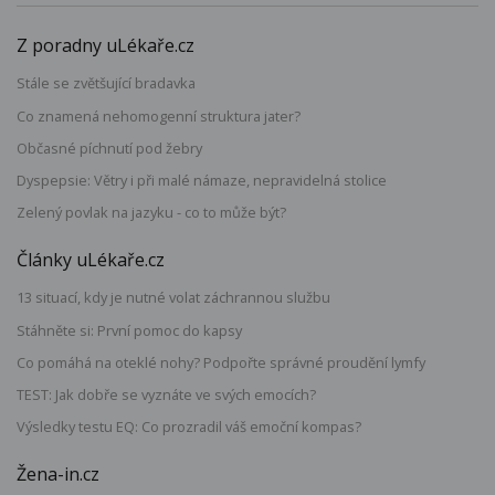
Z poradny uLékaře.cz
Stále se zvětšující bradavka
Co znamená nehomogenní struktura jater?
Občasné píchnutí pod žebry
Dyspepsie: Větry i při malé námaze, nepravidelná stolice
Zelený povlak na jazyku - co to může být?
Články uLékaře.cz
13 situací, kdy je nutné volat záchrannou službu
Stáhněte si: První pomoc do kapsy
Co pomáhá na oteklé nohy? Podpořte správné proudění lymfy
TEST: Jak dobře se vyznáte ve svých emocích?
Výsledky testu EQ: Co prozradil váš emoční kompas?
Žena-in.cz