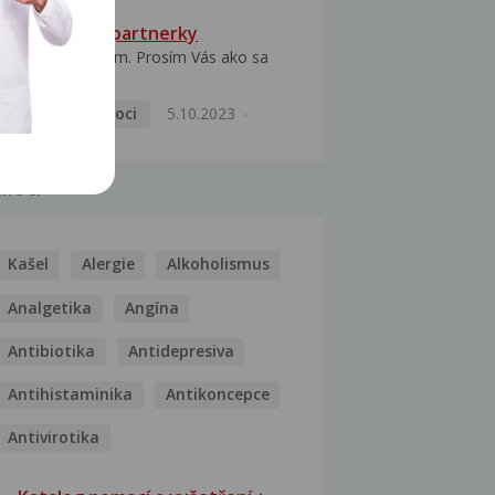
HPV typ 52 u partnerky
Dobrý deň prajem. Prosím Vás ako sa
dá vyliečiť vírus...
Pohlavní nemoci
5.10.2023
MOCI
Kašel
Alergie
Alkoholismus
Analgetika
Angína
Antibiotika
Antidepresiva
Antihistaminika
Antikoncepce
Antivirotika