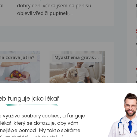
al
dobrý den, včera jsem na penisu
objevil vřed či pupínek,...
na zdravá játra?
Myasthenia gravis – vše, co...
kovatění
Inovativní
b funguje jako lékař
r v datech a
léčba
 využívá soubory cookies, a funguje
azech
myastenie –
 lékař, který se dotazuje, aby vám
 nejlépe pomoci. My takto sbíráme
naděje pro ty,