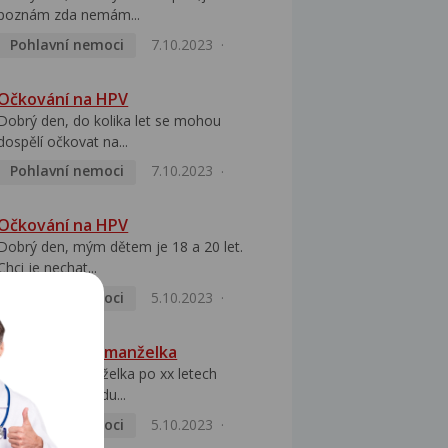
poznám zda nemám...
Pohlavní nemoci
7.10.2023
Očkování na HPV
Dobrý den, do kolika let se mohou
dospělí očkovat na...
Pohlavní nemoci
7.10.2023
Očkování na HPV
Dobrý den, mým dětem je 18 a 20 let.
Chci je nechat...
Pohlavní nemoci
5.10.2023
HPV pozitivní manželka
Dobrý den, manželka po xx letech
přivezla z Východu...
Pohlavní nemoci
5.10.2023