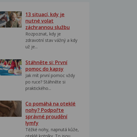
13 situací, kdy je
nutné volat
záchrannou službu
Rozpoznat, kdy je
zdravotní stav vážný a kdy
už je...
Stáhněte si: První
pomoc do kapsy
Jak mít první pomoc vždy
po ruce? Stáhněte si
praktického...
Co pomáhá na oteklé
nohy? Podpořte
správné proudění
lymfy
Těžké nohy, napnutá kůže,
oteklé kotníky. To jsou