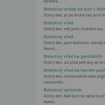
vyrážka,...
Bolestivy vridek na kuzi v bliz
Dobry den, jiz po druhe (asi po 6 mes
Bolestivý vřed
Dobrý den, měl jsem chránění sex, al
Bolestivý vřed
Dobrý den, paní doktorko, minulý 
Nevím,...
Bolestivý vřed na genitáliích
Dobrý den, asi před pěti dny se mi n
Bolestivý vřed na horním pat
Dobrý den, momentálně mám angínu
nasazením...
Bolestivý výrůstek
Dobry den, Rad bych se optal na p
levem...