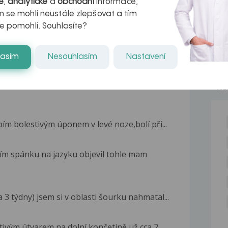
é
,
analytické
a
obchodní
informace,
kteří ji...
 se mohli neustále zlepšovat a tím
e pomohli. Souhlasíte?
lasím
Nesouhlasím
Nastavení
NE
ím bolestivým úponem v levé noze,bolí při...
ím spánku na jazyku objevil tohle mam
 týdny) jsem si v oblasti šourku nahmatal...
tivým útvarem na dolní končetině už cca 2...