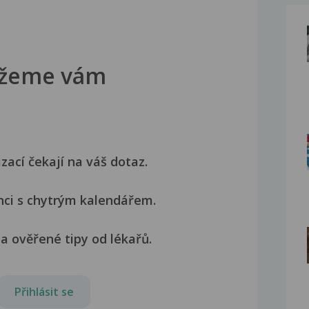
žeme vám
izací čekají na váš dotaz.
nci s chytrým kalendářem.
a ověřené tipy od lékařů.
Přihlásit se