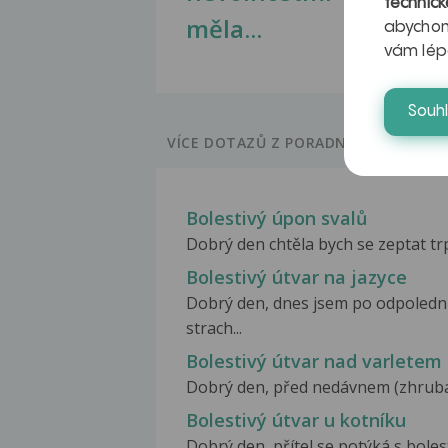
technick
měla...
abychom
vám lép
Souh
VÍCE DOTAZŮ Z PORADNY
Bolestivý úpon svalů
Dobrý den chtěla bych se zeptat trp
Bolestivý útvar na jazyce
Dobrý den, dnes jsem po odpoledn
strach...
Bolestivý útvar nad varletem
Dobrý den, před nedávnem (zhruba 3
Bolestivý útvar u kotníku
Dobrý den ,přítel se potýká s boles