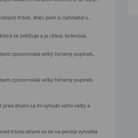
blasti třísek, dnes jsem si nahmatal v...
rá se zvětšuje a je citlivá, bolestivá...
 jsem zpozorovala velký červený pupínek,
 jsem zpozorovala velký červený pupínek,
 pred dňami sa mi vyhodil veľmi veľký a
pred troma dňami sa mi na penise vyhodila