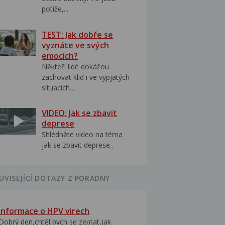
potíže,...
TEST: Jak dobře se
vyznáte ve svých
emocích?
Někteří lidé dokážou
zachovat klid i ve vypjatých
situacích....
VIDEO: Jak se zbavit
deprese
Shlédněte video na téma
jak se zbavit deprese..
UVISEJÍCÍ DOTAZY Z PORADNY
Informace o HPV virech
Dobrý den,chtěl bych se zeptat,jak