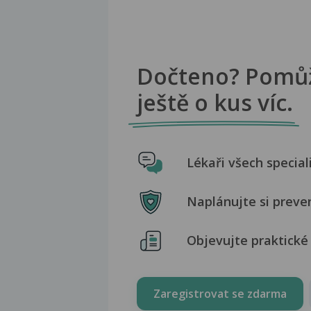
Dočteno? Pomů
ještě o kus víc.
Lékaři všech special
Naplánujte si preve
Objevujte praktické 
Zaregistrovat se zdarma