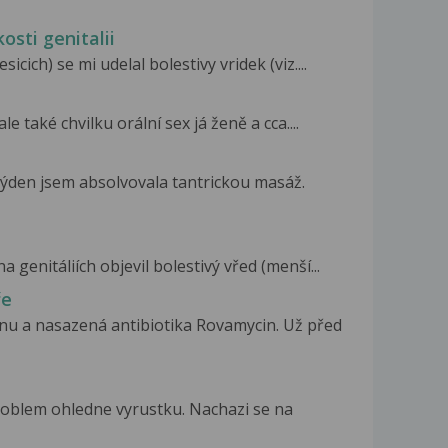
kosti genitalii
icich) se mi udelal bolestivy vridek (viz....
e také chvilku orální sex já ženě a cca....
týden jsem absolvovala tantrickou masáž.
a genitáliích objevil bolestivý vřed (menší...
ře
 a nasazená antibiotika Rovamycin. Už před
roblem ohledne vyrustku. Nachazi se na