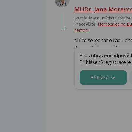
MUDr. Jana Moravc
Specializace:
Infekční lékařství
Pracoviště:
Nemocnice na Bulov
nemocí
Může se jednat o řadu on
doporučuji co nejdříve...
Pro zobrazení odpovědi 
Přihlášení/registrace j
Přihlásit se