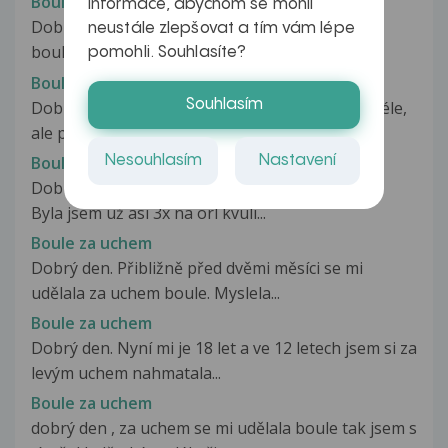
Boule za levým uchem
informace, abychom se mohli
Dobrý den, před dvěmi dny se mi udělala menší
neustále zlepšovat a tím vám lépe
boule za uchem, myslel jsem si...
pomohli. Souhlasíte?
Boule za uchama
Souhlasím
Dobrý den, asi před týdnem (možná je to tam déle,
ale postřehl jsem to teprve...
Boule za uchem
Nesouhlasím
Nastavení
Dobrý den, mám dotaz ohledně uzlin za uchem.
Byla jsem už asi 3x na orl kvuli...
Boule za uchem
Dobrý den. Přibližně před dvěmi měsíci se mi
udělala za uchem boule. Myslela...
Boule za uchem
Dobrý den. Nyní mi je 18 let a ve 12 letech jsem si za
levým uchem nahmatala...
Boule za uchem
dobrý den , za uchem se mi udělala boule tak jsem s