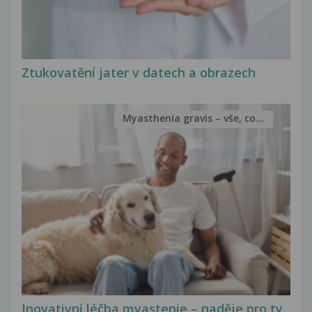
Ztukovatění jater v datech a obrazech
Myasthenia gravis – vše, co...
Inovativní léčba myastenie – naděje pro ty,