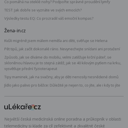
Co pomáhá na oteklé nohy? Podpořte správné proudění lymfy
TEST: Jak dobře se vyznáte ve svých emocích?
Výsledky testu EQ: Co prozradil váš emoční kompas?
Žena-in.cz
Kvůli migréně jsem málem neměla ani děti, svěřuje se Helena
Pět tipů, jak začít dokonalé ráno. Nevynechejte snídani ani protažení
Způsob, jak se díváme do mobilu, velmi zatěžuje krční páteř, se
skloněnou hlavou je to stejná zátěž, jak se 40 kilovým pytlem na krku,
vysvětluje přední fyzioterapeut
Tipy maminek, jak na svačiny, aby je děti nenosily nesnědené domů
Jídlo jako palivo pro běžce: Důležité je nejen to, co jíte, ale i kdy to jíte
Největší česká medicínská online poradna a průkopník v oblasti
telemedicíny si klade za cíl zefektivnit a zkvalitnit české