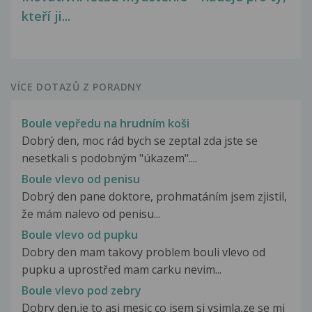
kteří ji...
VÍCE DOTAZŮ Z PORADNY
Boule vepředu na hrudním koši
Dobrý den, moc rád bych se zeptal zda jste se
nesetkali s podobným "úkazem"....
Boule vlevo od penisu
Dobrý den pane doktore, prohmatáním jsem zjistil,
že mám nalevo od penisu...
Boule vlevo od pupku
Dobry den mam takovy problem bouli vlevo od
pupku a uprostřed mam carku nevim...
Boule vlevo pod zebry
Dobry den,je to asi mesic co jsem si vsimla,ze se mi