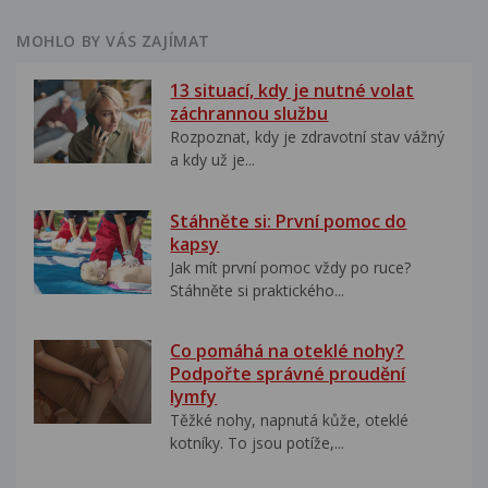
MOHLO BY VÁS ZAJÍMAT
13 situací, kdy je nutné volat
záchrannou službu
Rozpoznat, kdy je zdravotní stav vážný
a kdy už je...
Stáhněte si: První pomoc do
kapsy
Jak mít první pomoc vždy po ruce?
Stáhněte si praktického...
Co pomáhá na oteklé nohy?
Podpořte správné proudění
lymfy
Těžké nohy, napnutá kůže, oteklé
kotníky. To jsou potíže,...