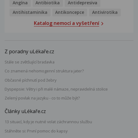
Angína
Antibiotika
Antidepresiva
Antihistaminika
Antikoncepce
Antivirotika
Katalog nemocí a vyšetření
Z poradny uLékaře.cz
Stále se zvětšující bradavka
Co znamená nehomogenní struktura jater?
Občasné píchnutí pod žebry
Dyspepsie: Větry i při malé námaze, nepravidelná stolice
Zelený povlak na jazyku - co to může být?
Články uLékaře.cz
13 situací, kdy je nutné volat záchrannou službu
Stáhněte si: První pomoc do kapsy