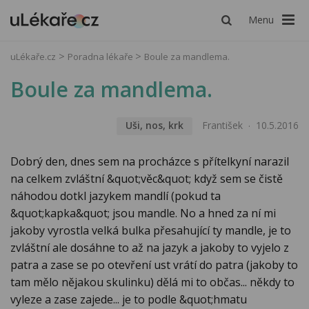
Menu
uLékaře.cz
Poradna lékaře
Boule za mandlema.
Boule za mandlema.
Uši, nos, krk
František
10.5.2016
Dobrý den, dnes sem na procházce s přítelkyní narazil
na celkem zvláštní &quot;věc&quot; když sem se čistě
náhodou dotkl jazykem mandlí (pokud ta
&quot;kapka&quot; jsou mandle. No a hned za ní mi
jakoby vyrostla velká bulka přesahující ty mandle, je to
zvláštní ale dosáhne to až na jazyk a jakoby to vyjelo z
patra a zase se po otevření ust vrátí do patra (jakoby to
tam mělo nějakou skulinku) dělá mi to občas... někdy to
vyleze a zase zajede... je to podle &quot;hmatu