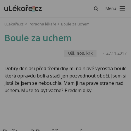
Menu
uLékaře.cz
Poradna lékaře
Boule za uchem
Boule za uchem
Uši, nos, krk
27.11.2017
Dobrý den asi před třemi dny mi na hlavě vyrostla boule
která opravdu bolí a stačí jen pozvednout obočí. Jsem si
jistá že jsem se nebouchla. Mam ji na prave strane nad
uchem. Muze to byt vazne? Predem diky.