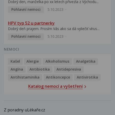
Dobrý den, manželka po xx letech přivezla z Východu...
Pohlavní nemoci
5.10.2023
HPV typ 52 u partnerky
Dobrý deň prajem. Prosím Vás ako sa dá vyliečiť vírus...
Pohlavní nemoci
5.10.2023
NEMOCI
Kašel
Alergie
Alkoholismus
Analgetika
Angína
Antibiotika
Antidepresiva
Antihistaminika
Antikoncepce
Antivirotika
Katalog nemocí a vyšetření
Z poradny uLékaře.cz