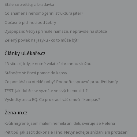
Stále se zvětšující bradavka
Co znamená nehomogenní struktura jater?
Občasné píchnutí pod žebry
Dyspepsie: Větry i při malé námaze, nepravidelná stolice
Zelený povlak na jazyku - co to může být?
Články uLékaře.cz
13 situací, kdy je nutné volat záchrannou službu
Stáhněte si: První pomoc do kapsy
Co pomáhá na oteklé nohy? Podpořte správné proudění lymfy
TEST: Jak dobře se vyznáte ve svých emocích?
Výsledky testu EQ: Co prozradil váš emoční kompas?
Žena-in.cz
Kvůli migréně jsem málem neměla ani děti, svěřuje se Helena
Pět tipů, jak začít dokonalé ráno. Nevynechejte snídani ani protažení