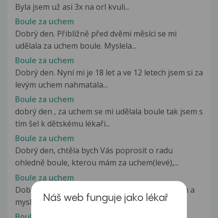
Byla jsem už asi 3x na orl kvuli...
Boule za uchem
Dobrý den. Přibližně před dvěmi měsíci se mi
udělala za uchem boule. Myslela...
Boule za uchem
Dobrý den. Nyní mi je 18 let a ve 12 letech jsem si za
levým uchem nahmatala...
Boule za uchem
dobrý den , za uchem se mi udělala boule tak jsem s
tím šel k dětskému lékaři...
Boule za uchem
Dobrý den, chtěla bych Vás poprosit o radu
ohledně boule, kterou mám za uchem(levé),...
Boule za uchem
Dobrý den, už asi půl roku mám bouli za uchem a
Náš web funguje jako lékař
myslím, že se zvětšuje.Teď...
Boule za uchem