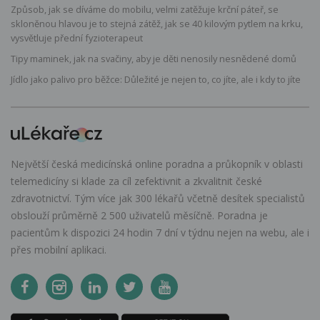
Způsob, jak se díváme do mobilu, velmi zatěžuje krční páteř, se
skloněnou hlavou je to stejná zátěž, jak se 40 kilovým pytlem na krku,
vysvětluje přední fyzioterapeut
Tipy maminek, jak na svačiny, aby je děti nenosily nesnědené domů
Jídlo jako palivo pro běžce: Důležité je nejen to, co jíte, ale i kdy to jíte
Největší česká medicínská online poradna a průkopník v oblasti
telemedicíny si klade za cíl zefektivnit a zkvalitnit české
zdravotnictví. Tým více jak 300 lékařů včetně desítek specialistů
obslouží průměrně 2 500 uživatelů měsíčně. Poradna je
pacientům k dispozici 24 hodin 7 dní v týdnu nejen na webu, ale i
přes mobilní aplikaci.