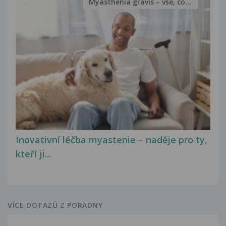
Myasthenia gravis – vše, co...
Inovativní léčba myastenie – naděje pro ty,
kteří ji...
VÍCE DOTAZŮ Z PORADNY