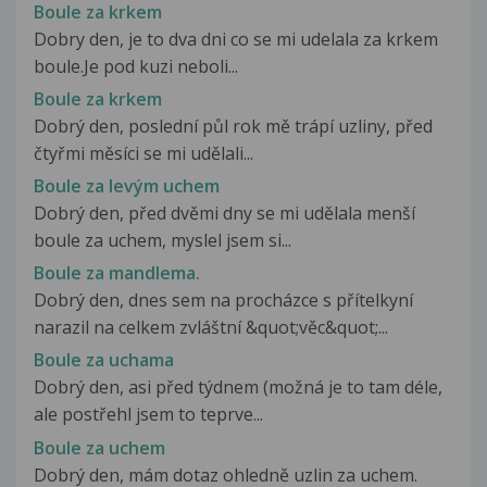
Boule za krkem
Dobry den, je to dva dni co se mi udelala za krkem
boule.Je pod kuzi neboli...
Boule za krkem
Dobrý den, poslední půl rok mě trápí uzliny, před
čtyřmi měsíci se mi udělali...
Boule za levým uchem
Dobrý den, před dvěmi dny se mi udělala menší
boule za uchem, myslel jsem si...
Boule za mandlema.
Dobrý den, dnes sem na procházce s přítelkyní
narazil na celkem zvláštní &quot;věc&quot;...
Boule za uchama
Dobrý den, asi před týdnem (možná je to tam déle,
ale postřehl jsem to teprve...
Boule za uchem
Dobrý den, mám dotaz ohledně uzlin za uchem.