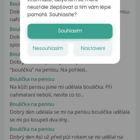
Boulička na penisu
neustále zlepšovat a tím vám lépe
Dobrý den, už před nějakou dobou se mi na penisu
pomohli. Souhlasíte?
nafoukla tato kulička. Vždy...
Boulička na penisu
Souhlasím
Dobrý den, před rokem a něco se mi udělal na
spodni straně penisu malý pupínek...
Nesouhlasím
Nastavení
Boulička na penisu
Dobrý den, cca před týdnem jsem si nahmatal
"bouličku" na penisu. Na pohled...
Boulička na penisu
Na kůži penisu jsme mi udělala boulička. Při
nahmataní nebolí, nevíte co to...
Boulička na penisu
Dobrý den udelala se mi na penisu boulička udělala
se mi po koupeli dva dny...
Boulička na penisu
Dobrý den Asi už před půl rokem se mi udělal na