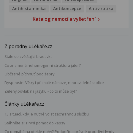
Antihistaminika
Antikoncepce
Antivirotika
Katalog nemocí a vyšetření
Z poradny uLékaře.cz
Stále se zvětšující bradavka
Co znamená nehomogenní struktura jater?
Občasné píchnutí pod žebry
Dyspepsie: Větry i při malé námaze, nepravidelná stolice
Zelený povlak na jazyku - co to může být?
Články uLékaře.cz
13 situací, kdy je nutné volat záchrannou službu
Stáhněte si: První pomoc do kapsy
Co pomáhá na oteklé nohy? Podpořte správné proudění lymfy