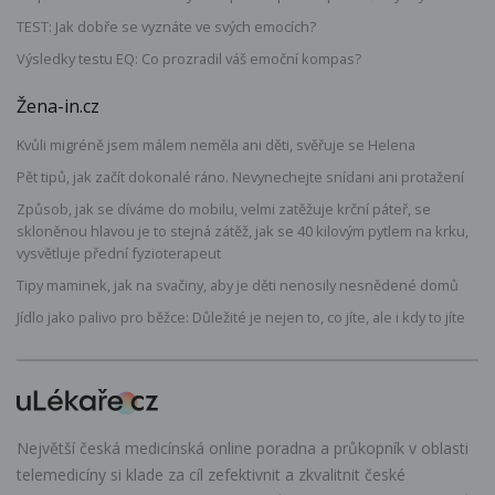
TEST: Jak dobře se vyznáte ve svých emocích?
Výsledky testu EQ: Co prozradil váš emoční kompas?
Žena-in.cz
Kvůli migréně jsem málem neměla ani děti, svěřuje se Helena
Pět tipů, jak začít dokonalé ráno. Nevynechejte snídani ani protažení
Způsob, jak se díváme do mobilu, velmi zatěžuje krční páteř, se
skloněnou hlavou je to stejná zátěž, jak se 40 kilovým pytlem na krku,
vysvětluje přední fyzioterapeut
Tipy maminek, jak na svačiny, aby je děti nenosily nesnědené domů
Jídlo jako palivo pro běžce: Důležité je nejen to, co jíte, ale i kdy to jíte
Největší česká medicínská online poradna a průkopník v oblasti
telemedicíny si klade za cíl zefektivnit a zkvalitnit české