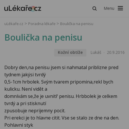
Menu
uLékaře.cz
Poradna lékaře
Boulička na penisu
Boulička na penisu
Kožní obtíže
Lukáš
20.9.2016
Dobry den,na penisu jsem si nahmatal priblizne pred
tydnem jakýsi tvrdý
0,5-1cm hrbolek. Svým tvarem pripomina,rekl bych
kulicku. Není vidět a
domnívám se,že je uvnitř penisu. Hrbbolek je celkem
tvrdý a pri stisknutí
zpusobuje neprijemny pocit.
Pri erekci je to hlavne citit. Vse se stalo ze dne na den.
Pohlavni styk