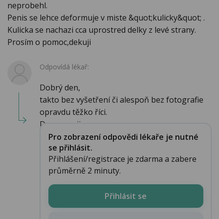
neprobehl.
Penis se lehce deformuje v miste &quot;kulicky&quot; .
Kulicka se nachazi cca uprostred delky z levé strany.
Prosím o pomoc,dekuji
Odpovídá lékař:
Dobrý den,
takto bez vyšetření či alespoň bez fotografie
opravdu těžko říci.
Doporucujir...
Pro zobrazení odpovědi lékaře je nutné
se přihlásit.
Přihlášení/registrace je zdarma a zabere
průměrně 2 minuty.
Přihlásit se