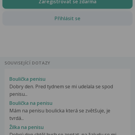
Zaregistrovat se zdarma
Přihlásit se
SOUVISEJÍCÍ DOTAZY
Boulička penisu
Dobry den. Pred tydnem se mi udelala se spod
penisu...
Boulička na penisu
Mám na penisu boulicka která se zvětšuje, je
tvrdá...
Žilka na penisu
Dobrý den chtěl bych se zeptat, na žaludu se mi