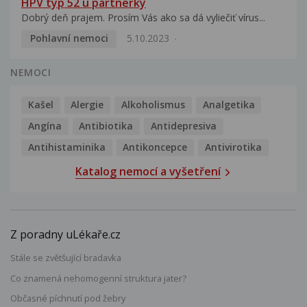
HPV typ 52 u partnerky
Dobrý deň prajem. Prosím Vás ako sa dá vyliečiť vírus...
Pohlavní nemoci
5.10.2023
NEMOCI
Kašel
Alergie
Alkoholismus
Analgetika
Angína
Antibiotika
Antidepresiva
Antihistaminika
Antikoncepce
Antivirotika
Katalog nemocí a vyšetření
Z poradny uLékaře.cz
Stále se zvětšující bradavka
Co znamená nehomogenní struktura jater?
Občasné píchnutí pod žebry