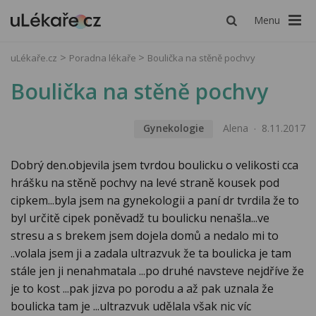
Menu
uLékaře.cz
Poradna lékaře
Boulička na stěně pochvy
Boulička na stěně pochvy
Gynekologie
Alena
8.11.2017
Dobrý den.objevila jsem tvrdou boulicku o velikosti cca
hrášku na stěně pochvy na levé straně kousek pod
cipkem...byla jsem na gynekologii a paní dr tvrdila že to
byl určitě cipek poněvadž tu boulicku nenašla...ve
stresu a s brekem jsem dojela domů a nedalo mi to
..volala jsem ji a zadala ultrazvuk že ta boulicka je tam
stále jen ji nenahmatala ...po druhé navsteve nejdříve že
je to kost ...pak jizva po porodu a až pak uznala že
boulicka tam je ...ultrazvuk udělala však nic víc