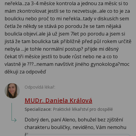
neřekla...za 3-4 měsíce kontrola a jednou za měsíc si to
mám zkontrolovat jestli se to nezvetsuje...ale co to je za
boulicku nebo proč to mi neřekla...tady v diskusích sem
četla že někdy se stává po porodu že se tam nějaká
boulicla objeví..ale já už jsem 7let po porodu a jsem si
jistá že tam boulicka tak přibližně před půl rokem určitě
nebyla ....je tohle normální postup? přijde mi děsný
čekat tři měsíce jestli to bude růst nebo ne a co to
vlastně je ???...nemam navštívit jiného gynokologa?moc
děkuji za odpověď
Odpovídá lékař:
MUDr. Daniela Králová
Specializace:
Praktické lékařství pro dospělé
Dobrý den, paní Aleno, bohužel bez zjištění
charakteru bouličky, neviděno, Vám nemohu
říc...