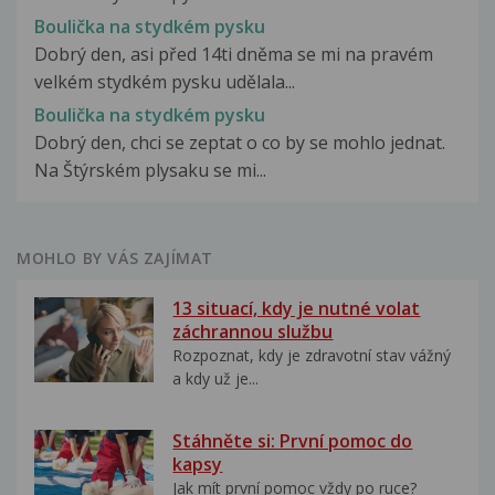
Boulička na stydkém pysku
Dobrý den, asi před 14ti dněma se mi na pravém
velkém stydkém pysku udělala...
Boulička na stydkém pysku
Dobrý den, chci se zeptat o co by se mohlo jednat.
Na Štýrském plysaku se mi...
MOHLO BY VÁS ZAJÍMAT
13 situací, kdy je nutné volat
záchrannou službu
Rozpoznat, kdy je zdravotní stav vážný
a kdy už je...
Stáhněte si: První pomoc do
kapsy
Jak mít první pomoc vždy po ruce?