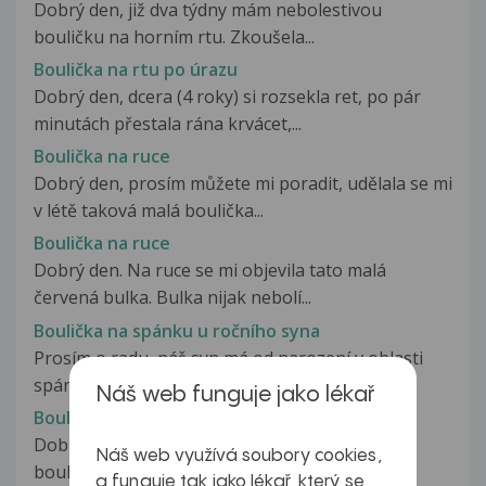
Dobrý den, již dva týdny mám nebolestivou
bouličku na horním rtu. Zkoušela...
Boulička na rtu po úrazu
Dobrý den, dcera (4 roky) si rozsekla ret, po pár
minutách přestala rána krvácet,...
Boulička na ruce
Dobrý den, prosím můžete mi poradit, udělala se mi
v létě taková malá boulička...
Boulička na ruce
Dobrý den. Na ruce se mi objevila tato malá
červená bulka. Bulka nijak nebolí...
Boulička na spánku u ročního syna
Prosím o radu, náš syn má od narození v oblasti
spánku bouličku, která je dobře...
Náš web funguje jako lékař
Boulička na spodní čelisti
Dobrý den, dole na spodní čelisti vpravo mám
Náš web využívá soubory cookies,
bouličku velikosti hrášku, která...
a funguje tak jako lékař, který se