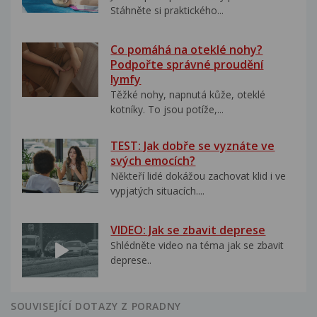
Stáhněte si praktického...
Co pomáhá na oteklé nohy?
Podpořte správné proudění
lymfy
Těžké nohy, napnutá kůže, oteklé
kotníky. To jsou potíže,...
TEST: Jak dobře se vyznáte ve
svých emocích?
Někteří lidé dokážou zachovat klid i ve
vypjatých situacích....
VIDEO: Jak se zbavit deprese
Shlédněte video na téma jak se zbavit
deprese..
SOUVISEJÍCÍ DOTAZY Z PORADNY