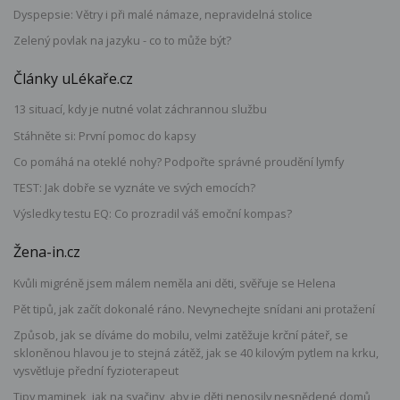
Dyspepsie: Větry i při malé námaze, nepravidelná stolice
Zelený povlak na jazyku - co to může být?
Články uLékaře.cz
13 situací, kdy je nutné volat záchrannou službu
Stáhněte si: První pomoc do kapsy
Co pomáhá na oteklé nohy? Podpořte správné proudění lymfy
TEST: Jak dobře se vyznáte ve svých emocích?
Výsledky testu EQ: Co prozradil váš emoční kompas?
Žena-in.cz
Kvůli migréně jsem málem neměla ani děti, svěřuje se Helena
Pět tipů, jak začít dokonalé ráno. Nevynechejte snídani ani protažení
Způsob, jak se díváme do mobilu, velmi zatěžuje krční páteř, se
skloněnou hlavou je to stejná zátěž, jak se 40 kilovým pytlem na krku,
vysvětluje přední fyzioterapeut
Tipy maminek, jak na svačiny, aby je děti nenosily nesnědené domů