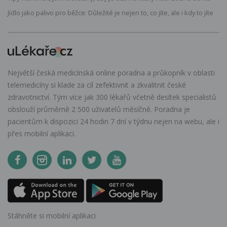
Jídlo jako palivo pro běžce: Důležité je nejen to, co jíte, ale i kdy to jíte
Největší česká medicínská online poradna a průkopník v oblasti
telemedicíny si klade za cíl zefektivnit a zkvalitnit české
zdravotnictví. Tým více jak 300 lékařů včetně desítek specialistů
obslouží průměrně 2 500 uživatelů měsíčně. Poradna je
pacientům k dispozici 24 hodin 7 dní v týdnu nejen na webu, ale i
přes mobilní aplikaci.
Stáhněte si mobilní aplikaci