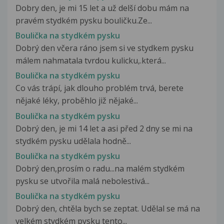
Dobry den, je mi 15 let a už delší dobu mám na
pravém stydkém pysku bouličku.Ze...
Boulička na stydkém pysku
Dobrý den včera ráno jsem si ve stydkem pysku
málem nahmatala tvrdou kulicku,.která...
Boulička na stydkém pysku
Co vás trápí, jak dlouho problém trvá, berete
nějaké léky, proběhlo již nějaké...
Boulička na stydkém pysku
Dobrý den, je mi 14 let a asi před 2 dny se mi na
stydkém pysku udělala hodně...
Boulička na stydkém pysku
Dobrý den,prosím o radu...na malém stydkém
pysku se utvořila malá nebolestivá...
Boulička na stydkém pysku
Dobrý den, chtěla bych se zeptat. Udělal se má na
velkém stydkém pysku tento...