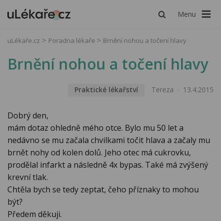
Menu
uLékaře.cz
Poradna lékaře
Brnění nohou a točení hlavy
Brnění nohou a točení hlavy
Praktické lékařství
Tereza
13.4.2015
Dobrý den,
mám dotaz ohledně mého otce. Bylo mu 50 let a
nedávno se mu začala chvilkami točit hlava a začaly mu
brnět nohy od kolen dolů. Jeho otec má cukrovku,
prodělal infarkt a následně 4x bypas. Také má zvýšený
krevní tlak.
Chtěla bych se tedy zeptat, čeho příznaky to mohou
být?
Předem děkuji.