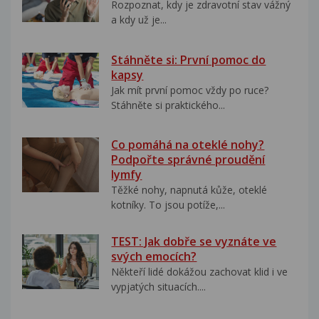
Rozpoznat, kdy je zdravotní stav vážný
a kdy už je...
Stáhněte si: První pomoc do
kapsy
Jak mít první pomoc vždy po ruce?
Stáhněte si praktického...
Co pomáhá na oteklé nohy?
Podpořte správné proudění
lymfy
Těžké nohy, napnutá kůže, oteklé
kotníky. To jsou potíže,...
TEST: Jak dobře se vyznáte ve
svých emocích?
Někteří lidé dokážou zachovat klid i ve
vypjatých situacích....