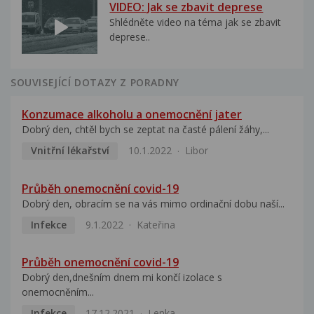
VIDEO: Jak se zbavit deprese
Shlédněte video na téma jak se zbavit
deprese..
SOUVISEJÍCÍ DOTAZY Z PORADNY
Konzumace alkoholu a onemocnění jater
Dobrý den, chtěl bych se zeptat na časté pálení žáhy,...
Vnitřní lékařství
10.1.2022
Libor
Průběh onemocnění covid-19
Dobrý den, obracím se na vás mimo ordinační dobu naší...
Infekce
9.1.2022
Kateřina
Průběh onemocnění covid-19
Dobrý den,dnešním dnem mi končí izolace s
onemocněním...
Infekce
17.12.2021
Lenka