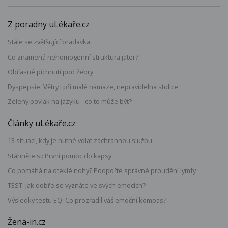
Z poradny uLékaře.cz
Stále se zvětšující bradavka
Co znamená nehomogenní struktura jater?
Občasné píchnutí pod žebry
Dyspepsie: Větry i při malé námaze, nepravidelná stolice
Zelený povlak na jazyku - co to může být?
Články uLékaře.cz
13 situací, kdy je nutné volat záchrannou službu
Stáhněte si: První pomoc do kapsy
Co pomáhá na oteklé nohy? Podpořte správné proudění lymfy
TEST: Jak dobře se vyznáte ve svých emocích?
Výsledky testu EQ: Co prozradil váš emoční kompas?
Žena-in.cz