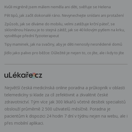
Kvůli migréně jsem málem neměla ani děti, svěřuje se Helena
Pět tipů, jak začít dokonalé ráno. Nevynechejte snídani ani protažení
Způsob, jak se díváme do mobilu, velmi zatěžuje krční páteř, se
skloněnou hlavou je to stejná zátěž, jak se 40 kilovým pytlem na krku,
vysvětluje přední fyzioterapeut
Tipy maminek, jak na svačiny, aby je děti nenosily nesnědené domů
Jídlo jako palivo pro běžce: Důležité je nejen to, co jíte, ale i kdy to jíte
Největší česká medicínská online poradna a průkopník v oblasti
telemedicíny si klade za cíl zefektivnit a zkvalitnit české
zdravotnictví. Tým více jak 300 lékařů včetně desítek specialistů
obslouží průměrně 2 500 uživatelů měsíčně. Poradna je
pacientům k dispozici 24 hodin 7 dní v týdnu nejen na webu, ale i
přes mobilní aplikaci.