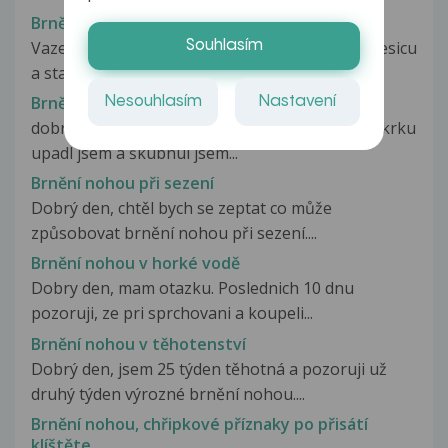
Brnění nohou při kojení
Souhlasím
Vazeny pane doktore, mam miminko stare 9 mesicu
a stale kojim. Vecer, kdyz...
Brnění nohou při předklonění po borrelióze
Nesouhlasím
Nastavení
dobrý den před 2 měsíci jsem byl v motoli kvuli krku
upadl jsem a škubnul jsem...
Brnění nohou při sezení
Dobrý den, chtěl bych se zeptat co může
způsobovat brnění nohou při sezení....
Brnění nohou v horké vodě
Dobry den, mam otazku. Poslednich 10 dnu
pozoruji, ze pri sprchovani a koupeli...
Brnění nohou v těhotenství
Dobrý den, jsem 25 týden těhotná a pozoruji už
druhý týden výrozné brnění nohou....
Brnění nohou, chřipkové příznaky po přisátí
klíštěte