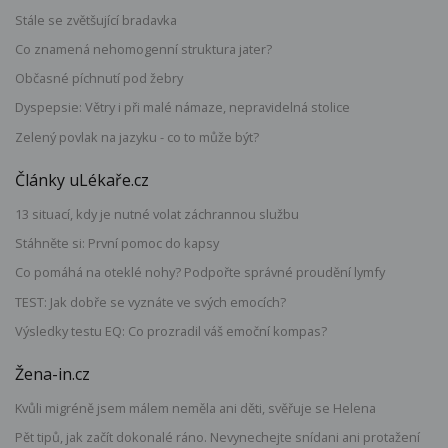
Stále se zvětšující bradavka
Co znamená nehomogenní struktura jater?
Občasné píchnutí pod žebry
Dyspepsie: Větry i při malé námaze, nepravidelná stolice
Zelený povlak na jazyku - co to může být?
Články uLékaře.cz
13 situací, kdy je nutné volat záchrannou službu
Stáhněte si: První pomoc do kapsy
Co pomáhá na oteklé nohy? Podpořte správné proudění lymfy
TEST: Jak dobře se vyznáte ve svých emocích?
Výsledky testu EQ: Co prozradil váš emoční kompas?
Žena-in.cz
Kvůli migréně jsem málem neměla ani děti, svěřuje se Helena
Pět tipů, jak začít dokonalé ráno. Nevynechejte snídani ani protažení