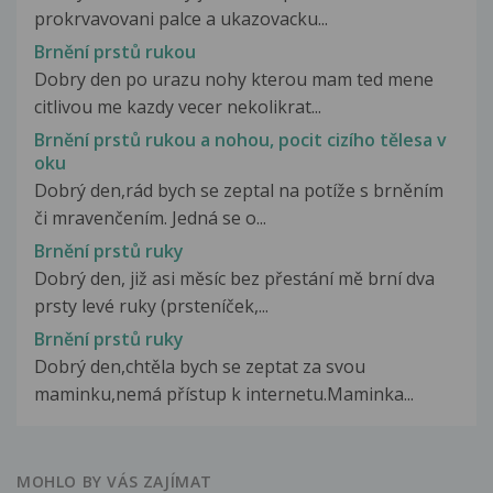
prokrvavovani palce a ukazovacku...
Brnění prstů rukou
Dobry den po urazu nohy kterou mam ted mene
citlivou me kazdy vecer nekolikrat...
Brnění prstů rukou a nohou, pocit cizího tělesa v
oku
Dobrý den,rád bych se zeptal na potíže s brněním
či mravenčením. Jedná se o...
Brnění prstů ruky
Dobrý den, již asi měsíc bez přestání mě brní dva
prsty levé ruky (prsteníček,...
Brnění prstů ruky
Dobrý den,chtěla bych se zeptat za svou
maminku,nemá přístup k internetu.Maminka...
MOHLO BY VÁS ZAJÍMAT