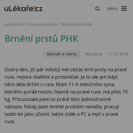
Menu
uLékaře.cz
Poradna lékaře
Brnění prstů PHK
Brnění prstů PHK
Mozek a nervy
Michaela
17.10.2016
Dobrý den, již pár měsíců mě občas brní prsty na pravé
ruce, nejvíce malíček a prsteníček. Je to ale jen když
něco déle držím v ruce. Mám 11-ti měsíčního syna,
kterého pořád nosím, hlavně na pravé ruce, má přes 10
kg. Přisuzovala jsem to právě této jednostranné
námaze. Nikdy jsem tenhle problém neměla, pracuji
sedm let jako účetní, takže stále u PC a myš v pravé
ruce.