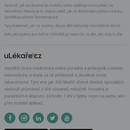
Způsob, jak se díváme do mobilu, velmi zatěžuje krční páteř, se
skloněnou hlavou je to stejná zátěž, jak se 40 kilovým pytlem na krku,
vysvětluje přední fyzioterapeut
Tipy maminek, jak na svačiny, aby je děti nenosily nesnědené domů
Jídlo jako palivo pro běžce: Důležité je nejen to, co jíte, ale i kdy to jíte
Největší česká medicínská online poradna a průkopník v oblasti
telemedicíny si klade za cíl zefektivnit a zkvalitnit české
zdravotnictví. Tým více jak 300 lékařů včetně desítek specialistů
obslouží průměrně 2 500 uživatelů měsíčně. Poradna je
pacientům k dispozici 24 hodin 7 dní v týdnu nejen na webu, ale i
přes mobilní aplikaci.