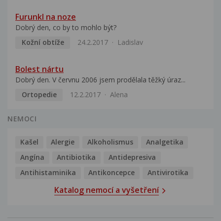
Furunkl na noze
Dobrý den, co by to mohlo být?
Kožní obtíže
24.2.2017
Ladislav
Bolest nártu
Dobrý den. V červnu 2006 jsem prodělala těžký úraz...
Ortopedie
12.2.2017
Alena
NEMOCI
Kašel
Alergie
Alkoholismus
Analgetika
Angína
Antibiotika
Antidepresiva
Antihistaminika
Antikoncepce
Antivirotika
Katalog nemocí a vyšetření