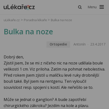
Menu
uLékaře.cz
Poradna lékaře
Bulka na noze
Bulka na noze
Ortopedie
Antonín
23.4.2017
Dobrý den,
Zjistil jsem, že se mi z ničeho nic na noze udělala boule
velikosti 1 cm. Viz priloha. Zatím na pohmat nebolestiva.
Před rokem jsem zjistil u malíčku levé ruky drobnější
bouli také. Byl jsem na rentgenu. Ten vyloučil
souvislost resp. spojení s kostí. Ale neřešilo se to.
Může se jednat o ganglion? A bude zapotřebí
chirurgického zákroku? Jezdím na kole a plavu.