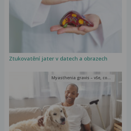
Ztukovatění jater v datech a obrazech
Myasthenia gravis – vše, co...