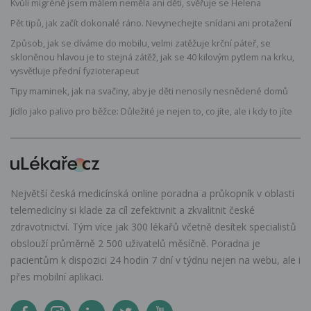
Kvůli migréně jsem málem neměla ani děti, svěřuje se Helena
Pět tipů, jak začít dokonalé ráno. Nevynechejte snídani ani protažení
Způsob, jak se díváme do mobilu, velmi zatěžuje krční páteř, se
skloněnou hlavou je to stejná zátěž, jak se 40 kilovým pytlem na krku,
vysvětluje přední fyzioterapeut
Tipy maminek, jak na svačiny, aby je děti nenosily nesnědené domů
Jídlo jako palivo pro běžce: Důležité je nejen to, co jíte, ale i kdy to jíte
Největší česká medicínská online poradna a průkopník v oblasti
telemedicíny si klade za cíl zefektivnit a zkvalitnit české
zdravotnictví. Tým více jak 300 lékařů včetně desítek specialistů
obslouží průměrně 2 500 uživatelů měsíčně. Poradna je
pacientům k dispozici 24 hodin 7 dní v týdnu nejen na webu, ale i
přes mobilní aplikaci.