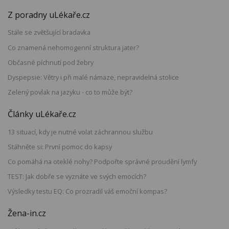
Z poradny uLékaře.cz
Stále se zvětšující bradavka
Co znamená nehomogenní struktura jater?
Občasné píchnutí pod žebry
Dyspepsie: Větry i při malé námaze, nepravidelná stolice
Zelený povlak na jazyku - co to může být?
Články uLékaře.cz
13 situací, kdy je nutné volat záchrannou službu
Stáhněte si: První pomoc do kapsy
Co pomáhá na oteklé nohy? Podpořte správné proudění lymfy
TEST: Jak dobře se vyznáte ve svých emocích?
Výsledky testu EQ: Co prozradil váš emoční kompas?
Žena-in.cz