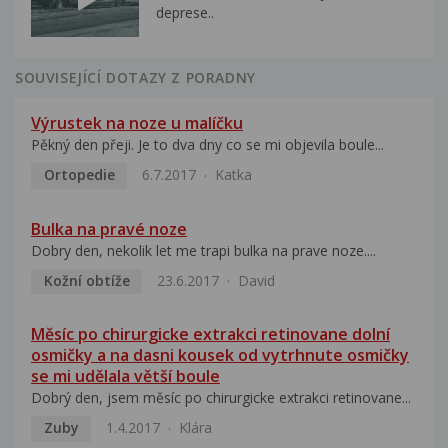
deprese..
SOUVISEJÍCÍ DOTAZY Z PORADNY
Výrustek na noze u malíčku
Pěkný den přeji. Je to dva dny co se mi objevila boule...
Ortopedie
6.7.2017
Katka
Bulka na pravé noze
Dobry den, nekolik let me trapi bulka na prave noze....
Kožní obtíže
23.6.2017
David
Měsíc po chirurgicke extrakci retinovane dolní
osmičky a na dasni kousek od vytrhnute osmičky
se mi udělala větší boule
Dobrý den, jsem měsíc po chirurgicke extrakci retinovane...
Zuby
1.4.2017
Klára