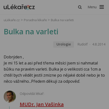
Menu
uLékaře.cz
Poradna lékaře
Bulka na varleti
Bulka na varleti
Urologie
Rudolf
4.8.2014
Dobrýden ,
Je mi 15 let a asi před třema měsíci jsem si nahmatal
bůlku na pravém varleti. Bulka je o velikosti cca 1cm a
chtěl bych vědět jestli zmizne po nějaké době nebo je to
něco vážného...Předem děkuji za odpověď.
Odpovídá lékař:
MUDr. Jan Vašinka