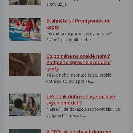
a kdy už je...
Stáhněte si: První pomoc do
kapsy
Jak mít první pomoc vždy po ruce?
Stáhněte si praktického...
Co pomáhá na oteklé nohy?
Podpořte správné proudění
lymfy
Těžké nohy, napnutá kůže, oteklé
kotníky. To jsou potíže,...
TEST: Jak dobře se vyznáte ve
svých emocích?
Někteří lidé dokážou zachovat klid i ve
vypjatých situacích....
VIDEO: Jak se zbavit deprese