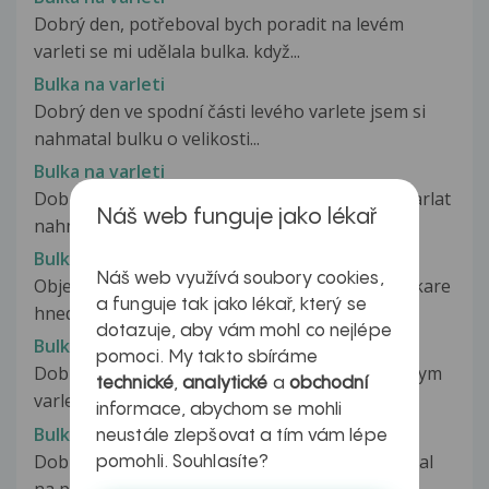
Dobrý den, potřeboval bych poradit na levém
varleti se mi udělala bulka. když...
Bulka na varleti
Dobrý den ve spodní části levého varlete jsem si
nahmatal bulku o velikosti...
Bulka na varleti
Dobrý den, v únoru 2014 jsem si při kontrole varlat
Náš web funguje jako lékař
nahmatal malinkou bouličku...
Bulka na varleti
Náš web využívá soubory cookies,
Objevila se mi bulka na varleti mam vyhledat lekare
a funguje tak jako lékař, který se
hned nebo mam par dni pockat...
dotazuje, aby vám mohl co nejlépe
Bulka na varleti
pomoci. My takto sbíráme
Dobrý den ,mám Prosím dotaz na bulky nad levym
technické
,
analytické
a
obchodní
varletem viz foto neboli to...
informace, abychom se mohli
Bulka na varleti
neustále zlepšovat a tím vám lépe
Dobrý den, asi před třemi týdny jsem si nahmatal
pomohli. Souhlasíte?
na pravém varleti bulku v blízkosti...