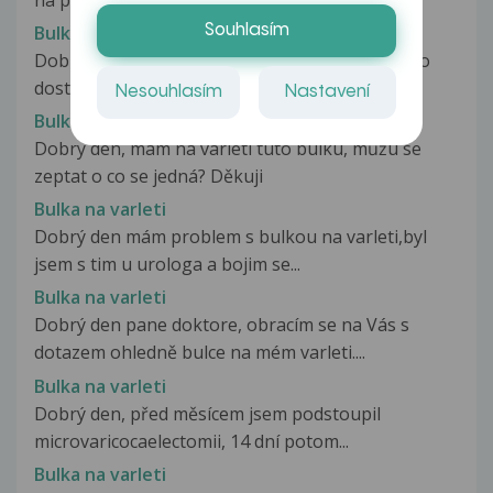
Bulka na varleti
Souhlasím
Dobrý den, Mám takový problém, pracuji, a je to
dost stojavá práce, prakticky...
Nesouhlasím
Nastavení
Bulka na varleti
Dobry den, mam na varleti tuto bulku, můžu se
zeptat o co se jedná? Děkuji
Bulka na varleti
Dobrý den mám problem s bulkou na varleti,byl
jsem s tim u urologa a bojim se...
Bulka na varleti
Dobrý den pane doktore, obracím se na Vás s
dotazem ohledně bulce na mém varleti....
Bulka na varleti
Dobrý den, před měsícem jsem podstoupil
microvaricocaelectomii, 14 dní potom...
Bulka na varleti