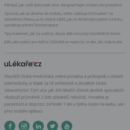
Pět tipů, jak začít dokonalé ráno. Nevynechejte snídani ani protažení
Způsob, jak se díváme do mobilu, velmi zatěžuje krční páteř, se
skloněnou hlavou je to stejná zátěž, jak se 40 kilovým pytlem na krku,
vysvětluje přední fyzioterapeut
Tipy maminek, jak na svačiny, aby je děti nenosily nesnědené domů
Jídlo jako palivo pro běžce: Důležité je nejen to, co jíte, ale i kdy to jíte
Největší česká medicínská online poradna a průkopník v oblasti
telemedicíny si klade za cíl zefektivnit a zkvalitnit české
zdravotnictví. Tým více jak 300 lékařů včetně desítek specialistů
obslouží průměrně 2 500 uživatelů měsíčně. Poradna je
pacientům k dispozici 24 hodin 7 dní v týdnu nejen na webu, ale i
přes mobilní aplikaci.