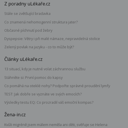
Z poradny uLékaře.cz
Stále se zvětšující bradavka
Co znamená nehomogenní struktura jater?
Občasné píchnutí pod žebry
Dyspepsie: Větry i při malé námaze, nepravidelná stolice
Zelený povlak na jazyku - co to může být?
Články uLékaře.cz
13 situací, kdy je nutné volat záchrannou službu
Stáhněte si: První pomoc do kapsy
Co pomáhá na oteklé nohy? Podpořte správné proudění lymfy
TEST: Jak dobře se vyznáte ve svých emocích?
Výsledky testu EQ: Co prozradil váš emoční kompas?
Žena-in.cz
Kvůli migréně jsem málem neměla ani děti, svěřuje se Helena