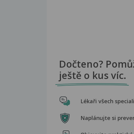
Dočteno? Pomů
ještě o kus víc.
Lékaři všech special
Naplánujte si preve