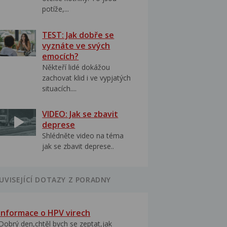
potíže,...
TEST: Jak dobře se
vyznáte ve svých
emocích?
Někteří lidé dokážou
zachovat klid i ve vypjatých
situacích....
VIDEO: Jak se zbavit
deprese
Shlédněte video na téma
jak se zbavit deprese..
UVISEJÍCÍ DOTAZY Z PORADNY
Informace o HPV virech
Dobrý den,chtěl bych se zeptat,jak