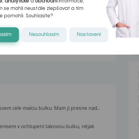
é
,
analytické
a
obchodní
informace,
r v datech a
léčba
 se mohli neustále zlepšovat a tím
azech
myastenie –
e pomohli. Souhlasíte?
naděje pro ty,
lasím
Nesouhlasím
Nastavení
kteří ji...
NE
 svem cele malou bulku. Mam ji presne nad...
enisem v ochlupení takovou bulku, nějak