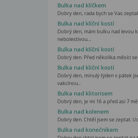
Bulka nad klíčkem
Dobry den, rada bych se Vas zeptala,
Bulka nad klíční kostí
Dobrý den, mám bulku nad levou klí
nebolestivou....
Bulka nad klíční kostí
Dobrý den. Před několika měsíci se 
Bulka nad kliční kostí
Dobrý den, minulý týden v pátek js
vakcínou...
Bulka nad klitorisem
Dobrý den, je mi 16 a před asi 7 měsí
Bulka nad kolenem
Dobry den. Chtěl jsem se zeptat. Udě
Bulka nad konečníkem
Dobry den.chtel jsem se zeptat na t