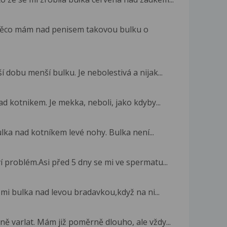
a něco mám nad penisem takovou bulku o
í dobu menší bulku. Je nebolestivá a nijak...
d kotnikem. Je mekka, neboli, jako kdyby...
ulka nad kotníkem levé nohy. Bulka není...
í problém.Asi před 5 dny se mi ve spermatu...
e mi bulka nad levou bradavkou,když na ni...
ě varlat. Mám již poměrně dlouho, ale vždy...