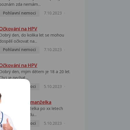
poznám zda nemám...
Pohlavní nemoci
7.10.2023
Očkování na HPV
Dobrý den, do kolika let se mohou
dospělí očkovat na...
Pohlavní nemoci
7.10.2023
Očkování na HPV
Dobrý den, mým dětem je 18 a 20 let.
Chci je nechat...
Pohlavní nemoci
5.10.2023
HPV pozitivní manželka
Dobrý den, manželka po xx letech
přivezla z Východu...
Pohlavní nemoci
5.10.2023