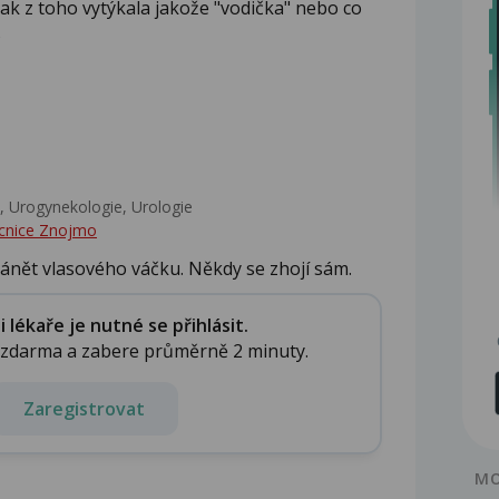
ak z toho vytýkala jakože "vodička" nebo co
)
 Urogynekologie, Urologie‎
cnice Znojmo
ánět vlasového váčku. Někdy se zhojí sám.
lékaře je nutné se přihlásit.
e zdarma a zabere průměrně 2 minuty.
Zaregistrovat
MO