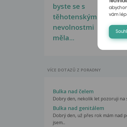
technick
byste se s
jate
abychom
těhotenskými
obr
vám lép
nevolnostmi
Souh
měla...
VÍCE DOTAZŮ Z PORADNY
Bulka nad čelem
Dobry den, nekolik let pozoruji na
Bulka nad genitálem
Dobrý den, už přes rok mám nad p
jsem...