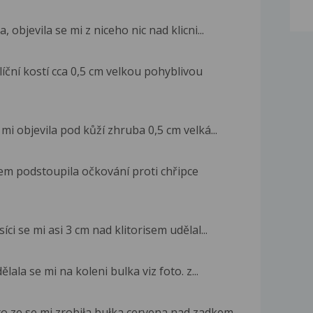
 objevila se mi z niceho nic nad klicni...
ční kostí cca 0,5 cm velkou pohyblivou
mi objevila pod kůží zhruba 0,5 cm velká...
em podstoupila očkování proti chřipce
ci se mi asi 3 cm nad klitorisem udělal...
lala se mi na koleni bulka viz foto. z...
o ze se mi zrobiła bułka cervena nad zadkem...