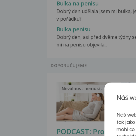
Bulka na penisu
Dobrý den udělala jsem mi bulka, j
v pořádku?
Bulka penisu
Dobrý den, asi před dvěma týdny s
mi na penisu objevila...
DOPORUČUJEME
Nevolnost nemusí být nutnou...
Jak 
Náš we
Náš web
tak jako
PODCAST: Proč
Ztu
mohl co