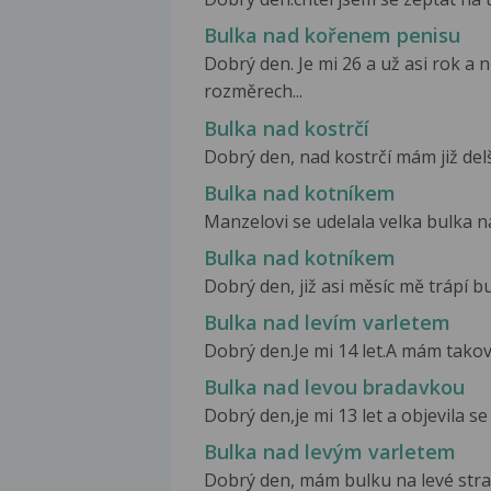
Bulka nad kořenem penisu
Dobrý den. Je mi 26 a už asi rok 
rozměrech...
Bulka nad kostrčí
Dobrý den, nad kostrčí mám již delš
Bulka nad kotníkem
Manzelovi se udelala velka bulka na
Bulka nad kotníkem
Dobrý den, již asi měsíc mě trápí b
Bulka nad levím varletem
Dobrý den.Je mi 14 let.A mám takov
Bulka nad levou bradavkou
Dobrý den,je mi 13 let a objevila s
Bulka nad levým varletem
Dobrý den, mám bulku na levé stran