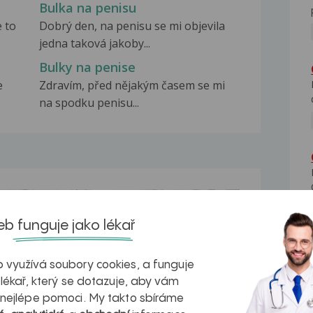
Bulka na penisu
e to
Dobrý den, na penisu se mi objevila
jedna taková jakoby...
Bulky na penise
e
Zdravím, před nějakým časem se mi
na spodku penisu...
na zdravá játra?
Myasthenia gravis – vše, co...
b funguje jako lékař
 využívá soubory cookies, a funguje
 lékař, který se dotazuje, aby vám
kovatění
Inovativní
 nejlépe pomoci. My takto sbíráme