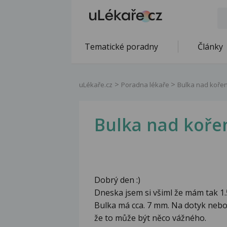
Tematické poradny
Články
uLékaře.cz
Poradna lékaře
Bulka nad koře
Bulka nad koře
Dobrý den :)
Dneska jsem si všiml že mám tak 1
Bulka má cca. 7 mm. Na dotyk neboli
že to může být něco vážného.