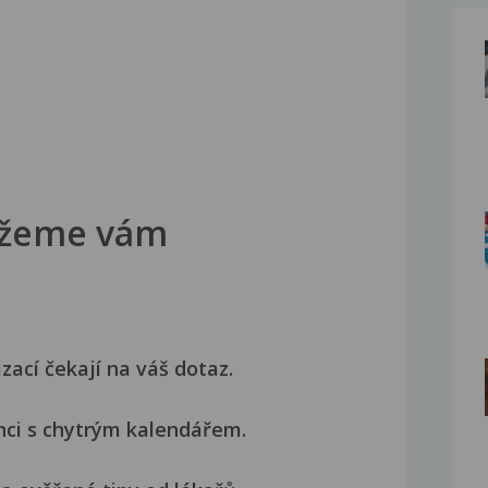
žeme vám
izací čekají na váš dotaz.
nci s chytrým kalendářem.