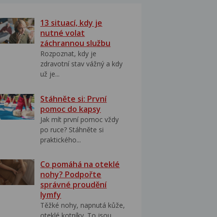
13 situací, kdy je
nutné volat
záchrannou službu
Rozpoznat, kdy je
zdravotní stav vážný a kdy
už je...
Stáhněte si: První
pomoc do kapsy
Jak mít první pomoc vždy
po ruce? Stáhněte si
praktického...
Co pomáhá na oteklé
nohy? Podpořte
správné proudění
lymfy
Těžké nohy, napnutá kůže,
oteklé kotníky. To jsou