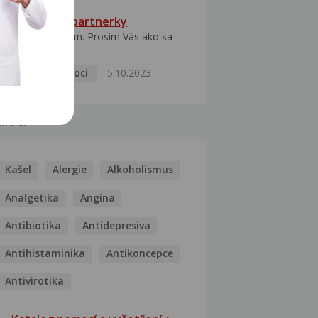
HPV typ 52 u partnerky
Dobrý deň prajem. Prosím Vás ako sa
dá vyliečiť vírus...
Pohlavní nemoci
5.10.2023
MOCI
Kašel
Alergie
Alkoholismus
Analgetika
Angína
Antibiotika
Antidepresiva
Antihistaminika
Antikoncepce
Antivirotika